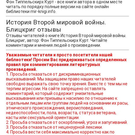
Фон Типпельскирх Курт - все книги автора в одном месте
читать по порядку полные версии на сайте онлайн
библиотеки mir-knigi.info.
История Второй мировой войны.
Блицкриг отзывы
Отзывы читателей о книге История Второй мировой войны.
Блицкриг, автор: Фон Типпельскирх Курт. Читайте
комментарии и мнения людей о произведении.
Уважаемые читатели и просто посетители нашей
библиотеки! Просим Вас придерживаться определенных
правил при комментировании литературных
произведений.
1. Просьба отказаться от дискриминационных
высказываний. Мы защищаем право наших читателей
свободно выражать свою точку зрения. Вместе с тем мы не
терпим агрессии. На сайте запрещено оставлять
комментарий, который содержит унизительные
высказывания или призывы к насилию по отношению к
отдельным лицам или группам людей на основании их расы,
этнического происхождения, вероисповедания,
недееспособности, пола, возраста, статуса ветерана,
касты или сексуальной ориентации.
2. Просьба отказаться от оскорблений, угроз и запугиваний.
3. Просьба отказаться от нецензурной лексики.
4. Просьба вести себя максимально корректно как по