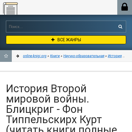
Online-knigi.org
ВСЕ ЖАНРЫ
online-knigi.org
»
Книги
»
Научно-образовательная
»
История
» Ист
ДОБАВИТЬ
В
История Второй
ЗАКЛАДКИ
мировой войны.
Блицкриг - Фон
Типпельскирх Курт
(читать книги полные