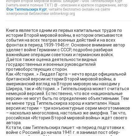
История Второй мировой войны. Блицкриг - Фон Типпельскирх Курт
(читать книги полные TXT) 📗 - описание и краткое содержание, автор
Фон Типпельскирх Курт
, читайте бесплатно онлайн на сайте
электронной библиотеки online-knigi.org
Книга является одним из первых капитальных трудов по
истории Второй мировой войны, в котором описываются
события на всех театрах военных действий и на всех
фронтах в период 1939-1945 гг. Основное внимание автор
уделяет войне Германии с СССР, подробно разбирая
важнейшие операции советских и германских войск.
Даётся также оценка деятельности видных
государственных и военных руководителей
противоборствующих сторон.
Как «История…» Лиддел Гарта – нечто вроде официальной
британской версии истории Второй мировой войны, а
американский взгляд на Вторую мировую мы находим у
Ширера, так и «История…» Типпельскирха может считаться
немецкой версией. Естественно, что все «национальные
версии» не могут быть по определению объективными. Тем
не менее труд Типпельскирха хорош и капитален. Наша
версия истории – три конъюнктурные серии многотомников
– насколько многословна, настолько же аморфна. Так что,
российская «История Второй мировой войны» ждёт своего
автора.
Кстати, сам Типпельскирх пишет: «в период подготовки к
войне с Россией до начала 1941 г. я занимал пост обер-