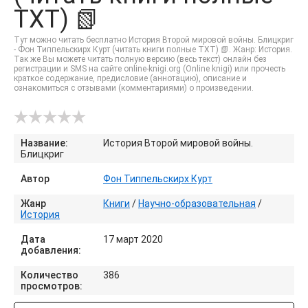
TXT) 📗
Тут можно читать бесплатно История Второй мировой войны. Блицкриг
- Фон Типпельскирх Курт (читать книги полные TXT) 📗. Жанр: История.
Так же Вы можете читать полную версию (весь текст) онлайн без
регистрации и SMS на сайте online-knigi.org (Online knigi) или прочесть
краткое содержание, предисловие (аннотацию), описание и
ознакомиться с отзывами (комментариями) о произведении.
Название:
История Второй мировой войны.
Блицкриг
Автор
Фон Типпельскирх Курт
Жанр
Книги
/
Научно-образовательная
/
История
Дата
17 март 2020
добавления:
Количество
386
просмотров: