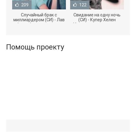
209
122
Случайный брак с
Свидание на одну ночь
миллиардером (СИ) - Лав
(СИ) - Купер Хелен
Агата (полная версия
(бесплатные серии книг
книги TXT) 📗
.txt) 📗
Помощь проекту