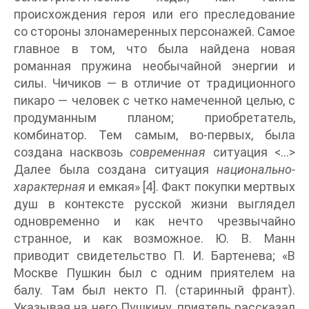
происхождения героя или его преследование
со стороны злонамеренных персонажей. Самое
главное в том, что была найдена новая
романная пружина необычайной энергии и
силы. Чичиков — в отличие от традиционного
пикаро — человек с четко намеченной целью, с
продуманным планом; приобретатель,
комбинатор. Тем самым, во-первых, была
создана насквозь
современная
ситуация <…>
Далее была создана ситуация
национально-
характерная
и емкая» [4]. Факт покупки мертвых
душ в контексте русской жизни выглядел
одновременно и как нечто чрезвычайно
странное, и как возможное. Ю. В. Манн
приводит свидетельство П. И. Бартенева; «В
Москве Пушкин был с одним приятелем на
балу. Там был некто П. (старинный франт).
Указывая на него Пушкину, приятель рассказал