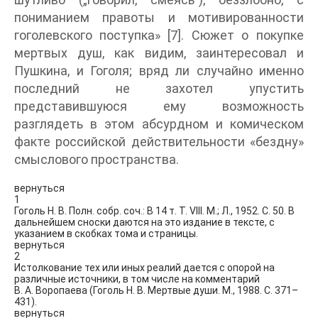
пониманием правоты и мотивированности
гоголевского поступка» [7]. Сюжет о покупке
мертвых душ, как видим, заинтересовал и
Пушкина, и Гоголя; вряд ли случайно именно
последний не захотел упустить
представившуюся ему возможность
разглядеть в этом абсурдном и комическом
факте российской действительности «бездну»
смыслового пространства.
вернуться
1
Гоголь Н. В. Полн. собр. соч.: В 14 т. Т. VIII. М.; Л., 1952. С. 50. В
дальнейшем сноски даются на это издание в тексте, с
указанием в скобках тома и страницы.
вернуться
2
Истолкование тех или иных реалий дается с опорой на
различные источники, в том числе на комментарий
В. А. Воропаева (Гоголь Н. В. Мертвые души. М., 1988. С. 371–
431).
вернуться