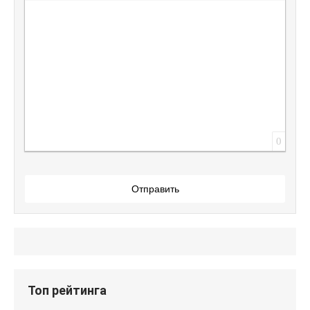
Вставить защищенную ссылку
Вставить смайлик
Вставка скрытого текста
Вставка цитаты
Вставка спойлера
0
Отправить
Топ рейтинга