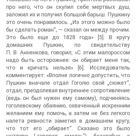
про него, что он скупил себе мертвых душ,
заложил их и получил большой барыш. Пушкину
это очень понравилось. „Из этого можно было
бы сделать роман“, — сказал он между прочим.
Это было еще до 1828 года» [5]. В кругу
домашних Пушкин, по свидетельству
П. В. Анненкова, говорил; «С этим малороссом
надо быть осторожнее: он обирает меня так,
что и кричать нельзя» [6]. Исследователь
комментирует: «Вполне логично допустить, что
Пушкин вначале отдал Гоголю свой „сюжет“,
отдал, преодолевая внутреннее сопротивление
(ведь он был нужен ему самому), подчиняясь
гоголевскому обаянию, охваченный искренним
желанием ему помочь, а затем не без легкого
налета ревности заметил в домашнем кругу,
что тот его „обирает“. Сказано это было
шутливо („говорил, смеясь“), беззлобно, с