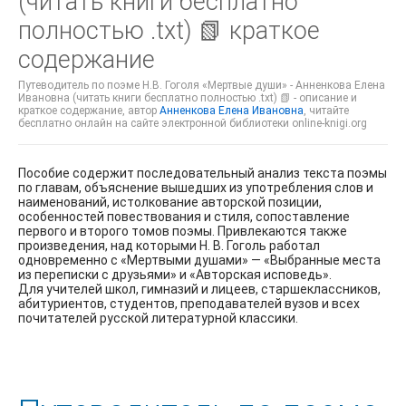
(читать книги бесплатно
полностью .txt) 📗 краткое
содержание
Путеводитель по поэме Н.В. Гоголя «Мертвые души» - Анненкова Елена
Ивановна (читать книги бесплатно полностью .txt) 📗 - описание и
краткое содержание, автор
Анненкова Елена Ивановна
, читайте
бесплатно онлайн на сайте электронной библиотеки online-knigi.org
Пособие содержит последовательный анализ текста поэмы
по главам, объяснение вышедших из употребления слов и
наименований, истолкование авторской позиции,
особенностей повествования и стиля, сопоставление
первого и второго томов поэмы. Привлекаются также
произведения, над которыми Н. В. Гоголь работал
одновременно с «Мертвыми душами» — «Выбранные места
из переписки с друзьями» и «Авторская исповедь».
Для учителей школ, гимназий и лицеев, старшеклассников,
абитуриентов, студентов, преподавателей вузов и всех
почитателей русской литературной классики.