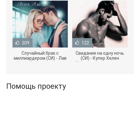
209
122
Случайный брак с
Свидание на одну ночь
миллиардером (СИ) - Лав
(СИ) - Купер Хелен
Агата (полная версия
(бесплатные серии книг
книги TXT) 📗
.txt) 📗
Помощь проекту