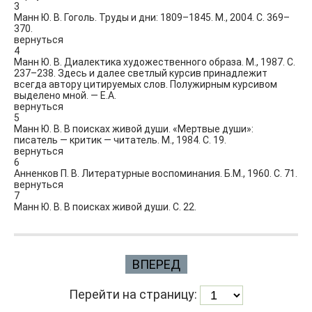
3
Манн Ю. В. Гоголь. Труды и дни: 1809–1845. М., 2004. С. 369–
370.
вернуться
4
Манн Ю. В. Диалектика художественного образа. М., 1987. С.
237–238. Здесь и далее светлый курсив принадлежит
всегда автору цитируемых слов. Полужирным курсивом
выделено мной. — Е.А.
вернуться
5
Манн Ю. В. В поисках живой души. «Мертвые души»:
писатель — критик — читатель. М., 1984. С. 19.
вернуться
6
Анненков П. В. Литературные воспоминания. Б.М., 1960. С. 71.
вернуться
7
Манн Ю. В. В поисках живой души. С. 22.
ВПЕРЕД
Перейти на страницу: