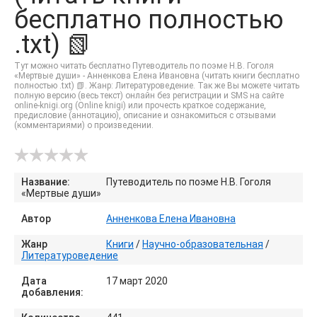
бесплатно полностью
.txt) 📗
Тут можно читать бесплатно Путеводитель по поэме Н.В. Гоголя
«Мертвые души» - Анненкова Елена Ивановна (читать книги бесплатно
полностью .txt) 📗. Жанр: Литературоведение. Так же Вы можете читать
полную версию (весь текст) онлайн без регистрации и SMS на сайте
online-knigi.org (Online knigi) или прочесть краткое содержание,
предисловие (аннотацию), описание и ознакомиться с отзывами
(комментариями) о произведении.
Название:
Путеводитель по поэме Н.В. Гоголя
«Мертвые души»
Автор
Анненкова Елена Ивановна
Жанр
Книги
/
Научно-образовательная
/
Литературоведение
Дата
17 март 2020
добавления: