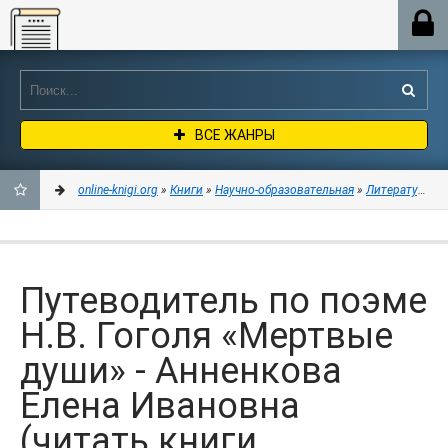
Online-knigi.org
ВСЕ ЖАНРЫ
online-knigi.org
»
Книги
»
Научно-образовательная
»
Литературове
ДОБАВИТЬ
В
Путеводитель по поэме
ЗАКЛАДКИ
Н.В. Гоголя «Мертвые
души» - Анненкова
Елена Ивановна
(читать книги