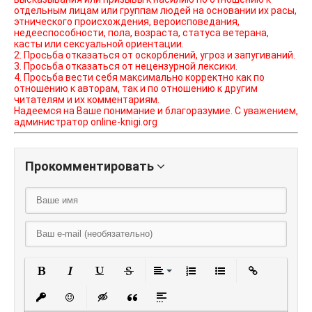
отдельным лицам или группам людей на основании их расы,
этнического происхождения, вероисповедания,
недееспособности, пола, возраста, статуса ветерана,
касты или сексуальной ориентации.
2. Просьба отказаться от оскорблений, угроз и запугиваний.
3. Просьба отказаться от нецензурной лексики.
4. Просьба вести себя максимально корректно как по
отношению к авторам, так и по отношению к другим
читателям и их комментариям.
Надеемся на Ваше понимание и благоразумие. С уважением,
администратор online-knigi.org
Прокомментировать
Полужирный
Курсив
Подчеркнутый
Зачеркнутый
Выравнивание
Нумерованный списо
Маркированный
Вставить