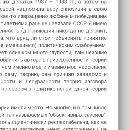
ких дебатах 1987 – 1988 гг., а затем на
 своей надломила веру оппозиции в свою
м как-то извращенно любимым победившим
ятилетиями раньше навязали СССР. Я имею
енность (догоняющий никогда не догонит,
, что вряд ли стоит объяснять принятие
 же, имевшимся) политическим слабоумием.
вует слишком много глупости, там незримо
е обвинить автора в приверженности теории
 чем именно мое, и именно мое, несогласие
аю саму теорию, сам принцип заведомо и
ности и несуразности теория заговора
 но совсем в политике непригодной теории
ории имели место. Но многие, и в том числе
ей так называемых "объективных законов".
толь сциентически респектабельна, как ее
теории заговоров меня категорически не