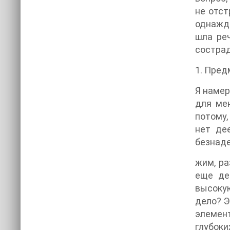
не отст
однажды
шла реч
сострад
1. Пред
Я намер
для мен
потому,
нет де
безнад
жим, ра
еще де
высокую
дело? Э
элемент
глубоки