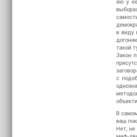
ею у ее
выбора
самость
демокра
в виду 
догоняю
такой т
Закон п
присутс
заговор
с подо
однозн
методол
объекти
В самом
ваш пок
Нет, не
миф-дв