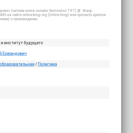
ндович (читаем книги онлайн бесплатно TXT) 📗. Жанр:
 на сайте online-knigi.org (Online knigi) или прочесть краткое
иями) о произведении.
 и институт будущего
й Ервандович
образовательная
/
Политика