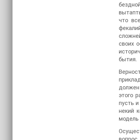
бездно
вытапты
что вс
фекали
сложней
своих о
историч
бытия.
Верност
приклад
должен 
этого 
пусть и
некий к
модель 
Осущест
вопрос,