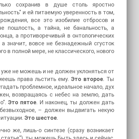
олько сохранив в душе столь яростно
ность" и ей питаемую уверенность в том,
рождения, все это изобилие отбросов и
е пошлость, а тайна, не банальность, а
онца, а противоречивый в онтологических
, а значит, вовсе не безнадежный сгусток
о в полной мере, не классического, нового
 уже не можешь и не должен уклоняться от
меешь права льстить ему.
Это второе
. Ты
угадать проблемное, идеальное начало, дух
жен, возвращаясь с небес на землю, дать
о".
Это пятое
. И наконец, ты должен дать
к безвыходное, – должен выдвигать некую
ситуации.
Это шестое
.
чно же, лишь-о синтезе (сразу возникает
й статье"), ты можешь Быть здесь и сейчас,