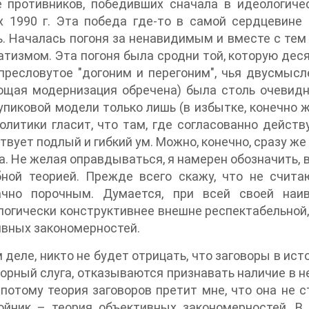
 противников, победивших сначала в идеологичес
х 1990 г. Эта победа где-то в самой сердцевине
. Началась погоня за ненавидимым и вместе с те
тизмом. Эта погоня была сродни той, которую дес
пресловутое "догоним и перегоним", чья двусмысл
щая модернизация обречена) была столь очевидна
упиковой модели только лишь (в избытке, конечно
олитики гласит, что там, где согласованно дейст
твует подлый и гибкий ум. Можно, конечно, сразу ж
а. Не желая оправдываться, я намерен обозначить, в
бной теорией. Прежде всего скажу, что не счит
ачно порочным. Думается, при всей своей наив
огически конструктивнее внешне респектабельной,
вных закономерностей.
 деле, никто не будет отрицать, что заговоры в ист
орный слуга, отказываются признавать наличие в н
 потому теория заговоров претит мне, что она не с
ойник – теория объективных закономерностей. В 