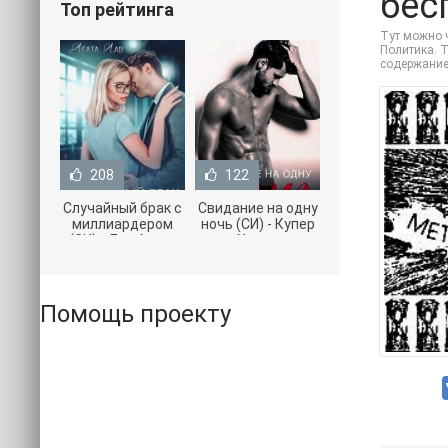
бес
Топ рейтинга
Тут можно ч
Политика. Т
содержание
208
122
Случайный брак с
Свидание на одну
миллиардером
ночь (СИ) - Купер
(СИ) - Лав Агата
Хелен
(полная версия
(бесплатные
книги TXT) 📗
серии книг .txt) 📗
Помощь проекту