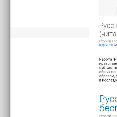
Русск
(чит
Русский воп
Кургинян С
Работа "Р
нравствен
субъектно
общих воп
образом, 
в исслед
Рус
бес
Русский воп