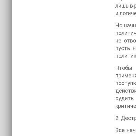
лишь в 
и логич
Но начн
политич
не отв
пусть 
полити
Чтобы 
примен
поступк
действи
судить
критиче
2. Дест
Все нач