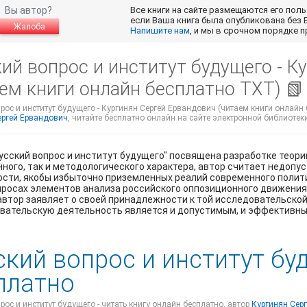
Вы автор?
Все книги на сайте размещаются его пол
если Ваша книга была опубликована без 
Жалоба
Напишите нам
, и мы в срочном порядке 
ий вопрос и институт будущего - К
аем книги онлайн бесплатно TXT) 
рос и институт будущего - Кургинян Сергей Ервандович (читаем книги онлайн 
ергей Ервандович
, читайте бесплатно онлайн на сайте электронной библиотеки 
усский вопрос и институт будущего" посвящена разработке теори
ного, так и методологического характера, автор считает недоп
сти, якобы избыточно приземленных реалий современного полит
росах элементов анализа российского оппозиционного движения.
автор заявляет о своей принадлежности к той исследовательской
овательскую деятельность является и допустимым, и эффективны
ский вопрос и институт бу
платно
рос и институт будущего - читать книгу онлайн бесплатно, автор
Кургинян Сер