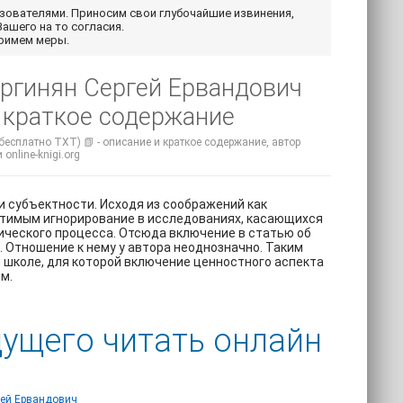
ьзователями. Приносим свои глубочайшие извинения,
Вашего на то согласия.
примем меры.
ургинян Сергей Ервандович
 краткое содержание
бесплатно TXT) 📗 - описание и краткое содержание, автор
online-knigi.org
и субъектности. Исходя из соображений как
устимым игнорирование в исследованиях, касающихся
ического процесса. Отсюда включение в статью об
 Отношение к нему у автора неоднозначно. Таким
 школе, для которой включение ценностного аспекта
м.
дущего читать онлайн
гей Ервандович