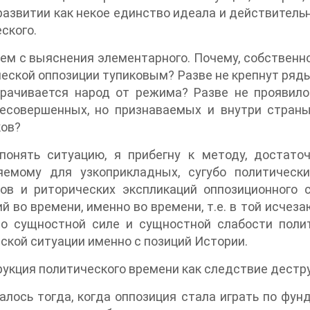
развитии как некое единство идеала и действитель
еского.
ем с выяснения элементарного. Почему, собственн
еской оппозиции тупиковым? Разве не крепнут ряд
орачивается народ от режима? Разве не проявило
несовершенных, но признаваемых и внутри стран
ков?
понять ситуацию, я прибегну к методу, достато
яемому для узкоприкладных, сугубо политическ
ов и риторических экспликаций оппозиционного с
й во времени, именно во времени, т.е. в той исчез
 о сущностной силе и сущностной слабости полит
ской ситуации именно с позиций Истории.
рукция политического времени как следствие дестр
алось тогда, когда оппозиция стала играть по ф