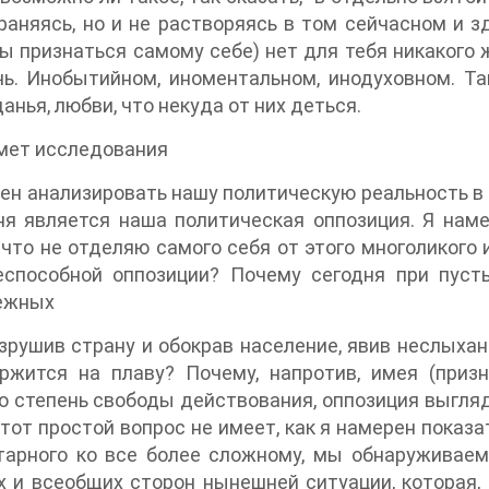
раняясь, но и не растворяясь в том сейчасном и з
 признаться самому себе) нет для тебя никакого ж
ь. Инобытийном, иноментальном, инодуховном. Так
анья, любви, что некуда от них деться.
мет исследования
ен анализировать нашу политическую реальность в
я является наша политическая оппозиция. Я наме
 что не отделяю самого себя от этого многоликого 
еспособной оппозиции? Почему сегодня при пусть
ежных
зрушив страну и обокрав население, явив неслыха
ржится на плаву? Почему, напротив, имея (приз
 степень свободы действования, оппозиция выгляд
тот простой вопрос не имеет, как я намерен показат
арного ко все более сложному, мы обнаруживаем,
х и всеобщих сторон нынешней ситуации, которая,