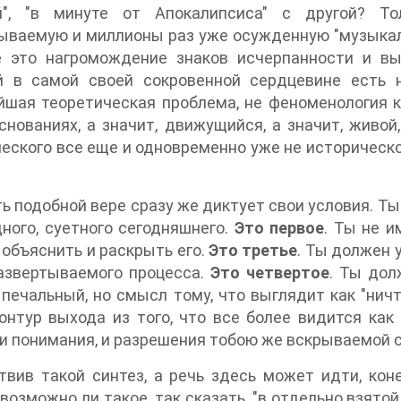
й", "в минуте от Апокалипсиса" с другой? Т
ваемую и миллионы раз уже осужденную "музыкаль
е это нагромождение знаков исчерпанности и вы
й в самой своей сокровенной сердцевине есть н
шая теоретическая проблема, не феноменология к
снованиях, а значит, движущийся, а значит, живой
еского все еще и одновременно уже не историческог
ь подобной вере сразу же диктует свои условия. Ты
ного, суетного сегодняшнего.
Это первое
. Ты не и
объяснить и раскрыть его.
Это третье
. Ты должен 
развертываемого процесса.
Это четвертое
. Ты дол
 печальный, но смысл тому, что выглядит как "ничт
онтур выхода из того, что все более видится ка
и понимания, и разрешения тобою же вскрываемой 
вив такой синтез, а речь здесь может идти, коне
 возможно ли такое, так сказать, "в отдельно взято