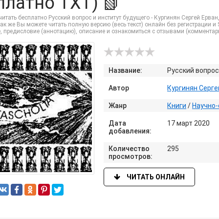
платно TXT) 📗
итать бесплатно Русский вопрос и институт будущего - Кургинян Сергей Ерва
ак же Вы можете читать полную версию (весь текст) онлайн без регистрации и SMS
, предисловие (аннотацию), описание и ознакомиться с отзывами (комментар
Название:
Русский вопрос
Автор
Кургинян Серге
Жанр
Книги
/
Научно-
Дата
17 март 2020
добавления:
Количество
295
просмотров:
ЧИТАТЬ ОНЛАЙН