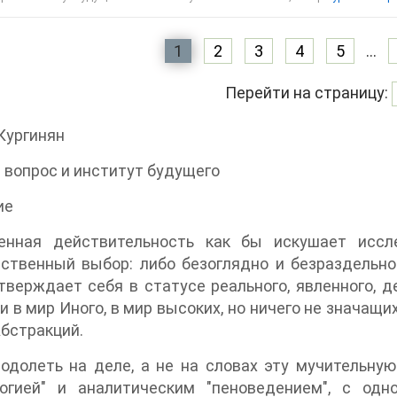
1
2
3
4
5
...
Перейти на страницу:
Кургинян
 вопрос и институт будущего
ие
енная действительность как бы искушает иссл
ственный выбор: либо безоглядно и безраздельно 
тверждает себя в статусе реального, явленного, де
и в мир Иного, в мир высоких, но ничего не значащ
бстракций.
одолеть на деле, а не на словах эту мучительну
логией" и аналитическим "пеноведением", с од