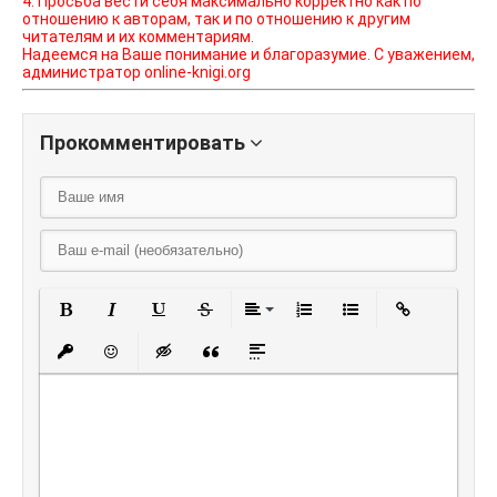
4. Просьба вести себя максимально корректно как по
отношению к авторам, так и по отношению к другим
читателям и их комментариям.
Надеемся на Ваше понимание и благоразумие. С уважением,
администратор online-knigi.org
Прокомментировать
Полужирный
Курсив
Подчеркнутый
Зачеркнутый
Выравнивание
Нумерованный списо
Маркированный
Вставить
Вставить защищенную ссылку
Вставить смайлик
Вставка скрытого текста
Вставка цитаты
Вставка спойлера