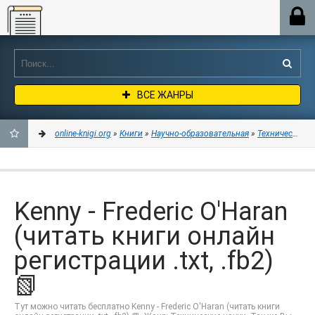
Online-knigi.org
ВСЕ ЖАНРЫ
online-knigi.org
»
Книги
»
Научно-образовательная
»
Технические н
ДОБАВИТЬ
В
Kenny - Frederic O'Haran
ЗАКЛАДКИ
(читать книги онлайн
регистрации .txt, .fb2)
📗
Тут можно читать бесплатно Kenny - Frederic O'Haran (читать книги