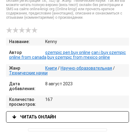
онлайн регистрации .txt, .fb2) 📗. Жанр: Технические науки. Так же Вы
можете читать полную версию (весь текст) онлайн без регистрации и
SMS на сайте online-knigi.org (Online knigi) или прочесть краткое
содержание, предисловие (аннотацию), описание и ознакомиться с
отзывами (комментариями) о произведении.
Название:
Kenny
Автор
ozempic pen buy online
can i buy ozempic
online from canada
buy ozempic from mexico online
Жанр
Книги
/
Научно-образовательная
/
Технические науки
Дата
8 август 2023
добавления:
Количество
167
просмотров:
ЧИТАТЬ ОНЛАЙН