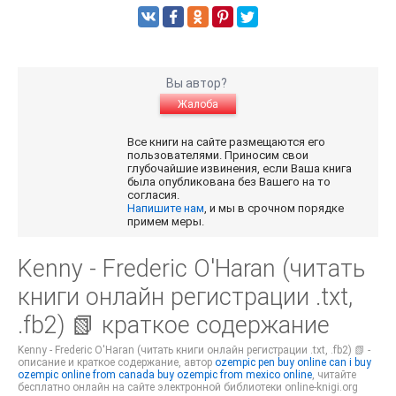
Вы автор?
Жалоба
Все книги на сайте размещаются его
пользователями. Приносим свои
глубочайшие извинения, если Ваша книга
была опубликована без Вашего на то
согласия.
Напишите нам
, и мы в срочном порядке
примем меры.
Kenny - Frederic O'Haran (читать
книги онлайн регистрации .txt,
.fb2) 📗 краткое содержание
Kenny - Frederic O'Haran (читать книги онлайн регистрации .txt, .fb2) 📗 -
описание и краткое содержание, автор
ozempic pen buy online
can i buy
ozempic online from canada
buy ozempic from mexico online
, читайте
бесплатно онлайн на сайте электронной библиотеки online-knigi.org