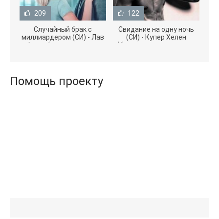
209
122
Случайный брак с
Свидание на одну ночь
миллиардером (СИ) - Лав
(СИ) - Купер Хелен
Агата (полная версия
(бесплатные серии книг
книги TXT) 📗
.txt) 📗
Помощь проекту