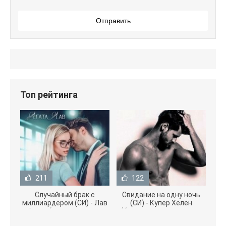
Отправить
Топ рейтинга
211
122
Случайный брак с
Свидание на одну ночь
миллиардером (СИ) - Лав
(СИ) - Купер Хелен
Агата (полная версия
(бесплатные серии книг
книги TXT) 📗
.txt) 📗