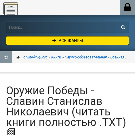
Online-knigi.org
ВСЕ ЖАНРЫ
online-knigi.org
»
Книги
»
Научно-образовательная
»
Военная исто
ДОБАВИТЬ
В
Оружие Победы -
ЗАКЛАДКИ
Славин Станислав
Николаевич (читать
книги полностью .TXT)
📗