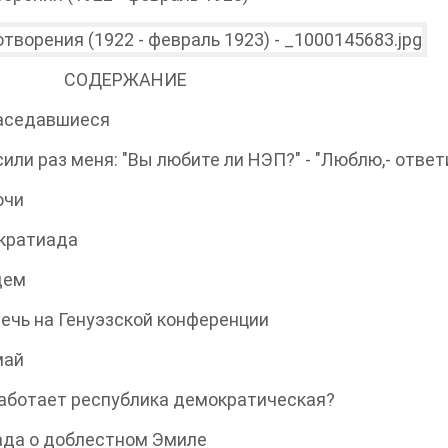
ДЕРЖАНИЕ
седавшиеся
и раз меня: "Вы любите ли НЭП?" - "Люблю,- ответил
чи
ратиада
ем
чь на Генуэзской конференции
ай
ботает республика демократическая?
а о доблестном Эмиле