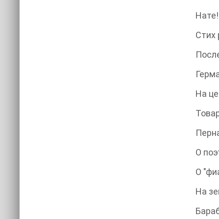
Нате! Б
Стих ре
После 
Герма
На це
Товари
Перна
О поэ
О "фиас
На зем
Бараба