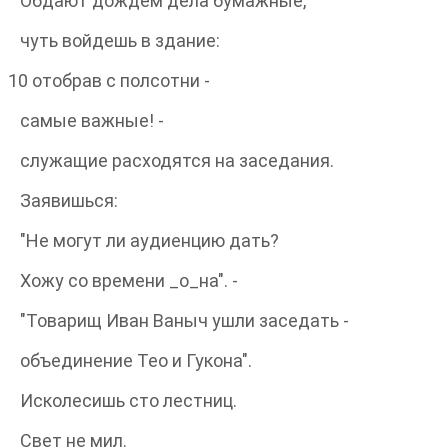
т дождем дела бумажные,
войдешь в здание:
обрав с полсотни -
е важные! -
щие расходятся на заседания.
вишься:
огут ли аудиенцию дать?
со времени _о_на". -
рищ Иван Ваныч ушли заседать -
инение Тео и Гукона".
есишь сто лестниц.
 не мил.