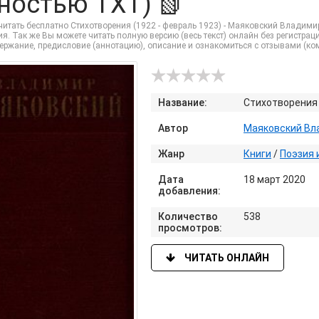
ностью TXT) 📗
читать бесплатно Стихотворения (1922 - февраль 1923) - Маяковский Владими
я. Так же Вы можете читать полную версию (весь текст) онлайн без регистрации и
держание, предисловие (аннотацию), описание и ознакомиться с отзывами (к
Название:
Стихотворения 
Автор
Маяковский Вл
Жанр
Книги
/
Поэзия 
Дата
18 март 2020
добавления:
Количество
538
просмотров:
ЧИТАТЬ ОНЛАЙН