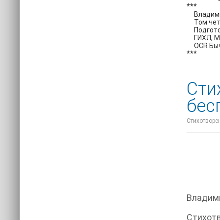
***
Владимир
Том четв
Подготовк
ГИХЛ, М.
OCR Бычко
***
Сти
бес
Стихотворен
Владим
Стихотв