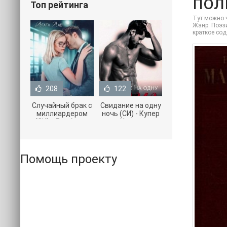
пол
Топ рейтинга
Тут можно 
Жанр: Поэзи
краткое со
208
122
Случайный брак с
Свидание на одну
миллиардером
ночь (СИ) - Купер
(СИ) - Лав Агата
Хелен
(полная версия
(бесплатные
книги TXT) 📗
серии книг .txt) 📗
Помощь проекту