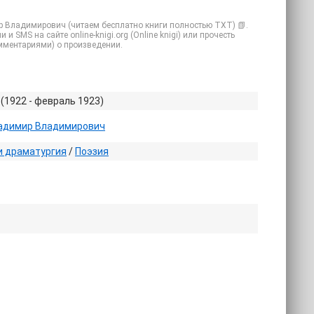
р Владимирович (читаем бесплатно книги полностью TXT) 📗.
 SMS на сайте online-knigi.org (Online knigi) или прочесть
омментариями) о произведении.
(1922 - февраль 1923)
адимир Владимирович
и драматургия
/
Поэзия