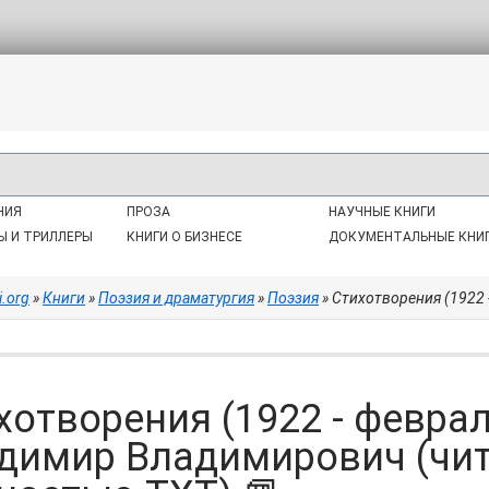
НИЯ
ПРОЗА
НАУЧНЫЕ КНИГИ
Ы И ТРИЛЛЕРЫ
КНИГИ О БИЗНЕСЕ
ДОКУМЕНТАЛЬНЫЕ КНИ
i.org
»
Книги
»
Поэзия и драматургия
»
Поэзия
» Стихотворения (1922 - февраль 1
хотворения (1922 - феврал
димир Владимирович (чит