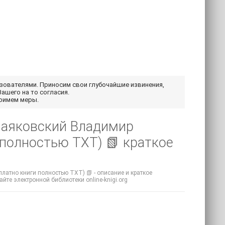
ьзователями. Приносим свои глубочайшие извинения,
Вашего на то согласия.
примем меры.
 Маяковский Владимир
полностью TXT) 📗 краткое
латно книги полностью TXT) 📗 - описание и краткое
айте электронной библиотеки online-knigi.org