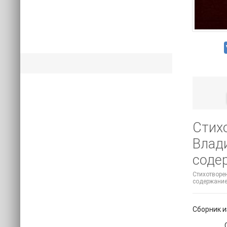
Стих
Влад
соде
Стихотворен
содержание
Сборник и
Влади
Стихотв