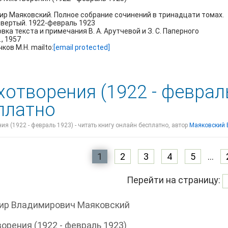
 Маяковский. Полное собрание сочинений в тринадцати томах.
ертый. 1922-февраль 1923
а текста и примечания В. А. Арутчевой и З. С. Паперного
, 1957
в М.Н. mailto:
[email protected]
хотворения (1922 - феврал
платно
ия (1922 - февраль 1923) - читать книгу онлайн бесплатно, автор
Маяковский
1
2
3
4
5
...
Перейти на страницу:
ир Владимирович Маяковский
орения (1922 - февраль 1923)