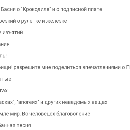
асня о "Крокодиле" и о подписной плате
зкий о рулетке и железке
изъятий.
ния
пь!
щи! разрешите мне поделиться впечатлениями о П
тые
тах
ках", "апогеях" и других неведомых вещах
ле мир. Во человецех благоволение
нная песня