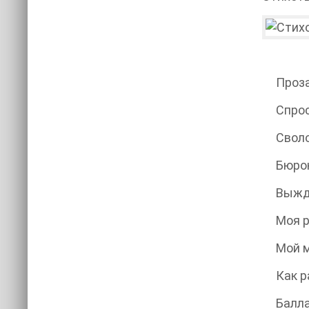
СО
Проза
Спросил
Своло
Бюрок
Выжд
Моя ре
Мой м
Как ра
Баллад