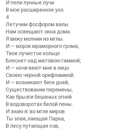
И пели лунные лучи
В мое расширенное ухо.
4
Летучим фосфором валы
Нам освещают окна дома.
Я вижу молнии из мглы.
И — морок мраморного грома,
Твое лучистое кольцо
Блеснет над матовою гаммой;
И — ночи веют мне в лицо
Своею черной орифламмой.
И — возникают беги дней,
Существовании перемены,
Как брызги бешеных огней
В водоворотах белой пены.
И знаю я: во мгле миров
Ты злая, лающая Парка,
В лесу путающая сов,