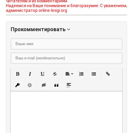
читателям и их комментариям.
Надеемся на Ваше понимание и благоразумие. С уважением,
администратор online-knigi.org
Прокомментировать
Полужирный
Курсив
Подчеркнутый
Зачеркнутый
Выравнивание
Нумерованный списо
Маркированный
Вставить
Вставить защищенную ссылку
Вставить смайлик
Вставка скрытого текста
Вставка цитаты
Вставка спойлера