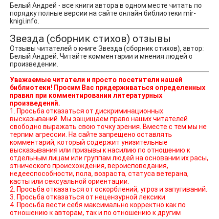
Белый Андрей - все книги автора в одном месте читать по
порядку полные версии на сайте онлайн библиотеки mir-
knigi.info.
Звезда (сборник стихов) отзывы
Отзывы читателей о книге Звезда (сборник стихов), автор:
Белый Андрей. Читайте комментарии и мнения людей о
произведении.
Уважаемые читатели и просто посетители нашей
библиотеки! Просим Вас придерживаться определенных
правил при комментировании литературных
произведений.
1. Просьба отказаться от дискриминационных
высказываний. Мы защищаем право наших читателей
свободно выражать свою точку зрения. Вместе с тем мы не
терпим агрессии. На сайте запрещено оставлять
комментарий, который содержит унизительные
высказывания или призывы к насилию по отношению к
отдельным лицам или группам людей на основании их расы,
этнического происхождения, вероисповедания,
недееспособности, пола, возраста, статуса ветерана,
касты или сексуальной ориентации.
2. Просьба отказаться от оскорблений, угроз и запугиваний.
3. Просьба отказаться от нецензурной лексики.
4. Просьба вести себя максимально корректно как по
отношению к авторам, так и по отношению к другим