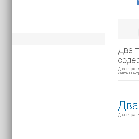
Два т
соде
Два тигра -
сайте элект
Два
Два тигра -