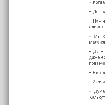
– Когда
– До за
– Нам н
единст
– Мы о
Малайз
– Да, –
даже ес
подземн
– Не тр
– Значи
– Дума
Калькут