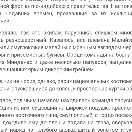
ной флот англо-индийского правительства. Настоя
ы недавних времен, прозванные за их исключи
ний.
ивляло, так это экипаж парусника, слишком мно
ь разношерстный. Казалось, все племена Малайзи
ыли смуглокожие малайцы с мрачным взглядом черных
ы и приземистые бугисы. Среди команды на борту 
 из Минданао и даже несколько папуасов, выделя
увенчанных ярким дикарским гребнем.
з них не носил, однако, своих национальных костюм
кани, спускавшийся до колен, и просторные куртки 
двое, под чьим началом находилась команда парусн
 Один из них, сидевший на широкой подушке красног
ного восточного типа, смуглолицый, с гордо посаже
 доходила ему до плеч и падала на глаза, сверк
ый наряд из голубого шелка, шитый золотом и ук