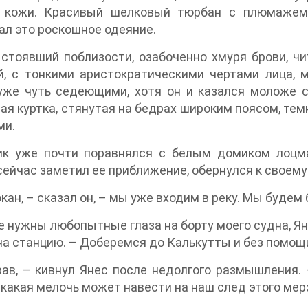
 кожи. Красивый шелковый тюрбан с плюмажем 
л это роскошное одеяние.
 стоявший поблизости, озабоченно хмуря брови, ч
й, с тонкими аристократическими чертами лица, 
уже чуть седеющими, хотя он и казался моложе с
ая куртка, стянутая на бедрах широким поясом, т
ми.
ик уже почти поравнялся с белым домиком лоцма
сейчас заметил ее приближение, обернулся к своему
кан, – сказал он, – мы уже входим в реку. Мы будем
е нужны любопытные глаза на борту моего судна, Ян
на станцию. – Доберемся до Калькутты и без помощ
ав, – кивнул Янес после недолгого размышления. 
 какая мелочь может навести на наш след этого мер