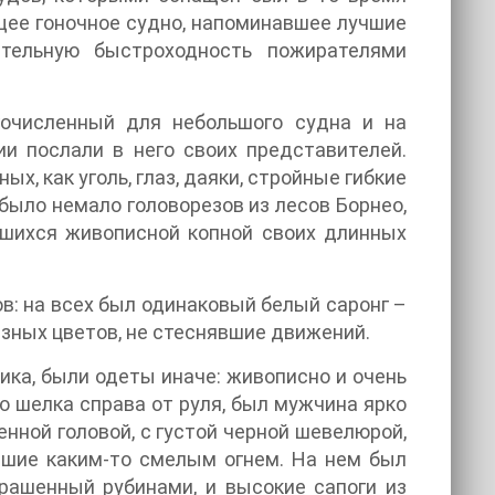
щее гоночное судно, напоминавшее лучшие
тельную быстроходность пожирателями
гочисленный для небольшого судна и на
и послали в него своих представителей.
, как уголь, глаз, даяки, стройные гибкие
было немало головорезов из лесов Борнео,
вшихся живописной копной своих длинных
ов: на всех был одинаковый белый саронг –
разных цветов, не стеснявшие движений.
ика, были одеты иначе: живописно и очень
о шелка справа от руля, был мужчина ярко
нной головой, с густой черной шевелюрой,
авшие каким-то смелым огнем. На нем был
рашенный рубинами, и высокие сапоги из