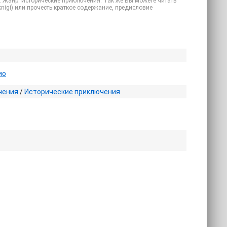
. Жанр: Исторические приключения. Так же Вы можете читать
 knigi) или прочесть краткое содержание, предисловие
ио
чения
/
Исторические приключения