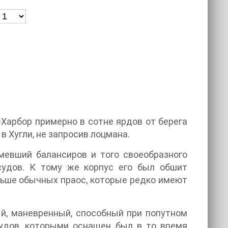
-Харбор примерно в сотне ярдов от берега
 Хугли, не запросив лоцмана.
имевший балансиров и того своеобразного
 судов. К тому же корпус его был обшит
ьше обычных праос, которые редко имеют
ый, маневренный, способный при попутном
судов, которыми оснащен был в то время