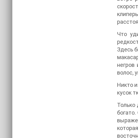
скорост
клипер
расстоя
Что уд
редкост
Здесь б
макасар
негров
волос, 
Никто и
кусок т
Только 
богато.
выражен
которая
восточн