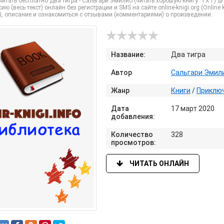
итать бесплатно Два тигра - Сальгари Эмилио (читать хорошую книгу .TXT) 
ию (весь текст) онлайн без регистрации и SMS на сайте online-knigi.org (Online
), описание и ознакомиться с отзывами (комментариями) о произведении.
Название:
Два тигра
Автор
Сальгари Эмил
Жанр
Книги
/
Приклю
Дата
17 март 2020
добавления:
Количество
328
просмотров:
ЧИТАТЬ ОНЛАЙН