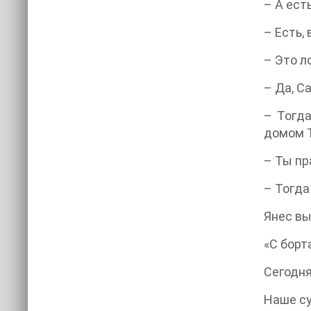
– А ест
– Есть,
– Это л
– Да, С
– Тогда
домом Т
– Ты пр
– Тогда
Янес вы
«С борт
Сегодня
Наше су