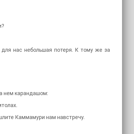
и?
 для нас небольшая потеря. К тому же за
на нем карандашом:
мтолах.
ышлите Каммамури нам навстречу.