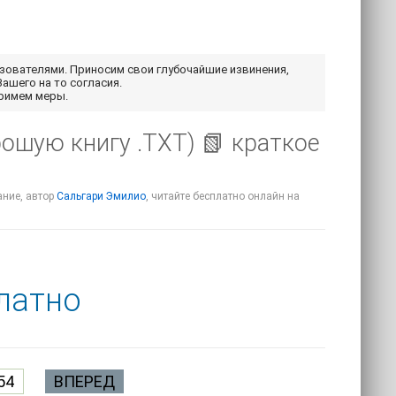
ьзователями. Приносим свои глубочайшие извинения,
Вашего на то согласия.
примем меры.
рошую книгу .TXT) 📗 краткое
ание, автор
Сальгари Эмилио
, читайте бесплатно онлайн на
латно
54
ВПЕРЕД