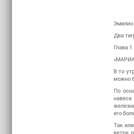
Эмилио
Два тиг
Глава 1
«МАРИ
В то ут
можно б
По осна
навеса
железны
его бол
Так или
ветре 