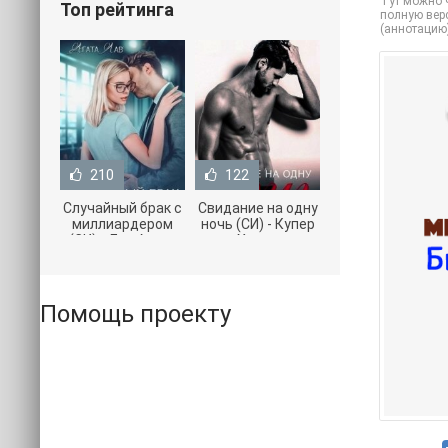
Тут можно ч
Топ рейтинга
полную верс
(аннотацию
210
122
Случайный брак с
Свидание на одну
миллиардером
ночь (СИ) - Купер
(СИ) - Лав Агата
Хелен
(полная версия
(бесплатные
книги TXT) 📗
серии книг .txt) 📗
Помощь проекту