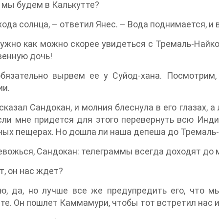
 мы будем в Калькутте?
хода солнца, – ответил Янес. – Вода поднимается, и 
ужно как можно скорее увидеться с Тремаль-Найком
венную дочь!
бязательно вырвем ее у Суйод-хана. Посмотрим,
ии.
 сказал Сандокан, и молния блеснула в его глазах, 
ли мне придется для этого перевернуть всю Индию
ых пещерах. Но дошла ли наша депеша до Тремаль
евожься, Сандокан: телеграммы всегда доходят до 
т, он нас ждет?
ю, да, но лучше все же предупредить его, что м
те. Он пошлет Каммамури, чтобы тот встретил нас и 