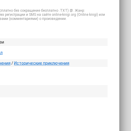
сплатно без сокращение бесплатно .TXT) 📗. Жанр:
регистрации и SMS на сайте online-knigi.org (Online knigi) или
ывами (комментариями) о произведении.
ви
ел
чения
/
Исторические приключения