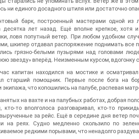
ы старались не упоминать вслух. Ветер же в этом
сь ни единого досадного штиля или достаточно опа
чтовый барк, построенный мастерами одной из 
а десятка лет назад. Ещё вполне крепкое, хотя 
ки, ловя попутный ветер. При любом удобном слу
ми, шкипер отдавал распоряжение поднимать все п
лись грязно-белыми пузырями над головами люде
юю звезду» вперёд. Неизменным курсом, вдогонку с
 час капитан находился на мостике и осматрива
ил старший помощник. Первые после бога на бо
 экипажа, что копошились на палубе, распевая матр
анятых на вахте и на палубных работах, добрая пол
, кто-то вполголоса разговаривал, кто-то прики
 вырученные за рейс. Ещё в середине дня ветер поч
ли на реях. Судно медленно скользило по зелен
иваемое редкими порывами, что ненадолго раздува