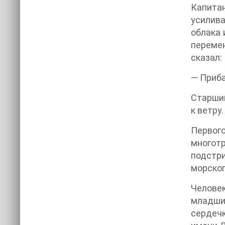
Капита
усилив
облака 
перемен
сказал:
— Приба
Старший
к ветру.
Первого
многот
подстри
морског
Челове
младши
сердечк