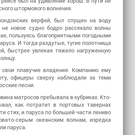
 рейсе был на удивление хорош. В пути не
сного штормового волнения.
лондонских верфей, был спущен на воду
и не новое судно бодро рассекало волны
чае, пользуясь благоприятными погодными
аруса. И тогда раздутые, тугие полотнища
й, быстрее увлекая тяжело нагруженную
олнцу.
л свои плавучие владения. Компанию ему
рту, офицеры сверху наблюдали за теми
осские песни.
овина матросов пребывала в кубриках. Кто-
дывал, как потратит в портовых тавернах
ти стих, и паруса по большей части лениво
овато-серым океанским волнам, изредка
ли паруса.