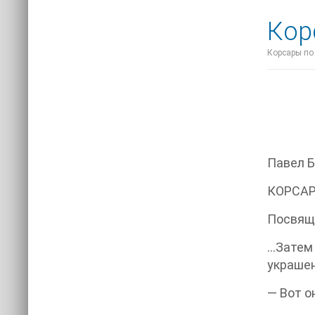
Кор
Корсары по 
Павел Б
КОРСАР
Посвяща
…Затем
украшен
— Вот о