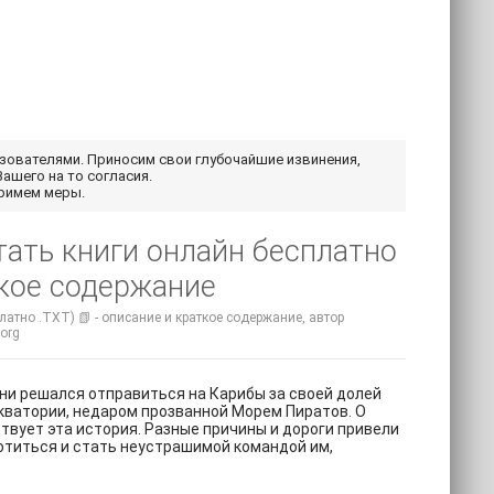
ьзователями. Приносим свои глубочайшие извинения,
Вашего на то согласия.
примем меры.
тать книги онлайн бесплатно
ткое содержание
атно .TXT) 📗 - описание и краткое содержание, автор
.org
о ни решался отправиться на Карибы за своей долей
кватории, недаром прозванной Морем Пиратов. О
 причины и дороги привели
лотиться и стать неустрашимой командой им,