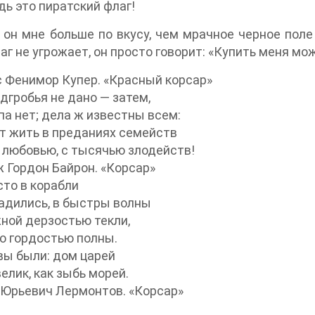
дь это пиратский флаг!
 он мне больше по вкусу, чем мрачное черное поле
аг не угрожает, он просто говорит: «Купить меня мож
 Фенимор Купер. «Красный корсар»
дгробья не дано — затем,
па нет; дела ж известны всем:
т жить в преданиях семейств
 любовью, с тысячью злодейств!
Гордон Байрон. «Корсар»
то в корабли
адились, в быстры волны
ной дерзостью текли,
о гордостью полны.
ы были: дом царей
велик, как зыбь морей.
Юрьевич Лермонтов. «Корсар»