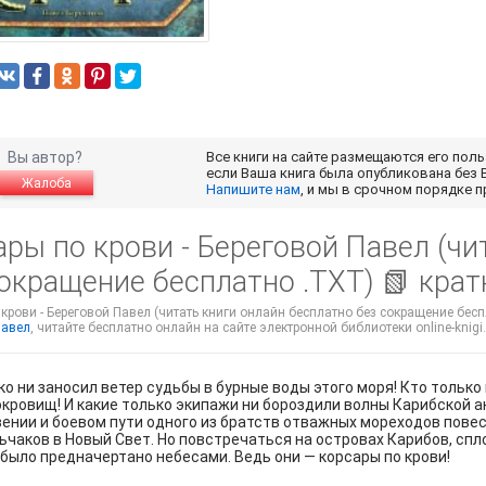
Вы автор?
Все книги на сайте размещаются его пол
если Ваша книга была опубликована без 
Жалоба
Напишите нам
, и мы в срочном порядке 
ры по крови - Береговой Павел (чи
сокращение бесплатно .TXT) 📗 кра
крови - Береговой Павел (читать книги онлайн бесплатно без сокращение беспл
Павел
, читайте бесплатно онлайн на сайте электронной библиотеки online-knigi
ко ни заносил ветер судьбы в бурные воды этого моря! Кто тольк
окровищ! И какие только экипажи ни бороздили волны Карибской а
и и боевом пути одного из братств отважных мореходов повествует эта история. Разные
ьчаков в Новый Свет. Но повстречаться на островах Карибов, сп
 было предначертано небесами. Ведь они — корсары по крови!