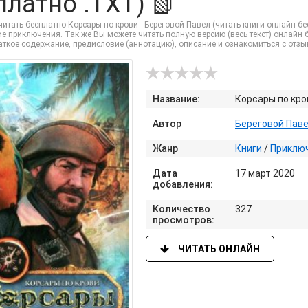
платно .TXT) 📗
итать бесплатно Корсары по крови - Береговой Павел (читать книги онлайн бе
е приключения. Так же Вы можете читать полную версию (весь текст) онлайн без 
раткое содержание, предисловие (аннотацию), описание и ознакомиться с отз
Название:
Корсары по кро
Автор
Береговой Пав
Жанр
Книги
/
Приклю
Дата
17 март 2020
добавления:
Количество
327
просмотров:
ЧИТАТЬ ОНЛАЙН