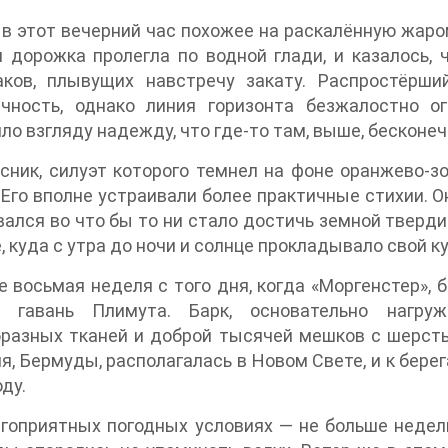
 в этот вечерний час похожее на раскалённую жаром
 дорожка пролегла по водной глади, и казалось,
аков, плывущих навстречу закату. Распростёрш
ечность, однако линия горизонта безжалостно о
ло взгляду надежду, что где-то там, выше, бесконеч
сник, силуэт которого темнел на фоне оранжево-з
 Его вполне устраивали более практичные стихии. О
ался во что бы то ни стало достичь земной тверди.
, куда с утра до ночи и солнце прокладывало свой к
 восьмая неделя с того дня, когда «Моргенстер»,
л гавань Плимута. Барк, основательно нагр
разных тканей и доброй тысячей мешков с шерстью
я, Бермуды, располагалась в Новом Свете, и к бере
оду.
гоприятных погодных условиях — не больше недел