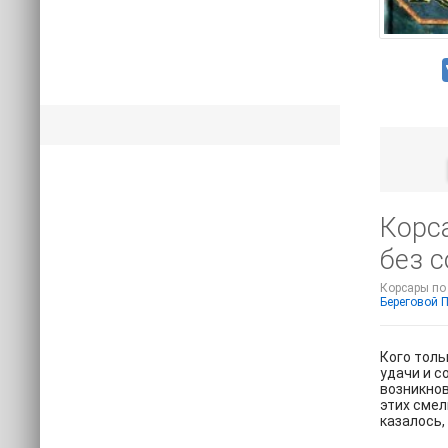
Корса
без 
Корсары по 
Береговой 
Кого толь
удачи и с
возникновени
этих смел
казалось,