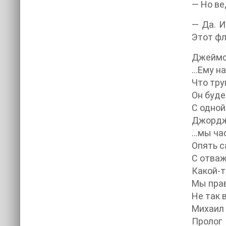
— Но ве
— Да. И
Этот фл
Джеймс
…Ему на
Что тру
Он буде
С одной
Джордж 
…мы час
Опять с
С отваж
Какой-т
Мы прав
Не так 
Михаил 
Пролог