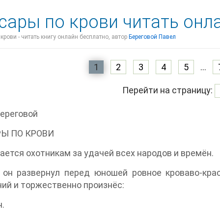
сары по крови читать онл
крови - читать книгу онлайн бесплатно, автор
Береговой Павел
1
2
3
4
5
...
Перейти на страницу:
ереговой
Ы ПО КРОВИ
ется охотникам за удачей всех народов и времён.
 он развернул перед юношей ровное кроваво-кра
ий и торжественно произнёс:
н.