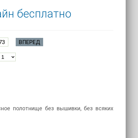
айн бесплатно
73
ВПЕРЕД
сное полотнище без вышивки, без всяких