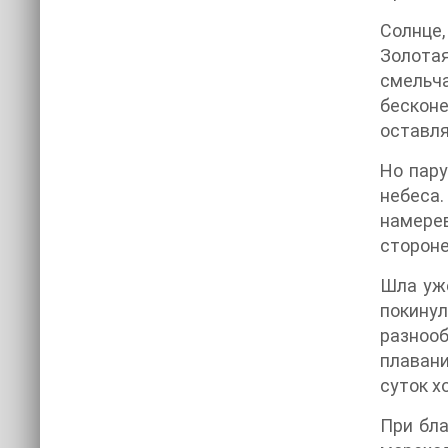
Солнце,
Золотая
смельч
бескон
оставля
Но пару
небеса.
намерев
стороне
Шла уже
покину
разнооб
плавани
суток х
При бла