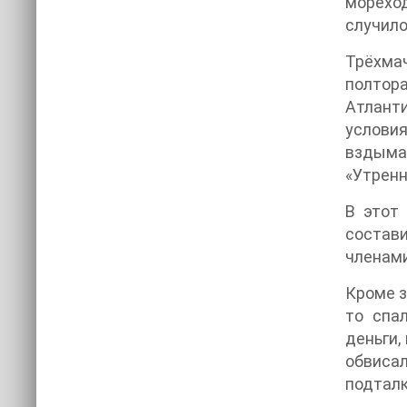
мореход
случило
Трёхма
полтор
Атланти
условия
вздыма
«Утренн
В этот
состав
членами
Кроме з
то спал
деньги,
обвиса
подталк