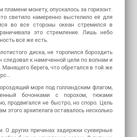
 пламени монету, опускалось за горизонт.
 что светило намеренно выстелило её для
ийся во все стороны океан стремился в
граничивала это стремление. Лишь небо
ность всё же есть.
олотистого диска, не торопился бороздить
н следовал к намеченной цели по волнам и
 Манящего берега, что обретался в той же
урс…
 бороздящий моря под голландским флагом,
уженный бочонками с порохом, тюками
, продвигался не быстро, но споро. Цель
гам этого архипелага оставалось несколько
и. О других причинах задержки суеверные