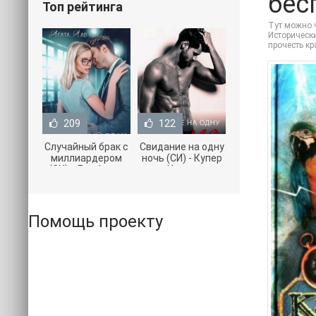
бес
Топ рейтинга
Тут можно ч
Исторически
прочесть к
209
122
Случайный брак с
Свидание на одну
миллиардером
ночь (СИ) - Купер
(СИ) - Лав Агата
Хелен
(полная версия
(бесплатные
книги TXT) 📗
серии книг .txt) 📗
Помощь проекту