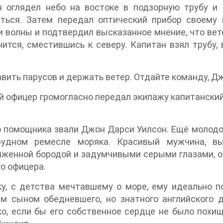
н оглядел небо на востоке в подзорную трубу и 
аться. Затем передал оптический прибор своему
и волны и подтвердил высказанное мнение, что вете
ится, сместившись к северу. Капитан взял трубу, 
вить парусов и держать ветер. Отдайте команду, Д
 офицер громогласно передал экипажу капитанский
 помощника звали Джон Дарси Уилсон. Ещё молодой
рудном ремесле моряка. Красивый мужчина, выс
женной бородой и задумчивыми серыми глазами, о
о офицера.
ку, с детства мечтавшему о море, ему идеально 
м сыном обедневшего, но знатного английского 
о, если бы его собственное сердце не было похи