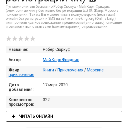
Тут можно читать бесплатно Робер Сюркуф - Май Карл Фридрих
(электронную книгу бесплатно без регистрации txt) 📗. Жанр: Морские
приключения. Так же Вы можете читать полную версию (весь текст)
онлайн без регистрации и SMS на сайте online-knigi.org (Online knigi)
или прочесть краткое содержание, предисловие (аннотацию), описание
и ознакомиться с отзывами (комментариями) о произведении.
Название:
Робер Сюркуф
Автор
Май Карл Фридрих
Жанр
Книги
/
Приключения
/
Морские
приключения
Дата
17 март 2020
добавления:
Количество
322
просмотров:
ЧИТАТЬ ОНЛАЙН