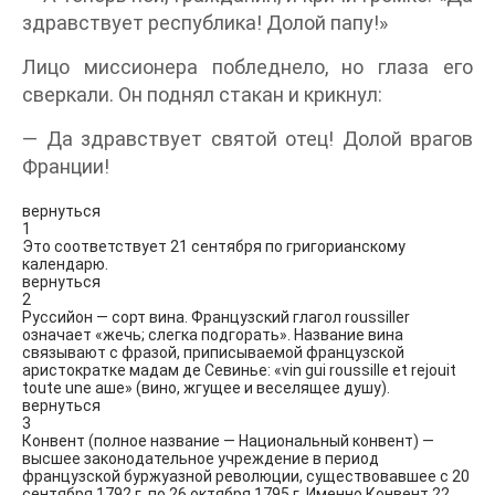
здравствует республика! Долой папу!»
Лицо миссионера побледнело, но глаза его
сверкали. Он поднял стакан и крикнул:
— Да здравствует святой отец! Долой врагов
Франции!
вернуться
1
Это соответствует 21 сентября по григорианскому
календарю.
вернуться
2
Руссийон — сорт вина. Французский глагол roussiller
означает «жечь; слегка подгорать». Название вина
связывают с фразой, приписываемой французской
аристократке мадам де Севинье: «vin gui roussille et rejouit
toute une аше» (вино, жгущее и веселящее душу).
вернуться
3
Конвент (полное название — Национальный конвент) —
высшее законодательное учреждение в период
французской буржуазной революции, существовавшее с 20
сентября 1792 г. по 26 октября 1795 г. Именно Конвент 22