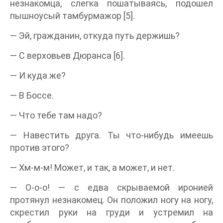
незнакомца, слегка пошатываясь, подошел
пышноусый тамбурмажор [5].
— Эй, гражданин, откуда путь держишь?
— С верховьев Дюранса [6].
— И куда же?
— В Боссе.
— Что тебе там надо?
— Навестить друга. Ты что-нибудь имеешь
против этого?
— Хм-м-м! Может, и так, а может, и нет.
— О-о-о! — с едва скрываемой иронией
протянул незнакомец. Он положил ногу на ногу,
скрестил руки на груди и устремил на