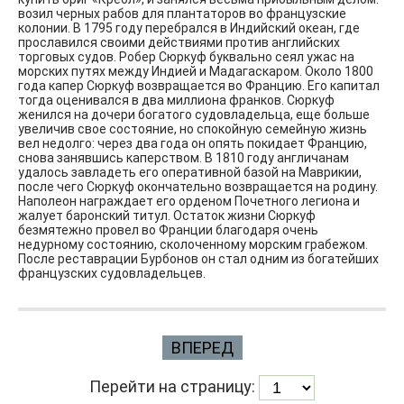
возил черных рабов для плантаторов во французские
колонии. В 1795 году перебрался в Индийский океан, где
прославился своими действиями против английских
торговых судов. Робер Сюркуф буквально сеял ужас на
морских путях между Индией и Мадагаскаром. Около 1800
года капер Сюркуф возвращается во Францию. Его капитал
тогда оценивался в два миллиона франков. Сюркуф
женился на дочери богатого судовладельца, еще больше
увеличив свое состояние, но спокойную семейную жизнь
вел недолго: через два года он опять покидает Францию,
снова занявшись каперством. В 1810 году англичанам
удалось завладеть его оперативной базой на Маврикии,
после чего Сюркуф окончательно возвращается на родину.
Наполеон награждает его орденом Почетного легиона и
жалует баронский титул. Остаток жизни Сюркуф
безмятежно провел во Франции благодаря очень
недурному состоянию, сколоченному морским грабежом.
После реставрации Бурбонов он стал одним из богатейших
французских судовладельцев.
ВПЕРЕД
Перейти на страницу: