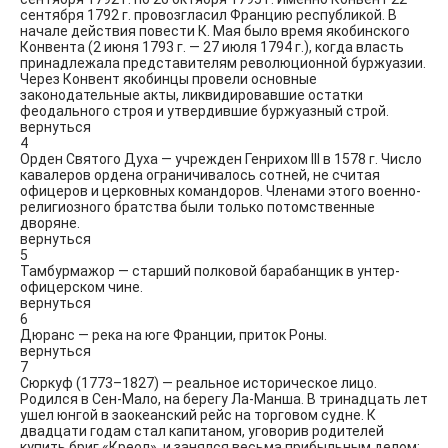
сентября 1792 г. провозгласил Францию республикой. В
начале действия повести К. Мая было время якобинского
Конвента (2 июня 1793 г. — 27 июля 1794 г.), когда власть
принадлежала представителям революционной буржуазии.
Через Конвент якобинцы провели основные
законодательные акты, ликвидировавшие остатки
феодального строя и утвердившие буржуазный строй.
вернуться
4
Орден Святого Духа — учрежден Генрихом III в 1578 г. Число
кавалеров ордена ограничивалось сотней, не считая
офицеров и церковных командоров. Членами этого военно-
религиозного братства были только потомственные
дворяне.
вернуться
5
Тамбурмажор — старший полковой барабанщик в унтер-
офицерском чине.
вернуться
6
Дюранс — река на юге Франции, приток Роны.
вернуться
7
Сюркуф (1773–1827) — реальное историческое лицо.
Родился в Сен-Мало, на берегу Ла-Манша. В тринадцать лет
ушел юнгой в заокеанский рейс на торговом судне. К
двадцати годам стал капитаном, уговорив родителей
купить бриг «Креол», и занялся весьма прибыльным делом: