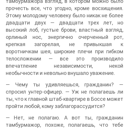
тамбурмажора взгляд, в котором можно было
прочесть все, что угодно, кроме восхищения.
Этому молодому человеку было никак не более
двадцати двух — двадцати трех лет, но
высокий лоб, густые брови, властный взгляд,
орлиный нос, энергично очерченный рот,
крепкая загорелая, не привыкшая к
воротничкам шея, широкие плечи при гибком
телосложении — все это производило
впечатление независимости, некой
необычности и невольно внушало уважение.
— Чему ты удивляешься, гражданин? —
спросил унтер-офицер. — Уж не полагаешь ли
ты, что к главной штаб-квартире в Боссе может
пройти любой, кому заблагорассудится?
— Нет, не полагаю. А вот ты, гражданин
тамбурмажор, похоже, полагаешь, что тебе