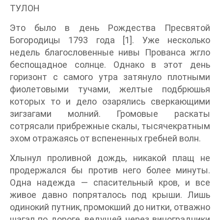
ТУЛОН
Это было в день Рождества Пресвятой
Богородицы 1793 года [1]. Уже несколько
недель благословенные нивы Прованса жгло
беспощадное солнце. Однако в этот день
горизонт с самого утра затянуло плотными
фиолетовыми тучами, желтые подбрюшья
которых то и дело озарялись сверкающими
зигзагами молний. Громовые раскаты
сотрясали прибрежные скалы, тысячекратным
эхом отражаясь от вспененных гребней волн.
Хлынул проливной дождь, никакой плащ не
продержался бы против него более минуты.
Одна надежда — спасительный кров, и все
живое давно попряталось под крыши. Лишь
одинокий путник, промокший до нитки, отважно
шагал по дороге, ведущей через виноградники