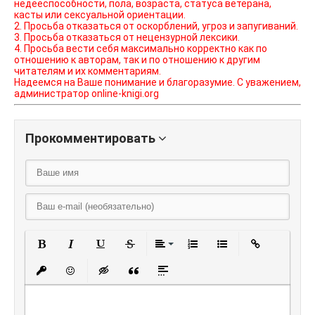
недееспособности, пола, возраста, статуса ветерана,
касты или сексуальной ориентации.
2. Просьба отказаться от оскорблений, угроз и запугиваний.
3. Просьба отказаться от нецензурной лексики.
4. Просьба вести себя максимально корректно как по
отношению к авторам, так и по отношению к другим
читателям и их комментариям.
Надеемся на Ваше понимание и благоразумие. С уважением,
администратор online-knigi.org
Прокомментировать
Полужирный
Курсив
Подчеркнутый
Зачеркнутый
Выравнивание
Нумерованный списо
Маркированный
Вставить
Вставить защищенную ссылку
Вставить смайлик
Вставка скрытого текста
Вставка цитаты
Вставка спойлера