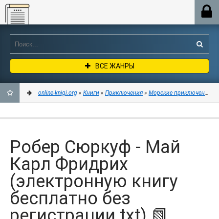
Online-knigi.org
ВСЕ ЖАНРЫ
online-knigi.org
»
Книги
»
Приключения
»
Морские приключения
» 
ДОБАВИТЬ
В
Робер Сюркуф - Май
ЗАКЛАДКИ
Карл Фридрих
(электронную книгу
бесплатно без
регистрации txt) 📗