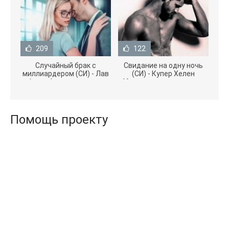
209
122
Случайный брак с
Свидание на одну ночь
миллиардером (СИ) - Лав
(СИ) - Купер Хелен
Агата (полная версия
(бесплатные серии книг
книги TXT) 📗
.txt) 📗
Помощь проекту