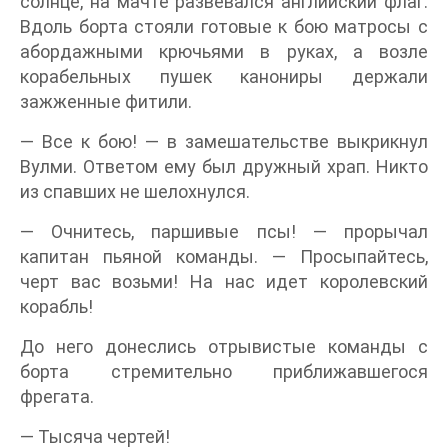
солнце, на мачте развевался английский флаг.
Вдоль борта стояли готовые к бою матросы с
абордажными крючьями в руках, а возле
корабельных пушек канониры держали
зажженные фитили.
— Все к бою! — в замешательстве выкрикнул
Вулми. Ответом ему был дружный храп. Никто
из спавших не шелохнулся.
— Очнитесь, паршивые псы! — прорычал
капитан пьяной команды. — Просыпайтесь,
черт вас возьми! На нас идет королевский
корабль!
До него донеслись отрывистые команды с
борта стремительно приближавшегося
фрегата.
— Тысяча чертей!