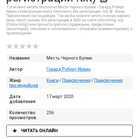
Тут можно читать бесплатно Месть Черного Вулми - Говард Роберт
Ирвин (электронную книгу бесплатно без регистрации .txt) 📗. Жанр:
Приключения про индейцев. Так же Вы можете читать полную версию
(весь текст) онлайн без регистрации и SMS на сайте online-knigi.org
(Online knigi) или прочесть краткое содержание, предисловие
(аннотацию), описание и ознакомиться с отзывами (комментариями) о
произведении.
Название:
Месть Черного Вулми
Автор
Говард Роберт Ирвин
Жанр
Книги
/
Приключения
/
Приключения
про индейцев
Дата
17 март 2020
добавления:
Количество
256
просмотров:
ЧИТАТЬ ОНЛАЙН