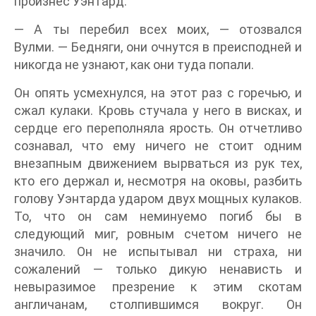
произнес Уэнтард.
— А ты перебил всех моих, — отозвался
Вулми. — Бедняги, они очнутся в преисподней и
никогда не узнают, как они туда попали.
Он опять усмехнулся, на этот раз с горечью, и
сжал кулаки. Кровь стучала у него в висках, и
сердце его переполняла ярость. Он отчетливо
сознавал, что ему ничего не стоит одним
внезапным движением вырваться из рук тех,
кто его держал и, несмотря на оковы, разбить
голову Уэнтарда ударом двух мощных кулаков.
То, что он сам неминуемо погиб бы в
следующий миг, ровным счетом ничего не
значило. Он не испытывал ни страха, ни
сожалений — только дикую ненависть и
невыразимое презрение к этим скотам
англичанам, столпившимся вокруг. Он