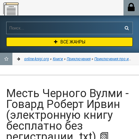
Online-knigi.org
ВСЕ ЖАНРЫ
online-knigi.org
»
Книги
»
Приключения
»
Приключения про индей
ДОБАВИТЬ
В
Месть Черного Вулми -
ЗАКЛАДКИ
Говард Роберт Ирвин
(электронную книгу
бесплатно без
регистрации .txt) 📗