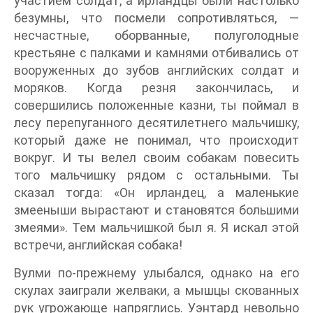
участием солдат, а ирландцы были настолько
безумны, что посмели сопротивляться, —
несчастные, оборванные, полуголодные
крестьяне с палками и камнями отбивались от
вооруженных до зубов английских солдат и
моряков. Когда резня закончилась, и
совершились положенные казни, ты поймал в
лесу перепуганного десятилетнего мальчишку,
который даже не понимал, что происходит
вокруг. И ты велел своим собакам повесить
того мальчишку рядом с остальными. Ты
сказал тогда: «Он ирландец, а маленькие
змееныши вырастают и становятся большими
змеями». Тем мальчишкой был я. Я искал этой
встречи, английская собака!
Вулми по-прежнему улыбался, однако на его
скулах заиграли желваки, а мышцы скованных
рук угрожающе напряглись. Уэнтард невольно