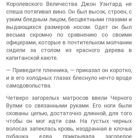
Королевского Величества Джон Уэнтард не
спеша потягивал вино. Он был высок, строен, с
узким бледным лицом, бесцветными глазами и
выдающихся размеров носом. Одет он был
весьма скромно по сравнению со своими
офицерами, которые в почтительном молчании
сидели за столом из красного дерева в
капитанской каюте.
— Приведите пленника, — приказал он коротко,
и в его холодных глазах блеснуло нечто вроде
самодовольства.
Четверо загорелых матросов ввели Черного
Вулми со связанными руками. Его ноги были
скованы цепью, достаточно длинной, для того
чтобы он мог идти сам. На густых черных
волосах запеклась кровь, изодранная в клочья
рубашка едва прикрывала загорелое