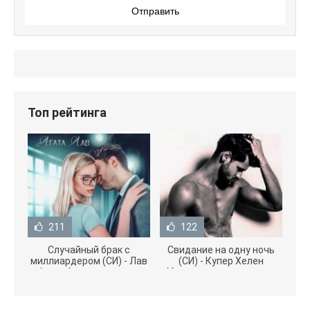
Отправить
Топ рейтинга
211
122
Случайный брак с
Свидание на одну ночь
миллиардером (СИ) - Лав
(СИ) - Купер Хелен
Агата (полная версия
(бесплатные серии книг
книги TXT) 📗
.txt) 📗