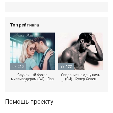
Топ рейтинга
210
122
Случайный брак с
Свидание на одну ночь
миллиардером (СИ) - Лав
(СИ) - Купер Хелен
Агата (полная версия
(бесплатные серии книг
книги TXT) 📗
.txt) 📗
Помощь проекту