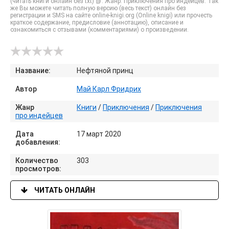
(читать книги онлайн без txt) 📗. Жанр: Приключения про индейцев. Так
же Вы можете читать полную версию (весь текст) онлайн без
регистрации и SMS на сайте online-knigi.org (Online knigi) или прочесть
краткое содержание, предисловие (аннотацию), описание и
ознакомиться с отзывами (комментариями) о произведении.
Название:
Нефтяной принц
Автор
Май Карл Фридрих
Жанр
Книги
/
Приключения
/
Приключения
про индейцев
Дата
17 март 2020
добавления:
Количество
303
просмотров:
ЧИТАТЬ ОНЛАЙН