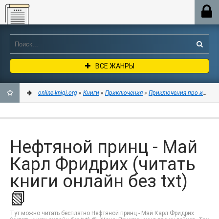
Online-knigi.org
ВСЕ ЖАНРЫ
online-knigi.org
»
Книги
»
Приключения
»
Приключения про индей
ДОБАВИТЬ
В
Нефтяной принц - Май
ЗАКЛАДКИ
Карл Фридрих (читать
книги онлайн без txt)
📗
Тут можно читать бесплатно Нефтяной принц - Май Карл Фридрих