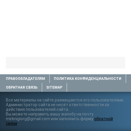
ПРАВООБЛАДАТЕЛЯМ
ПОЛИТИКА КОНФИДЕНЦИАЛЬНОСТИ
ОБРАТНАЯ СВЯЗЬ
SITEMAP
Все материалы на сайте размещаются его пользователями.
Администратор сайта не несёт ответственности за
действия пользователей сайта..
Вы можете направить вашу жалобу на почту
mirknigiorg@gmail.com или заполнить форму
обратной
связи
.