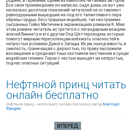
родине, в Германии, одним из наиболее читаемых авторов.
Все свои произведения он написал, сидя дома, но вот уже
несколько десятков поколений читателей не оставляют
равнодушными вышедшие из-под его талантливого пера
образы гордых, бесстрашных индейцев, так неотразимо
сыгранных Гойко Митичем в экранизациях романов К. Мая.
этом романе читатель встретится с легендарным вождем
апачей Виннету и его другом Олд Шеттерхэндем, которые
помогут мирным переселенцам избежать опасностей в
непростых условиях Дикого Запада. Их ум, находчивость и
смелость, граничащая с дерзостью, по праву заслужили
восхищение и среди местных охотников-вестменов и среди
индейских племен. Герои с честью выходят из непростых,
подчас опасных ситуаций.
Нефтяной принц читать
онлайн бесплатно
Нефтяной принц - читать книгу онлайн бесплатно, автор
Май Карл
Фридрих
ВПЕРЕД