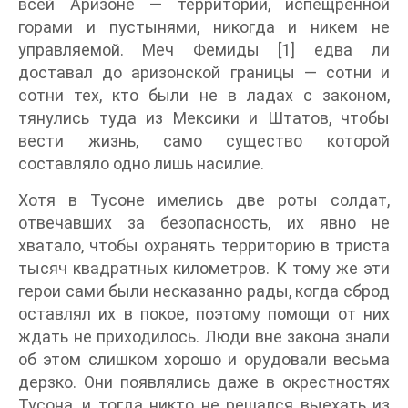
всей Аризоне — территории, испещренной
горами и пустынями, никогда и никем не
управляемой. Меч Фемиды [1] едва ли
доставал до аризонской границы — сотни и
сотни тех, кто были не в ладах с законом,
тянулись туда из Мексики и Штатов, чтобы
вести жизнь, само существо которой
составляло одно лишь насилие.
Хотя в Тусоне имелись две роты солдат,
отвечавших за безопасность, их явно не
хватало, чтобы охранять территорию в триста
тысяч квадратных километров. К тому же эти
герои сами были несказанно рады, когда сброд
оставлял их в покое, поэтому помощи от них
ждать не приходилось. Люди вне закона знали
об этом слишком хорошо и орудовали весьма
дерзко. Они появлялись даже в окрестностях
Тусона, и тогда никто не решался выехать из