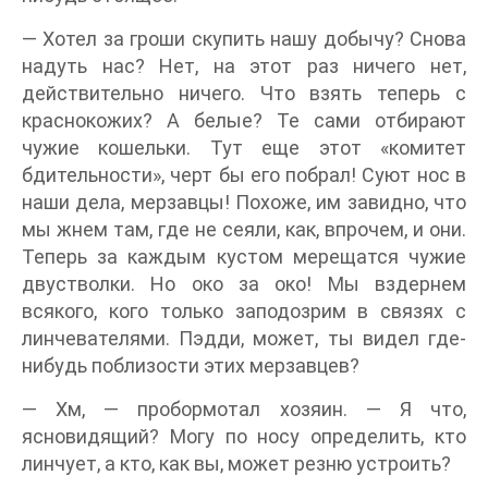
— Хотел за гроши скупить нашу добычу? Снова
надуть нас? Нет, на этот раз ничего нет,
действительно ничего. Что взять теперь с
краснокожих? А белые? Те сами отбирают
чужие кошельки. Тут еще этот «комитет
бдительности», черт бы его побрал! Суют нос в
наши дела, мерзавцы! Похоже, им завидно, что
мы жнем там, где не сеяли, как, впрочем, и они.
Теперь за каждым кустом мерещатся чужие
двустволки. Но око за око! Мы вздернем
всякого, кого только заподозрим в связях с
линчевателями. Пэдди, может, ты видел где-
нибудь поблизости этих мерзавцев?
— Хм, — пробормотал хозяин. — Я что,
ясновидящий? Могу по носу определить, кто
линчует, а кто, как вы, может резню устроить?