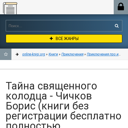
Online-knigi.org
ВСЕ ЖАНРЫ
online-knigi.org
»
Книги
»
Приключения
»
Приключения про индей
ДОБАВИТЬ
В
Тайна священного
ЗАКЛАДКИ
колодца - Чичков
Борис (книги без
регистрации бесплатно
полностью