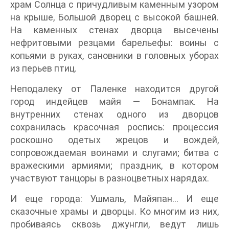
храм Солнца с причудливым каменным узором
на крыше, Большой дворец с высокой башней.
На каменных стенах дворца высечены
нефритовыми резцами барельефы: воины с
копьями в руках, сановники в головных уборах
из перьев птиц.
Неподалеку от Паленке находится другой
город индейцев майя — Бонампак. На
внутренних стенах одного из дворцов
сохранилась красочная роспись: процессия
роскошно одетых жрецов и вождей,
сопровождаемая воинами и слугами; битва с
вражескими армиями; праздник, в котором
участвуют танцоры в разноцветных нарядах.
И еще города: Ушмаль, Майяпан… И еще
сказочные храмы и дворцы. Ко многим из них,
пробиваясь сквозь джунгли, ведут лишь