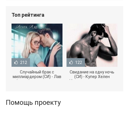
Топ рейтинга
212
122
Случайный брак с
Свидание на одну ночь
миллиардером (СИ) - Лав
(СИ) - Купер Хелен
Агата (полная версия
(бесплатные серии книг
книги TXT) 📗
.txt) 📗
Помощь проекту