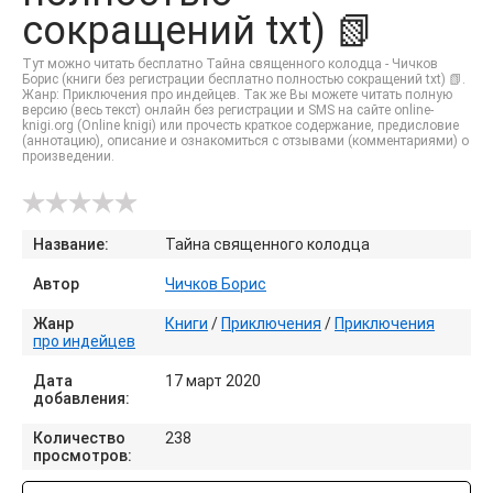
сокращений txt) 📗
Тут можно читать бесплатно Тайна священного колодца - Чичков
Борис (книги без регистрации бесплатно полностью сокращений txt) 📗.
Жанр: Приключения про индейцев. Так же Вы можете читать полную
версию (весь текст) онлайн без регистрации и SMS на сайте online-
knigi.org (Online knigi) или прочесть краткое содержание, предисловие
(аннотацию), описание и ознакомиться с отзывами (комментариями) о
произведении.
Название:
Тайна священного колодца
Автор
Чичков Борис
Жанр
Книги
/
Приключения
/
Приключения
про индейцев
Дата
17 март 2020
добавления:
Количество
238
просмотров: