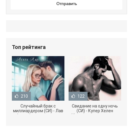
Отправить
Топ рейтинга
210
122
Случайный брак с
Свидание на одну ночь
миллиардером (СИ) - Лав
(СИ) - Купер Хелен
Агата (полная версия
(бесплатные серии книг
книги TXT) 📗
.txt) 📗