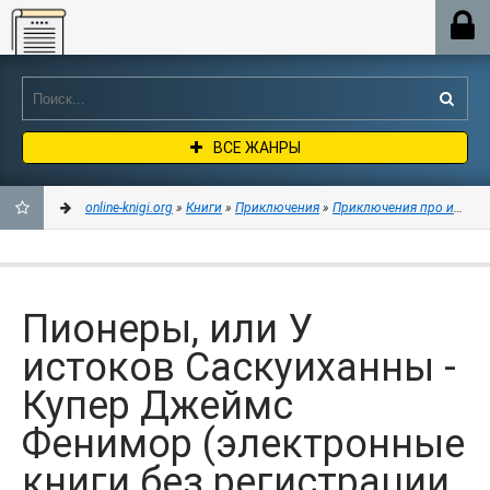
Online-knigi.org
ВСЕ ЖАНРЫ
online-knigi.org
»
Книги
»
Приключения
»
Приключения про индей
ДОБАВИТЬ
В
Пионеры, или У
ЗАКЛАДКИ
истоков Саскуиханны -
Купер Джеймс
Фенимор (электронные
книги без регистрации