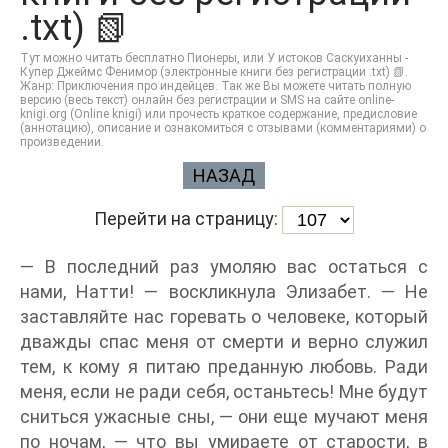
.txt) 📗
Тут можно читать бесплатно Пионеры, или У истоков Саскуиханны -
Купер Джеймс Фенимор (электронные книги без регистрации .txt) 📗.
Жанр: Приключения про индейцев. Так же Вы можете читать полную
версию (весь текст) онлайн без регистрации и SMS на сайте online-
knigi.org (Online knigi) или прочесть краткое содержание, предисловие
(аннотацию), описание и ознакомиться с отзывами (комментариями) о
произведении.
НАЗАД
Перейти на страницу:
— В последний раз умоляю вас остаться с
нами, Натти! — воскликнула Элизабет. — Не
заставляйте нас горевать о человеке, который
дважды спас меня от смерти и верно служил
тем, к кому я питаю преданную любовь. Ради
меня, если не ради себя, останьтесь! Мне будут
сниться ужасные сны, — они еще мучают меня
по ночам, — что вы умираете от старости, в