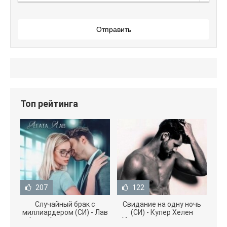
Отправить
Топ рейтинга
207
122
Случайный брак с
Свидание на одну ночь
миллиардером (СИ) - Лав
(СИ) - Купер Хелен
Агата (полная версия
(бесплатные серии книг