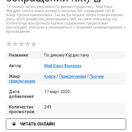
Тут можно читать бесплатно По дикому Курдистану - Май Карл
Фридрих (читать книги онлайн полностью без сокращений .txt) 📗.
Жанр: Прочие приключения. Так же Вы можете читать полную версию
(весь текст) онлайн без регистрации и SMS на сайте online-knigi.org
(Online knigi) или прочесть краткое содержание, предисловие
(аннотацию), описание и ознакомиться с отзывами (комментариями) о
произведении.
Название:
По дикому Курдистану
Автор
Май Карл Фридрих
Жанр
Книги
/
Приключения
/
Прочие
приключения
Дата
17 март 2020
добавления:
Количество
249
просмотров:
ЧИТАТЬ ОНЛАЙН