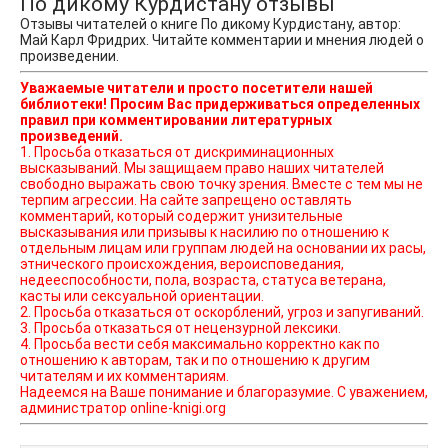
По дикому Курдистану отзывы
Отзывы читателей о книге По дикому Курдистану, автор:
Май Карл Фридрих. Читайте комментарии и мнения людей о
произведении.
Уважаемые читатели и просто посетители нашей
библиотеки! Просим Вас придерживаться определенных
правил при комментировании литературных
произведений.
1. Просьба отказаться от дискриминационных
высказываний. Мы защищаем право наших читателей
свободно выражать свою точку зрения. Вместе с тем мы не
терпим агрессии. На сайте запрещено оставлять
комментарий, который содержит унизительные
высказывания или призывы к насилию по отношению к
отдельным лицам или группам людей на основании их расы,
этнического происхождения, вероисповедания,
недееспособности, пола, возраста, статуса ветерана,
касты или сексуальной ориентации.
2. Просьба отказаться от оскорблений, угроз и запугиваний.
3. Просьба отказаться от нецензурной лексики.
4. Просьба вести себя максимально корректно как по
отношению к авторам, так и по отношению к другим
читателям и их комментариям.
Надеемся на Ваше понимание и благоразумие. С уважением,
администратор online-knigi.org