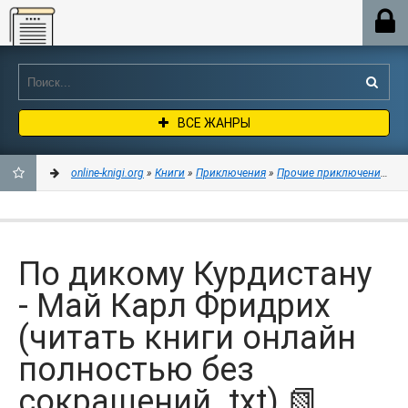
Online-knigi.org
ВСЕ ЖАНРЫ
online-knigi.org
»
Книги
»
Приключения
»
Прочие приключения
» По
ДОБАВИТЬ
В
По дикому Курдистану
ЗАКЛАДКИ
- Май Карл Фридрих
(читать книги онлайн
полностью без
сокращений .txt) 📗