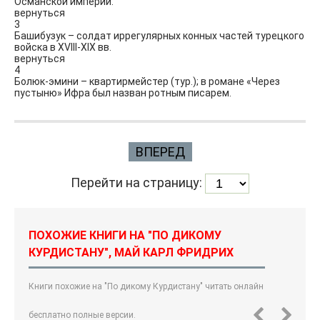
Османской империи.
вернуться
3
Башибузук – солдат иррегулярных конных частей турецкого
войска в XVIII-XIX вв.
вернуться
4
Болюк-эмини – квартирмейстер (тур.); в романе «Через
пустыню» Ифра был назван ротным писарем.
ВПЕРЕД
Перейти на страницу:
ПОХОЖИЕ КНИГИ НА "ПО ДИКОМУ
КУРДИСТАНУ", МАЙ КАРЛ ФРИДРИХ
Книги похожие на "По дикому Курдистану" читать онлайн
бесплатно полные версии.