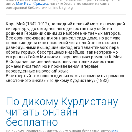
автор
Май Карл Фридрих
, читайте бесплатно онлайн на сайте
электронной библиотеки online-knigi.org
Карл Май (1842-1912), последний великий мистик немецкой
литературы, до сегодняшнего дня остается у себя на
родине в Германии одним из наиболее читаемых авторов.
Все свои произведения он написал сидя дома, но вот уже
несколько десятков поколений читателей не оставляют
равнодушными вышедшие из-под его талантливого пера
образы гордых, бесстрашных индейцев, так неотразимо
сыгранных Гойко Митичем в экранизациях романов К. Мая.
В Собрание сочинений включены не только известные
романы писателя, но и произведения, впервые
переведенные на русский язык.
В четвертый том вошел один из самых знаменитых романов
«восточного цикла» «По дикому Курдистану» (1882).
По дикому Курдистану
читать онлайн
бесплатно
По дикому Курдистану - читать книгу онлайн бесплатно, автор
Май