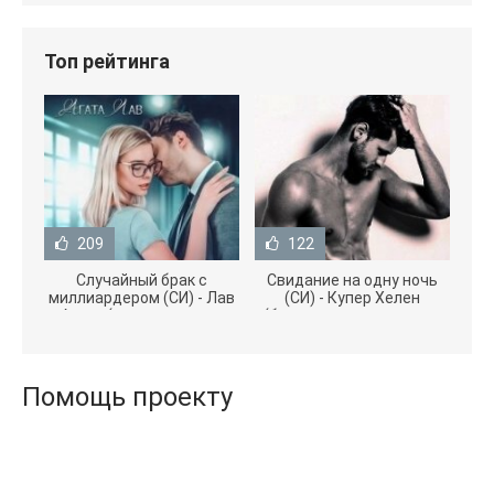
Топ рейтинга
209
122
Случайный брак с
Свидание на одну ночь
миллиардером (СИ) - Лав
(СИ) - Купер Хелен
Агата (полная версия
(бесплатные серии книг
книги TXT) 📗
.txt) 📗
Помощь проекту