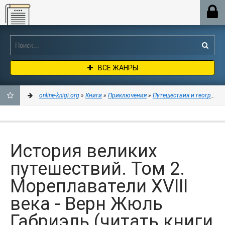
Online-knigi.org
ВСЕ ЖАНРЫ
online-knigi.org
»
Книги
»
Приключения
»
Путешествия и география
ДОБАВИТЬ
В
История великих
ЗАКЛАДКИ
путешествий. Том 2.
Мореплаватели XVIII
века - Верн Жюль
Габриэль (читать книги