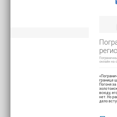
Погра
регис
Пограничный
онлайн на с
«Погранич
границе ш
Погоня за
золотоиск
всюду, ег
нет. Но р
дело всту