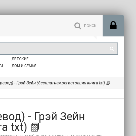
ДЕТСКИЕ
ГИ
ДОМ И СЕМЬЯ
евод) - Грэй Зейн (бесплатная регистрация книга txt) 📗
вод) - Грэй Зейн
 txt) 📗