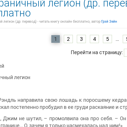
раничный легион (др. пере
платно
 легион (др. перевод) - читать книгу онлайн бесплатно, автор
Грэй Зейн
1
2
3
4
5
...
Перейти на страницу:
ей
ичный легион
Рэндль направила свою лошадь к поросшему кедра
скал постепенно пробудил в ее груди раскаяние и ст
, Джим не шутил, – промолвила она про себя. – Он
 границе… О, зачем я только насмехалась над ним!»