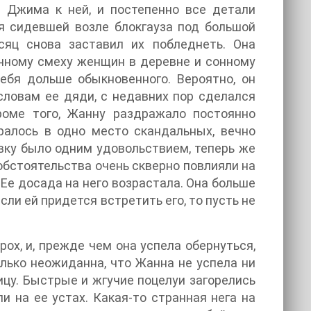
ь Джима к ней, и постепенно все детали
я сидевшей возле блокгауза под большой
сяц снова заставил их побледнеть. Она
нному смеху женщин в деревне и сонному
ебя дольше обыкновенного. Вероятно, он
 словам ее дяди, с недавних пор сделался
роме того, Жанну раздражало постоянно
ралось в одно место скандальных, вечно
вку было одним удовольствием, теперь же
 обстоятельства очень скверно повлияли на
 Ее досада на него возрастала. Она больше
ли ей придется встретить его, то пусть не
ох, и, прежде чем она успела обернуться,
олько неожиданна, что Жанна не успела ни
ицу. Быстрые и жгучие поцелуи загорелись
ли на ее устах. Какая-то странная нега на