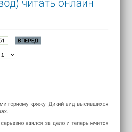
вод) читать онлайн
51
ВПЕРЕД
ми горному кряжу. Дикий вид высившихся
рах.
 серьезно взялся за дело и теперь мчится