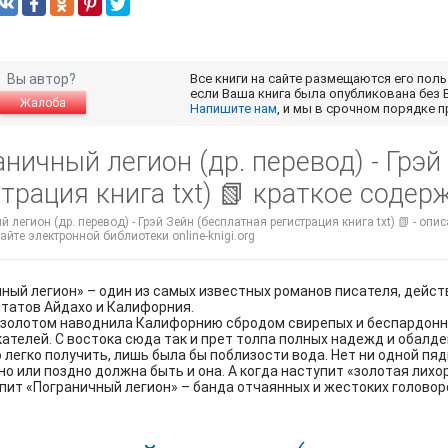
Вы автор?
Все книги на сайте размещаются его пол
если Ваша книга была опубликована без 
Жалоба
Напишите нам
, и мы в срочном порядке 
ничный легион (др. перевод) - Грэй
трация книга txt) 📗 краткое содер
 легион (др. перевод) - Грэй Зейн (бесплатная регистрация книга txt) 📗 - оп
айте электронной библиотеки online-knigi.org
ный легион» – один из самых известных романов писателя, действ
татов Айдахо и Калифорния.
 золотом наводнила Калифорнию сбродом свирепых и беспардонн
ателей. С востока сюда так и прет толпа полных надежд и обалд
о легко получить, лишь была бы поблизости вода. Нет ни одной п
ано или поздно должна быть и она. А когда наступит «золотая лих
пит «Пограничный легион» – банда отчаянных и жестоких головор