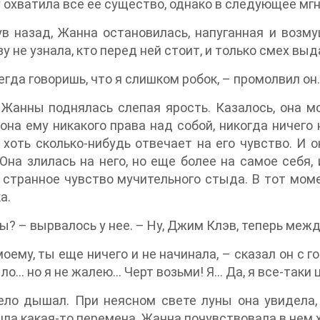
 охватила все ее существо, однако в следующее мгн
в назад, Жанна остановилась, напуганная и возм
зу не узнала, кто перед ней стоит, и только смех вы
егда говоришь, что я слишком робок, – промолвил он
Жанны поднялась слепая ярость. Казалось, она мо
она ему никакого права над собой, никогда ничего 
о хоть сколько-нибудь отвечает на его чувство. И 
Она злилась на него, но еще более на самое себя, 
 странное чувство мучительного стыда. В тот мом
а.
ы? – вырвалось у нее. – Ну, Джим Клэв, теперь межд
моему, ты еще ничего и не начинала, – сказал он с г
ыло… но я не жалею… Черт возьми! Я… Да, я все-таки 
ло дышал. При неясном свете луны она увидела, 
ла какая-то перемена. Жанна почувствовала в нем 