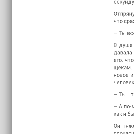
секунду
Отпряну
что сра
– Ты вс
В душе 
давала 
его, чт
щекам. 
новое и
человек
– Ты… т
– А по-
как и б
Он тяже
произош