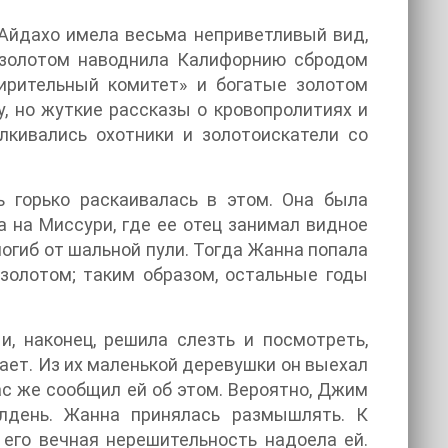
 Айдахо имела весьма неприветливый вид,
а золотом наводнила Калифорнию сбродом
ирительный комитет» и богатые золотом
у, но жуткие рассказы о кровопролитиях и
лкивались охотники и золотоискатели со
 горько раскаивалась в этом. Она была
а на Миссури, где ее отец занимал видное
погиб от шальной пули. Тогда Жанна попала
 золотом; таким образом, остальные годы
, наконец, решила слезть и посмотреть,
ает. Из их маленькой деревушки он выехал
ас же сообщил ей об этом. Вероятно, Джим
олдень. Жанна принялась размышлять. К
его вечная нерешительность надоела ей.