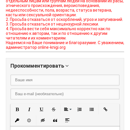
отдельным лицам или группам людей на основании их расы,
этнического происхождения, вероисповедания,
недееспособности, пола, возраста, статуса ветерана,
касты или сексуальной ориентации.
2. Просьба отказаться от оскорблений, угроз и запугиваний.
3. Просьба отказаться от нецензурной лексики.
4. Просьба вести себя максимально корректно как по
отношению к авторам, так и по отношению к другим
читателям и их комментариям.
Надеемся на Ваше понимание и благоразумие. С уважением,
администратор online-knigi.org
Прокомментировать
Полужирный
Курсив
Подчеркнутый
Зачеркнутый
Выравнивание
Нумерованный списо
Маркированный
Вставить
Вставить защищенную ссылку
Вставить смайлик
Вставка скрытого текста
Вставка цитаты
Вставка спойлера