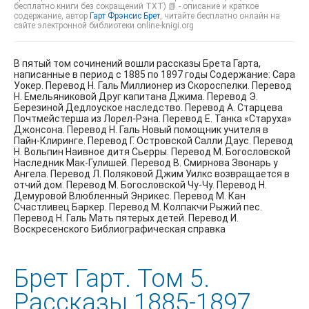
бесплатно книги без сокращений TXT) 📗 - описание и краткое
содержание, автор
Гарт Фрэнсис Брет
, читайте бесплатно онлайн на
сайте электронной библиотеки online-knigi.org
В пятый том сочинений вошли рассказы Брета Гарта,
написанные в период с 1885 по 1897 годы Содержание: Сара
Уокер. Перевод Н. Галь Миллионер из Скороспелки. Перевод
Н. Емельяниковой Друг капитана Джима. Перевод Э.
Березиной Дедлоуское наследство. Перевод А. Старцева
Почтмейстерша из Лорел-Рэна. Перевод Е. Танка «Старуха»
Джонсона. Перевод Н. Галь Новый помощник учителя в
Пайн-Клиринге. Перевод Г. Островской Салли Даус. Перевод
Н. Вольпин Наивное дитя Сьерры. Перевод М. Богословской
Наследник Мак-Гулишей. Перевод В. Смирнова Звонарь у
Ангела. Перевод Л. Поляковой Джим Уилкс возвращается в
отчий дом. Перевод М. Богословской Чу-Чу. Перевод Н.
Демуровой Влюбленный Энрикес. Перевод М. Кан
Счастливец Баркер. Перевод М. Колпакчи Рыжий пес.
Перевод Н. Галь Мать пятерых детей. Перевод И.
Воскресенского Библиографическая справка
Брет Гарт. Том 5.
Рассказы 1885-1897