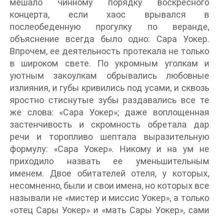
мешало чинному порядку воскресного
концерта, если хаос врывался в
послеобеденную прогулку по веранде,
объяснение всегда было одно: Сара Уокер.
Впрочем, ее деятельность протекала не только
в широком свете. По укромным уголкам и
уютным закоулкам обрывались любовные
излияния, и губы кривились под усами, и сквозь
яростно стиснутые зубы раздавались все те
же слова: «Сара Уокер»; даже воплощенная
застенчивость и скромность обретала дар
речи и торопливо шептала выразительную
формулу: «Сара Уокер». Никому и на ум не
приходило назвать ее уменьшительным
именем. Двое обитателей отеля, у которых,
несомненно, были и свои имена, но которых все
называли не «мистер и миссис Уокер», а только
«отец Сары Уокер» и «мать Сары Уокер», сами