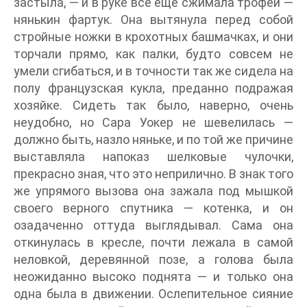
застыла, — и в руке все еще сжимала трофей —
нянькин фартук. Она вытянула перед собой
стройные ножки в крохотных башмачках, и они
торчали прямо, как палки, будто совсем не
умели сгибаться, и в точности так же сидела на
полу французская кукла, преданно подражая
хозяйке. Сидеть так было, наверно, очень
неудобно, но Сара Уокер не шевелилась —
должно быть, назло няньке, и по той же причине
выставляла напоказ шелковые чулочки,
прекрасно зная, что это неприлично. В знак того
же упрямого вызова она зажала под мышкой
своего верного спутника — котенка, и он
озадаченно оттуда выглядывал. Сама она
откинулась в кресле, почти лежала в самой
неловкой, деревянной позе, а голова была
неожиданно высоко поднята — и только она
одна была в движении. Ослепительное сияние