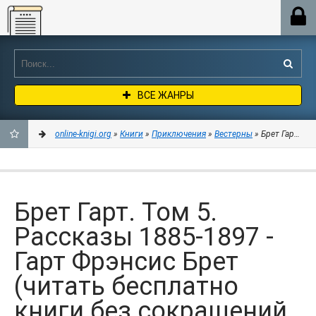
Online-knigi.org
ВСЕ ЖАНРЫ
online-knigi.org
»
Книги
»
Приключения
»
Вестерны
» Брет Гарт. То
ДОБАВИТЬ
В
Брет Гарт. Том 5.
ЗАКЛАДКИ
Рассказы 1885-1897 -
Гарт Фрэнсис Брет
(читать бесплатно
книги без сокращений