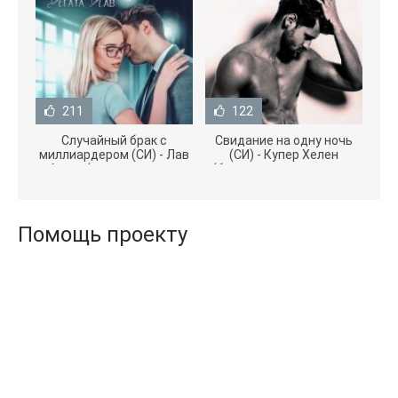
211
122
Случайный брак с
Свидание на одну ночь
миллиардером (СИ) - Лав
(СИ) - Купер Хелен
Агата (полная версия
(бесплатные серии книг
книги TXT) 📗
.txt) 📗
Помощь проекту