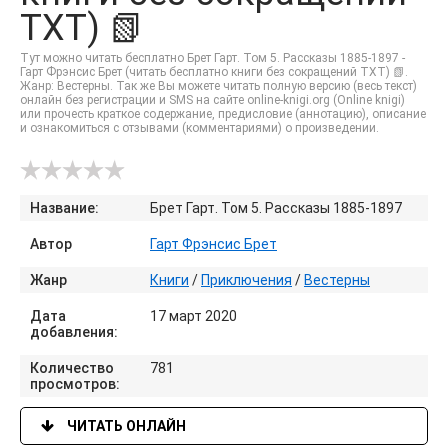
TXT) 📗
Тут можно читать бесплатно Брет Гарт. Том 5. Рассказы 1885-1897 -
Гарт Фрэнсис Брет (читать бесплатно книги без сокращений TXT) 📗.
Жанр: Вестерны. Так же Вы можете читать полную версию (весь текст)
онлайн без регистрации и SMS на сайте online-knigi.org (Online knigi)
или прочесть краткое содержание, предисловие (аннотацию), описание
и ознакомиться с отзывами (комментариями) о произведении.
Название:
Брет Гарт. Том 5. Рассказы 1885-1897
Автор
Гарт Фрэнсис Брет
Жанр
Книги
/
Приключения
/
Вестерны
Дата
17 март 2020
добавления:
Количество
781
просмотров:
ЧИТАТЬ ОНЛАЙН