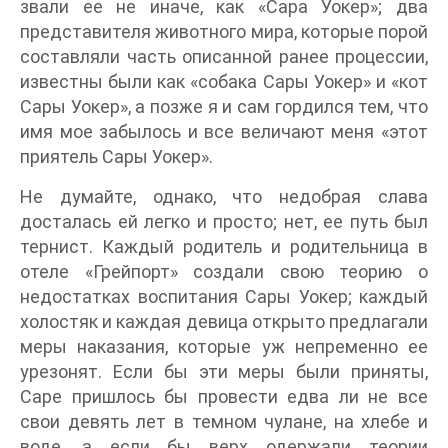
звали ее не иначе, как «Сара Уокер»; два
представителя животного мира, которые порой
составляли часть описанной ранее процессии,
известны были как «собака Сары Уокер» и «кот
Сары Уокер», а позже я и сам гордился тем, что
имя мое забылось и все величают меня «этот
приятель Сары Уокер».
Не думайте, однако, что недобрая слава
досталась ей легко и просто; нет, ее путь был
тернист. Каждый родитель и родительница в
отеле «Грейпорт» создали свою теорию о
недостатках воспитания Сары Уокер; каждый
холостяк и каждая девица открыто предлагали
меры наказания, которые уж непременно ее
урезонят. Если бы эти меры были приняты,
Саре пришлось бы провести едва ли не все
свои девять лет в темном чулане, на хлебе и
воде, а если бы верх одержали теории