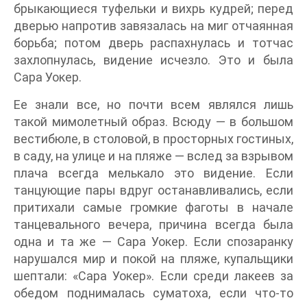
брыкающиеся туфельки и вихрь кудрей; перед
дверью напротив завязалась на миг отчаянная
борьба; потом дверь распахнулась и тотчас
захлопнулась, видение исчезло. Это и была
Сара Уокер.
Ее знали все, но почти всем являлся лишь
такой мимолетный образ. Всюду — в большом
вестибюле, в столовой, в просторных гостиных,
в саду, на улице и на пляже — вслед за взрывом
плача всегда мелькало это видение. Если
танцующие пары вдруг останавливались, если
притихали самые громкие фаготы в начале
танцевального вечера, причина всегда была
одна и та же — Сара Уокер. Если спозаранку
нарушался мир и покой на пляже, купальщики
шептали: «Сара Уокер». Если среди лакеев за
обедом поднималась суматоха, если что-то