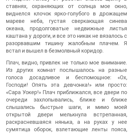
ставнях, охраняющих от солнца мое окно,
виднелся клочок ярко-голубого в дрожащем
мареве неба, густая сверкающая синева
океана, продолговатые недвижные листья
каштана у дороги, и все это никак не вязалось с
разорвавшим тишину жалобным плачем. Я
встал и вышел в безмолвный коридор.
Плач, видно, привлек не только мое внимание.
Из других комнат послышалось на разные
голоса досадливое и беспомощное: «Ох,
Господи! Опять эта девчонка!» или просто:
«Сара Уокер!» Плач приближался, все двери по
очереди захлопывались, ближе и ближе
слышались быстрые шаги, и мимо моей
открытой двери мелькнула встрепанная,
раскрасневшаяся нянька, а на руках у нее
сумятица оборок, взлетающие ленты пояса,