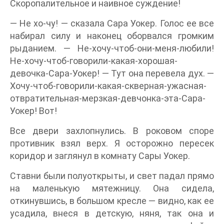
Скоропалительное и наивное суждение!
— Не хо-чу! — сказала Сара Уокер. Голос ее все
набирал силу и наконец оборвался громким
рыданием. — Не-хочу-чтоб-они-меня-любили!
Не-хочу-чтоб-говорили-какая-хорошая-
девочка-Сара-Уокер! — Тут она перевела дух. —
Хочу-чтоб-говорили-какая-скверная-ужасная-
отвратительная-мерзкая-девчонка-эта-Сара-
Уокер! Вот!
Все двери захлопнулись. В роковом споре
противник взял верх. Я осторожно пересек
коридор и заглянул в комнату Сары Уокер.
Ставни были полуоткрыты, и свет падал прямо
на маленькую мятежницу. Она сидела,
откинувшись, в большом кресле — видно, как ее
усадила, внеся в детскую, няня, так она и