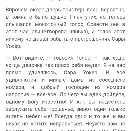
Впрочем, скоро дверь приоткрылась: вероятно,
в комнате было душно. Плач утих, но теперь
слышался монотонный голос Совести (ее в
этот час олицетворяла нянька), и голос этот
никому не давал забыть о прегрешениях Сары
Уокер.
— Вот видите, — говорил Голос, — как худо,
когда девочка так плохо себя ведет. Я на вас
прямо удивляюсь, Сара Уокер. И все
удивляются: и милые дамы из соседнего
номера, и добрый господин из номера
напротив — все-все! До чего вы эдак дойдете,
одному Богу известно! И как вы надеетесь
заслужить себе прощенье, знают одни только
ангелы небесные! Всегда одно и то же, и вы
никак не хотите исправиться. Неужто вам не
хочется, чтоб все стало по-другому, Сара