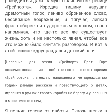
разбудил бы даже самую отчаянную ветреницу
«Грейпорта». Изредка тишину нарушит
дремотный голос, лениво оброненное слово,
бессвязное возражение, и тягучая, липкая
фраза оборвется судорожным вздохом, точно
напоминая, что где-то все же существует
жизнь, хоть и не настолько явная, чтобы все
это можно было считать разговором. И вот в
этой тишине вдруг раздался детский плач.
[Название для отеля «Грейпорт» Брет Гарт
позаимствовал из собственного стихотворения
«Грейпортская легенда», написанного четырнадцатью
годами раньше рассказа и повествующего о детях,
игравших в руинах старого корабля на берегу и унесённых
в море вместе с ним.]
Я поднял голову от работы. Сквозь щелку в