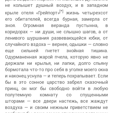
не колышет душный воздух, и в западном
[*]
крыле отеля «Грейпорт»
жизнь четырехсот
его обитателей, всегда бурная, замерла от
зноя. Огромная веранда пустынна, в
коридорах — ни души, не слышно шагов, а от
ленивого шуршания развевающейся юбки, от
случайного вздоха — вернее, одышки — словно
еще сильней гнетет знойная тишина.
Одурманенная жарой пчела, которую явно не
держали ни крылья, ни лапки, долго спьяну
бормотала что-то про себя в уголке моего окна
и наконец уснула — и теперь похрапывает. Если
бы в это сонное царство забрел сказочный
принц, он мог бы свободно войти в любую
полутемную комнату со спущенными
шторами — все двери настежь, все жаждут
воздуха — и своим нежным приветствием не