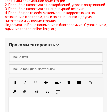
касты или сексуальной ориентации.
2. Просьба отказаться от оскорблений, угроз и запугиваний.
3. Просьба отказаться от нецензурной лексики.
4. Просьба вести себя максимально корректно как по
отношению к авторам, так и по отношению к другим
читателям и их комментариям.
Надеемся на Ваше понимание и благоразумие. С уважением,
администратор online-knigi.org
Прокомментировать
Полужирный
Курсив
Подчеркнутый
Зачеркнутый
Выравнивание
Нумерованный списо
Маркированный
Вставить
Вставить защищенную ссылку
Вставить смайлик
Вставка скрытого текста
Вставка цитаты
Вставка спойлера