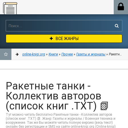
Online-knigi.org
ВСЕ ЖАНРЫ
online-knigi.org
»
Книги
»
Прочее
»
Газеты и журналы
» Ракетные та
ДОБАВИТЬ
В
Ракетные танки -
ЗАКЛАДКИ
Коллектив авторов
(список книг .TXT) 📗
Тут можно читать бесплатно Ракетные танки - Коллектив авторов
(список книг .TXT) 📗. Жанр: Газеты и журналы / Военная техника и
вооружение. Так же Вы можете читать полную версию (весь текст)
онлайн без регистрации и SMS на сайте online-knigi.org (Online knigi)