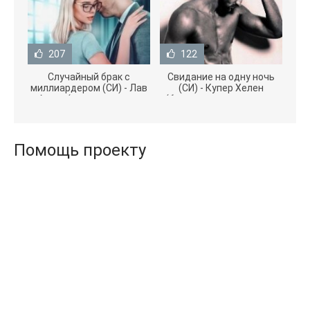
207
122
Случайный брак с
Свидание на одну ночь
миллиардером (СИ) - Лав
(СИ) - Купер Хелен
Агата (полная версия
(бесплатные серии книг
книги TXT) 📗
.txt) 📗
Помощь проекту