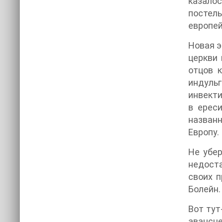
казалос
постел
европей
Новая э
церкви 
отцов к
индульг
инвекти
в ерес
назван
Европу.
Не убер
недоста
своих п
Болейн.
Вот тут
авансце