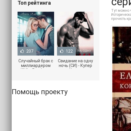
сери
Топ рейтинга
Тут можно ч
Историческа
прочесть к
207
122
Случайный брак с
Свидание на одну
миллиардером
ночь (СИ) - Купер
(СИ) - Лав Агата
Хелен
(полная версия
(бесплатные
книги TXT) 📗
серии книг .txt) 📗
Помощь проекту