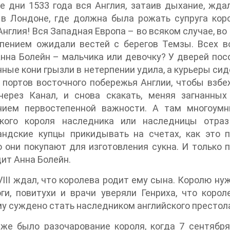
е дни 1533 года вся Англия, затаив дыхание, жда
в Лондоне, где должна была рожать супруга коро
Англия! Вся Западная Европа – во всяком случае, во
рпением ожидали вестей с берегов Темзы. Всех в
нна Болейн – мальчика или девочку? У дверей пос
ные кони грызли в нетерпении удила, а курьеры сид
 портов восточного побережья Англии, чтобы взбе
через Канал, и снова скакать, меняя загнанных
нием первостепенной важности. А там многоумн
ского короля наследника или наследницы отрази
андские купцы прикидывать на счетах, как это 
 они покупают для изготовления сукна. И только 
дит Анна Болейн.
VIII ждал, что королева родит ему сына. Королю н
ги, повитухи и врачи уверяли Генриха, что коро
у суждено стать наследником английского престол
же было разочарование короля, когда 7 сентября