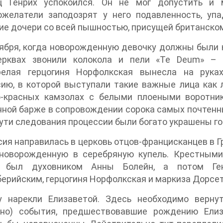
ц Генрих успокоился. Он не мог допустить и 
ожелатели заподозрят у него подавленность, уп
е дочери со всей пышностью, присущей британском
ября, когда новорожденную девочку должны были 
ерквах звонили колокола и пели «Те Deum» – 
релая герцогиня Норфолкская вынесла на рука
ию, в которой выступали такие важные лица как 
о-красных камзолах с белыми плоеными воротни
ной барже в сопровождении сорока самых почтенн
ути следования процессии были богато украшены го
ия направилась в церковь отцов-францисканцев в Г
 новорожденную в серебряную купель. Крестным
 был духовником Анны Болейн, а потом Генр
ерийским, герцогиня Норфолкская и маркиза Дорсет
у нарекли Елизаветой. Здесь необходимо верну
рно) события, предшествовавшие рождению Елиз