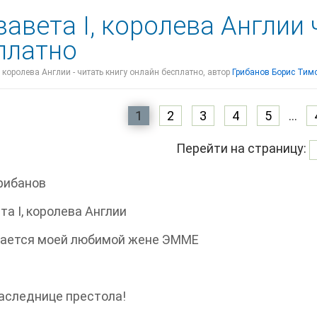
завета I, королева Англии
платно
, королева Англии - читать книгу онлайн бесплатно, автор
Грибанов Борис Тим
1
2
3
4
5
...
Перейти на страницу:
рибанов
та I, королева Англии
ается моей любимой жене ЭММЕ
аследнице престола!