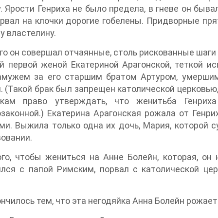
. Ярости Генриха не было предела, в гневе он быва
 рвал на клочки дорогие гобелены. Придворные прят
у властелину.
го он совершал отчаянные, столь рискованные шаги 
й первой женой Екатериной Арагонской, теткой ис
амужем за его старшим братом Артуром, умершим
. (Такой брак был запрещен католической церковью, 
икам право утверждать, что женитьба Генрих
законной.) Екатерина Арагонская рожала от Генри
и. Выжила только одна их дочь, Мария, которой 
овании.
го, чтобы жениться на Анне Болейн, которая, он 
лся с папой Римским, порвал с католической цер
ончилось тем, что эта негодяйка Анна Болейн рожает