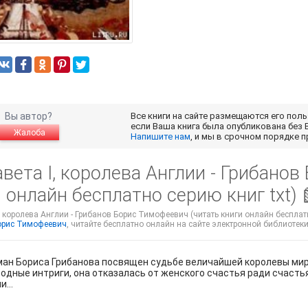
Вы автор?
Все книги на сайте размещаются его пол
если Ваша книга была опубликована без 
Жалоба
Напишите нам
, и мы в срочном порядке 
вета I, королева Англии - Грибано
 онлайн бесплатно серию книг txt)
, королева Англии - Грибанов Борис Тимофеевич (читать книги онлайн бесплатно
орис Тимофеевич
, читайте бесплатно онлайн на сайте электронной библиотеки o
ан Бориса Грибанова посвящен судьбе величайшей королевы мира 
дные интриги, она отказалась от женского счастья ради счастья
ли…