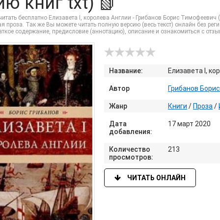
ю книг txt) 📗
итать бесплатно Елизавета I, королева Англии - Грибанов Борис Тимофеевич (ч
я проза. Так же Вы можете читать полную версию (весь текст) онлайн без регистр
раткое содержание, предисловие (аннотацию), описание и ознакомиться с отз
Название:
Елизавета I, ко
Автор
Грибанов Бори
Жанр
Книги
/
Проза
/
Дата
17 март 2020
добавления:
Количество
213
просмотров:
ЧИТАТЬ ОНЛАЙН