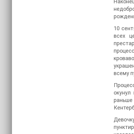
Наконе
недобр
рождени
10 сент
всех ц
преста
процесс
кровав
украшен
всему п
Процесс
окунул
раньше
Кентерб
Девочк
пункти