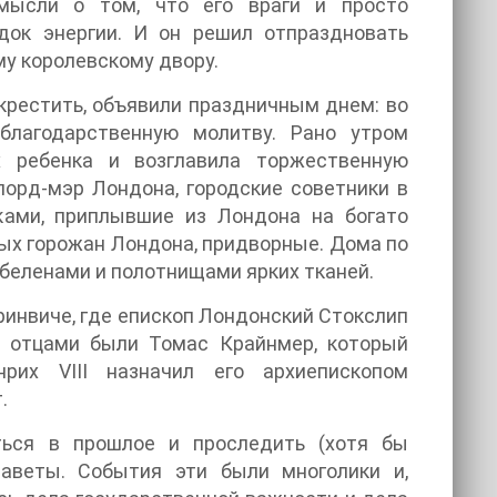
мысли о том, что его враги и просто
адок энергии. И он решил отпраздновать
у королевскому двору.
крестить, объявили праздничным днем: во
благодарственную молитву. Рано утром
х ребенка и возглавила торжественную
лорд-мэр Лондона, городские советники в
ками, приплывшие из Лондона на богато
ых горожан Лондона, придворные. Дома по
беленами и полотнищами ярких тканей.
ринвиче, где епископ Лондонский Стокслип
и отцами были Томас Крайнмер, который
их VIII назначил его архиепископом
.
ться в прошлое и проследить (хотя бы
аветы. События эти были многолики и,