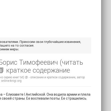
ьзователями. Приносим свои глубочайшие извинения,
Вашего на то согласия.
примем меры.
в Борис Тимофеевич (читать
 📗 краткое содержание
 серию книг txt) 📗 - описание и краткое содержание, автор
nline-knigi.org
– Елизавете I Английской. Она водила армии и плела
 своей страны. Ее воспевали поэты. Ее страшились.