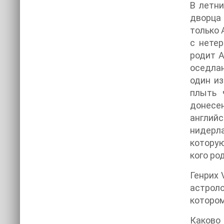
В летни
дворца 
только 
с нете
родит А
оседлан
один из
плыть 
донесе
англий
нидерл
которую
кого ро
Генрих 
астроло
котором
Каково 