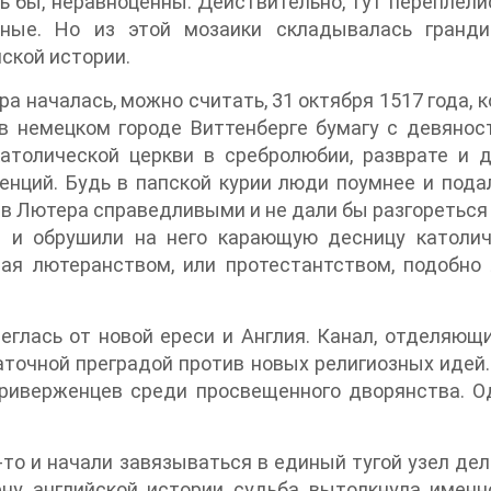
ь бы, неравноценны. Действительно, тут переплел
ьные. Но из этой мозаики складывалась гранди
ской истории.
ра началась, можно считать, 31 октября 1517 года,
в немецком городе Виттенберге бумагу с девянос
атолической церкви в сребролюбии, разврате и д
енций. Будь в папской курии люди поумнее и пода
в Лютера справедливыми и не дали бы разгореться
и и обрушили на него карающую десницу католиче
ная лютеранством, или протестантством, подобн
еглась от новой ереси и Англия. Канал, отделяющ
точной преградой против новых религиозных идей.
риверженцев среди просвещенного дворянства. Од
-то и начали завязываться в единый тугой узел де
ну английской истории судьба вытолкнула именно