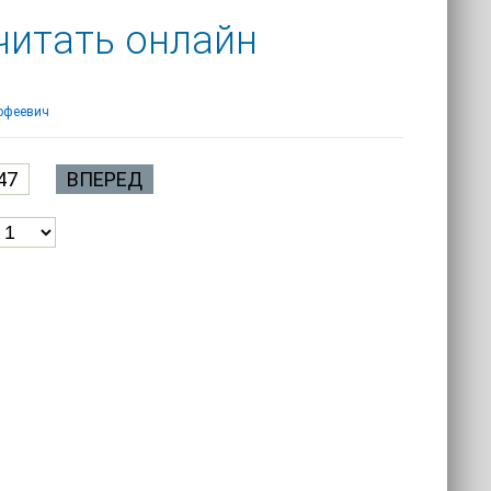
 читать онлайн
офеевич
47
ВПЕРЕД