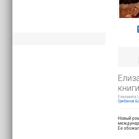
Елиза
книги
Елизавета I
Грибанов Б
Новый ром
междунаро
Ее обожа