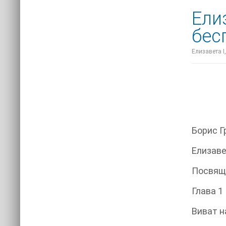
Ели
бес
Елизавета I
Борис Г
Елизаве
Посвящ
Глава 1
Виват н