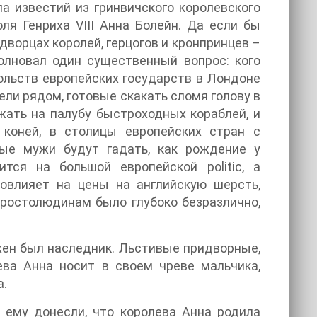
ла известий из гринвичского королевского
ля Генриха VIII Анна Болейн. Да если бы
 дворцах королей, герцогов и кронпринцев –
олновал один существенный вопрос: кого
ольств европейских государств в Лондоне
ели рядом, готовые скакать сломя голову в
жать на палубу быстроходных кораблей, и
 коней, в столицы европейских стран с
ые мужи будут гадать, как рождение у
тся на большой европейской politic, а
повлияет на цены на английскую шерсть,
простолюдинам было глубоко безразлично,
ужен был наследник. Льстивые придворные,
лева Анна носит в своем чреве мальчика,
а.
 ему донесли, что королева Анна родила