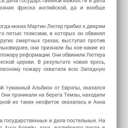
ись дела государственной важности и дела
озная фреска английской, да и вообще
 когда монах Мартин Лютер прибил к дверям
то пятью тезисами, в которых он обвинял
ругих смертных грехах, выступал против
льновиднее, они признали бы кое-какие из
 пожару реформации. Они обвинили Лютера
ской церкви. В результате новая ересь,
о лесному пожару охватила всю Западную
ий туманный Альбион от Европы, оказался
 Они проникали на берега Темзы, находили
ной из таких неофиток оказалась и Анна
ла государственные и дела постельные. На
 Анну Болейн, дочь английского посла в