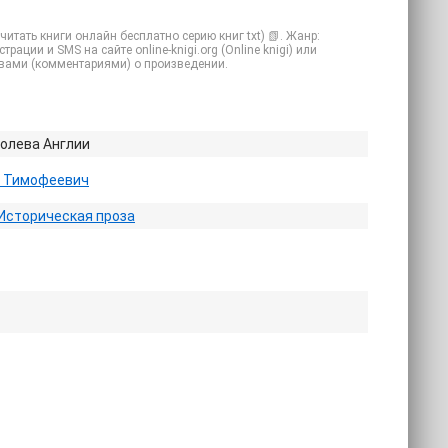
итать книги онлайн бесплатно серию книг txt) 📗. Жанр:
ации и SMS на сайте online-knigi.org (Online knigi) или
ывами (комментариями) о произведении.
ролева Англии
с Тимофеевич
Историческая проза