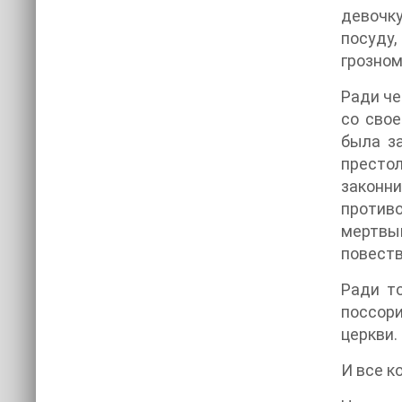
девочку
посуду,
грозном
Ради че
со свое
была з
престол
законн
противо
мертвым
повеств
Ради то
поссори
церкви.
И все к