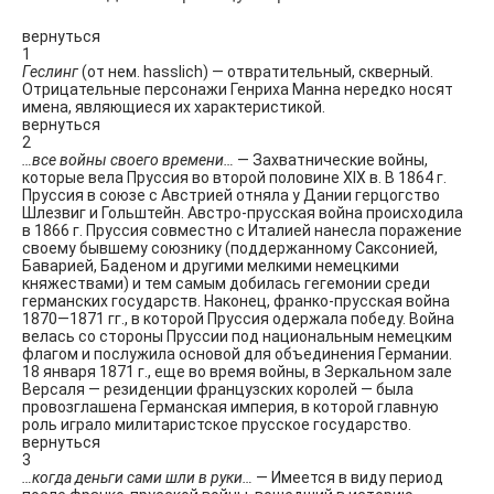
вернуться
1
Геслинг
(от нем. hasslich) — отвратительный, скверный.
Отрицательные персонажи Генриха Манна нередко носят
имена, являющиеся их характеристикой.
вернуться
2
…все войны своего времени…
— Захватнические войны,
которые вела Пруссия во второй половине XIX в. В 1864 г.
Пруссия в союзе с Австрией отняла у Дании герцогство
Шлезвиг и Гольштейн. Австро-прусская война происходила
в 1866 г. Пруссия совместно с Италией нанесла поражение
своему бывшему союзнику (поддержанному Саксонией,
Баварией, Баденом и другими мелкими немецкими
княжествами) и тем самым добилась гегемонии среди
германских государств. Наконец, франко-прусская война
1870—1871 гг., в которой Пруссия одержала победу. Война
велась со стороны Пруссии под национальным немецким
флагом и послужила основой для объединения Германии.
18 января 1871 г., еще во время войны, в Зеркальном зале
Версаля — резиденции французских королей — была
провозглашена Германская империя, в которой главную
роль играло милитаристское прусское государство.
вернуться
3
…когда деньги сами шли в руки…
— Имеется в виду период