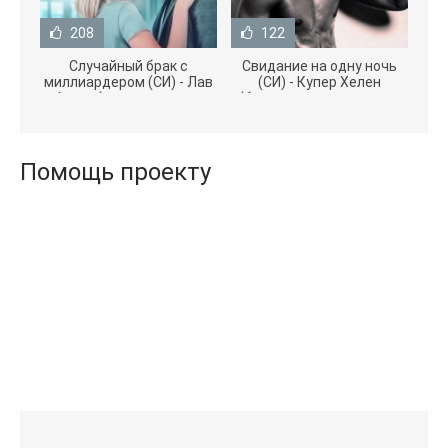
208
122
Случайный брак с
Свидание на одну ночь
миллиардером (СИ) - Лав
(СИ) - Купер Хелен
Агата (полная версия
(бесплатные серии книг
книги TXT) 📗
.txt) 📗
Помощь проекту