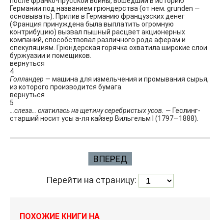
после франко-прусской войны, вошедший в историю
Германии под названием грюндерства (от нем. grunden —
основывать). Прилив в Германию французских денег
(Франция принуждена была выплатить огромную
контрибуцию) вызвал пышный расцвет акционерных
компаний, способствовал различного рода аферам и
спекуляциям. Грюндерская горячка охватила широкие слои
буржуазии и помещиков.
вернуться
4
Голландер
— машина для измельчения и промывания сырья,
из которого производится бумага.
вернуться
5
…слеза… скатилась на щетину серебристых усов.
— Геслинг-
старший носит усы а-ля кайзер Вильгельм I (1797—1888).
ВПЕРЕД
Перейти на страницу:
ПОХОЖИЕ КНИГИ НА