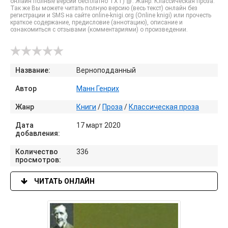
онлайн полные версии бесплатно TXT) 📗. Жанр: Классическая проза.
Так же Вы можете читать полную версию (весь текст) онлайн без
регистрации и SMS на сайте online-knigi.org (Online knigi) или прочесть
краткое содержание, предисловие (аннотацию), описание и
ознакомиться с отзывами (комментариями) о произведении.
Название:
Верноподданный
Автор
Манн Генрих
Жанр
Книги
/
Проза
/
Классическая проза
Дата
17 март 2020
добавления:
Количество
336
просмотров:
ЧИТАТЬ ОНЛАЙН