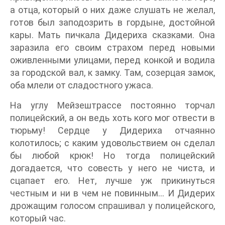
а отца, который о них даже слушать не желал,
готов был заподозрить в гордыне, достойной
кары. Мать пичкала Дидериха сказками. Она
заразила его своим страхом перед новыми
оживленными улицами, перед конкой и водила
за городской вал, к замку. Там, созерцая замок,
оба млели от сладостного ужаса.
На углу Мейзештрассе постоянно торчал
полицейский, а он ведь хоть кого мог отвести в
тюрьму! Сердце у Дидериха отчаянно
колотилось; с каким удовольствием он сделал
бы любой крюк! Но тогда полицейский
догадается, что совесть у него не чиста, и
сцапает его. Нет, лучше уж прикинуться
честным и ни в чем не повинным… И Дидерих
дрожащим голосом спрашивал у полицейского,
который час.