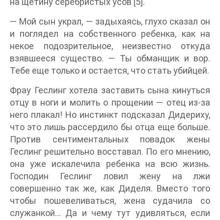
на щетину серебристых усов [5].
— Мой сын украл, — задыхаясь, глухо сказал он
и поглядел на собственного ребенка, как на
некое подозрительное, неизвестно откуда
взявшееся существо. — Ты обманщик и вор.
Тебе еще только и остается, что стать убийцей.
Фрау Геслинг хотела заставить сына кинуться
отцу в ноги и молить о прощении — отец из-за
него плакал! Но инстинкт подсказал Дидериху,
что это лишь рассердило бы отца еще больше.
Против сентиментальных повадок жены
Геслинг решительно восставал. По его мнению,
она уже искалечила ребенка на всю жизнь.
Господин Геслинг ловил жену на лжи
совершенно так же, как Диделя. Вместо того
чтобы пошевеливаться, жена судачила со
служанкой… Да и чему тут удивляться, если