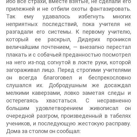
ибо все страхи, вместе взятые, не сделали его
прилежней и не отбили охоты фантазировать.
Так ему удавалось избегнуть многих
неприятных последствий, пока учителя не
разгадали его системы. К первому учителю,
который ее раскрыл, Дидерих проникся
величайшим почтением, — внезапно перестал
плакать и с собачьей преданностью посмотрел
на него из-под согнутой в локте руки, которой
загораживал лицо. Перед строгими учителями
он всегда благоговел и беспрекословно
слушался их. Добродушным же досаждал
мелкими каверзами, ловко заметая следы и
остерегаясь хвастаться. С несравненно
большим удовлетворением живописал он
очередной разгром, произведенный в табелях
учеников, и последующую жестокую расправу.
Дома за столом он сообщал: