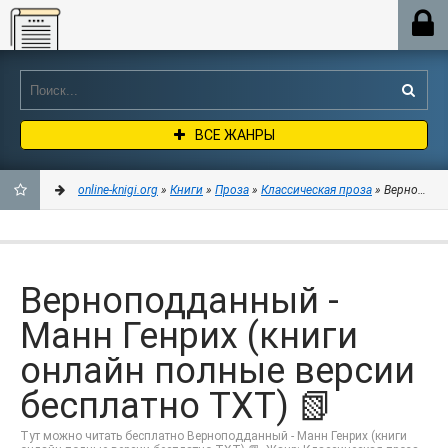
Online-knigi.org
ВСЕ ЖАНРЫ
online-knigi.org
»
Книги
»
Проза
»
Классическая проза
» Верноподда
ДОБАВИТЬ
В
Верноподданный -
ЗАКЛАДКИ
Манн Генрих (книги
онлайн полные версии
бесплатно TXT) 📗
Тут можно читать бесплатно Верноподданный - Манн Генрих (книги