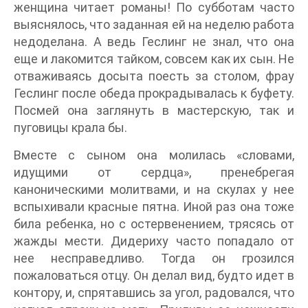
женщина читает романы! По субботам часто
выяснялось, что заданная ей на неделю работа
недоделана. А ведь Геслинг не знал, что она
еще и лакомится тайком, совсем как их сын. Не
отваживаясь досыта поесть за столом, фрау
Геслинг после обеда прокрадывалась к буфету.
Посмей она заглянуть в мастерскую, так и
пуговицы крала бы.
Вместе с сыном она молилась «словами,
идущими от сердца», пренебрегая
каноническими молитвами, и на скулах у нее
вспыхивали красные пятна. Иной раз она тоже
била ребенка, но с остервенением, трясясь от
жажды мести. Дидериху часто попадало от
нее несправедливо. Тогда он грозился
пожаловаться отцу. Он делал вид, будто идет в
контору, и, спрятавшись за угол, радовался, что