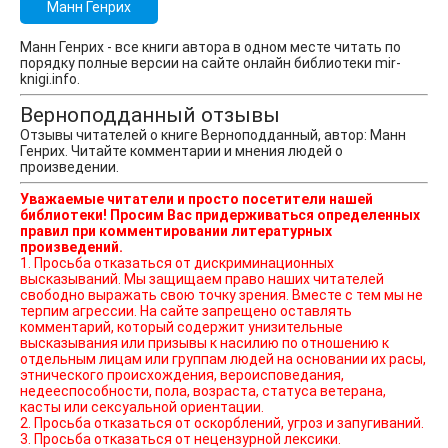
Манн Генрих
Манн Генрих - все книги автора в одном месте читать по
порядку полные версии на сайте онлайн библиотеки mir-
knigi.info.
Верноподданный отзывы
Отзывы читателей о книге Верноподданный, автор: Манн
Генрих. Читайте комментарии и мнения людей о
произведении.
Уважаемые читатели и просто посетители нашей
библиотеки! Просим Вас придерживаться определенных
правил при комментировании литературных
произведений.
1. Просьба отказаться от дискриминационных
высказываний. Мы защищаем право наших читателей
свободно выражать свою точку зрения. Вместе с тем мы не
терпим агрессии. На сайте запрещено оставлять
комментарий, который содержит унизительные
высказывания или призывы к насилию по отношению к
отдельным лицам или группам людей на основании их расы,
этнического происхождения, вероисповедания,
недееспособности, пола, возраста, статуса ветерана,
касты или сексуальной ориентации.
2. Просьба отказаться от оскорблений, угроз и запугиваний.
3. Просьба отказаться от нецензурной лексики.