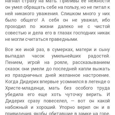
нагнал страху на мать. Приливы ее нежности
он умел обращать себе на пользу, но не питал к
ней никакого уважения. Слишком много у них
было общего! А себя он не уважал, ибо
проходил по жизни далеко не с чистой
совестью и дела его в глазах господних никак
не могли считаться праведными.
Все же иной раз, в сумерках, матери и сыну
выпадал часок умильнейших радостей.
Пением, игрой на рояле, рассказыванием
сказок они умели до последней капли выжать
из праздничных дней желанное настроение.
Когда Дидерих впервые усомнился в легенде о
Христе-младенце, мать без особого труда
убедила его еще хоть чуточку верить. И
Дидерих сразу повеселел, — вот он какой
набожный и хороший. Упорно верил он и в
привидения, якобы обитавшие в замке на горе,