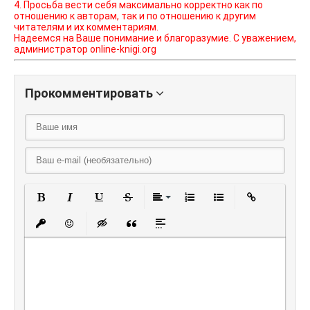
4. Просьба вести себя максимально корректно как по
отношению к авторам, так и по отношению к другим
читателям и их комментариям.
Надеемся на Ваше понимание и благоразумие. С уважением,
администратор online-knigi.org
Прокомментировать
Полужирный
Курсив
Подчеркнутый
Зачеркнутый
Выравнивание
Нумерованный списо
Маркированный
Вставить
Вставить защищенную ссылку
Вставить смайлик
Вставка скрытого текста
Вставка цитаты
Вставка спойлера