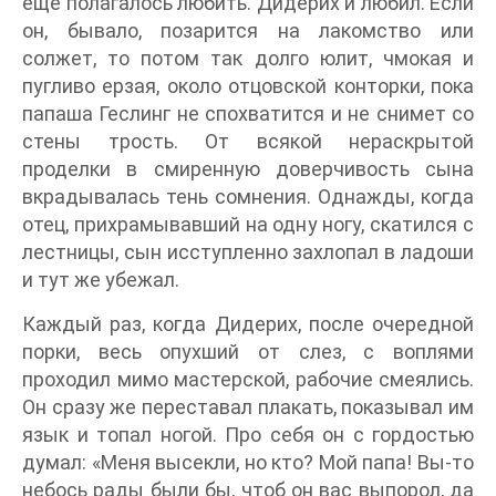
еще полагалось любить. Дидерих и любил. Если
он, бывало, позарится на лакомство или
солжет, то потом так долго юлит, чмокая и
пугливо ерзая, около отцовской конторки, пока
папаша Геслинг не спохватится и не снимет со
стены трость. От всякой нераскрытой
проделки в смиренную доверчивость сына
вкрадывалась тень сомнения. Однажды, когда
отец, прихрамывавший на одну ногу, скатился с
лестницы, сын исступленно захлопал в ладоши
и тут же убежал.
Каждый раз, когда Дидерих, после очередной
порки, весь опухший от слез, с воплями
проходил мимо мастерской, рабочие смеялись.
Он сразу же переставал плакать, показывал им
язык и топал ногой. Про себя он с гордостью
думал: «Меня высекли, но кто? Мой папа! Вы-то
небось рады были бы, чтоб он вас выпорол, да