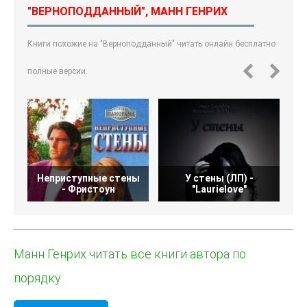
"ВЕРНОПОДДАННЫЙ", МАНН ГЕНРИХ
Книги похожие на "Верноподданный" читать онлайн бесплатно
полные версии.
Неприступные стены
У стены (ЛП) -
Б
- Фристоун
"Laurielove"
Манн Генрих читать все книги автора по
порядку