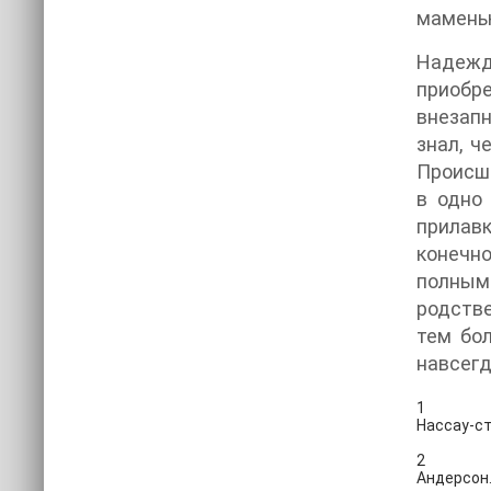
маменьк
Надежд
приобре
внезапн
знал, ч
Происше
в одно
прилавк
конечн
полным
родстве
тем бол
навсегд
1
Нассау-ст
2
Андерсон