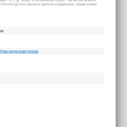
лайн TXT) 📗. Жанр: Классическая проза. Так же Вы можете
(Online knigi) или прочесть краткое содержание, предисловие
же
Классическая проза