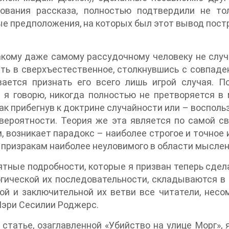
кования рассказа, полностью подтвердили не т
е предположения, на которых был этот вывод пост
кому даже самому рассудочному человеку не случ
ть в сверхъестественное, столкнувшись с совпаде
вается признать его всего лишь игрой случая. 
 я говорю, никогда полностью не претворяется в
как прибегнув к доктрине случайности или – воспол
вероятности. Теория же эта является по самой св
, возникает парадокс – наиболее строгое и точное и
 призракам наиболее неуловимого в области мысле
тные подробности, которые я призван теперь сдел
гической их последовательности, складываются в
ой и заключительной их ветви все читатели, несо
эри Сесилии Роджерс.
 статье, озаглавленной «Убийство на улице Морг»,