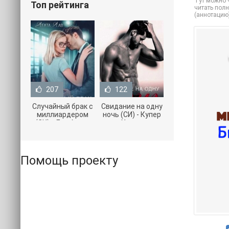
Тут можно ч
Топ рейтинга
читать полн
(аннотацию
207
122
Случайный брак с
Свидание на одну
миллиардером
ночь (СИ) - Купер
(СИ) - Лав Агата
Хелен
(полная версия
(бесплатные
книги TXT) 📗
серии книг .txt) 📗
Помощь проекту