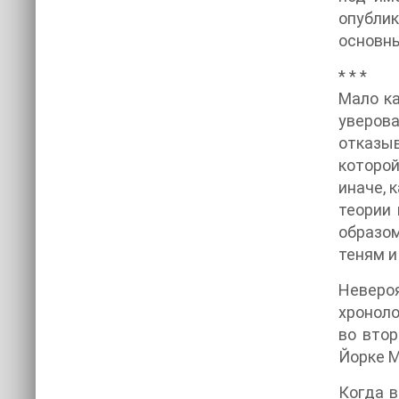
опубли
основны
* * *
Мало ка
уверова
отказы
которой
иначе, 
теории 
образом
теням и
Невероя
хроноло
во втор
Йорке М
Когда в