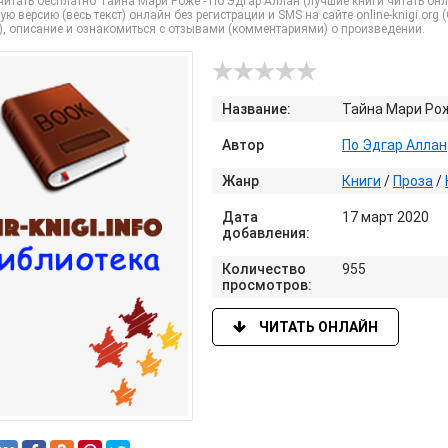
итать бесплатно Тайна Мари Роже - По Эдгар Аллан (лучшие книги читать он
ую версию (весь текст) онлайн без регистрации и SMS на сайте online-knigi.org 
), описание и ознакомиться с отзывами (комментариями) о произведении.
Название:
Тайна Мари Ро
Автор
По Эдгар Аллан
Жанр
Книги
/
Проза
/
Дата
17 март 2020
добавления:
Количество
955
просмотров:
ЧИТАТЬ ОНЛАЙН