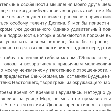
тельные особенности мышления моего друга шевал
ло, что я когда-нибудь вновь вернусь к этой теме. 
вое полное осуществление в рассказе о прихотлив
ься особому таланту Дюпена. Я мог бы привести 
 кроме уже доказанного. Однако удивительный по
ые подробности, которые облекаются в подобие вы
сь услышать совсем недавно, было бы странно,
ельно того, что я слышал и видел задолго перед эти
 тайну трагической гибели мадам Л'Эспанэ и ее 
з головы и возвратился к привычным меланхолич
о моему неизменному тяготению к отрешенности, 
в предместье Сен-Жермен, мы оставили Будущее н
твию Настоящего, творя грезы из окружающего нас 
грезы время от времени нарушались. Нетрудно до
авшейся на улице Морг, не могла не произвести 
ю. У ее агентов имя Дюпена превратилось в прис
 помог ему раскрыть тайну, он, кроме меня, не сооб