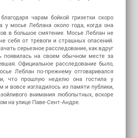
благодаря чарам бойкой гризетки скоро
 у мосье Леблана около года, когда она
иков в большое смятение. Мосье Леблан не
не себя от тревоги и страшных опасений.
ачать серьезное расследование, как вдруг
ь появилась на своем обычном месте за
невшая. Официальное расследование было,
мосье Леблан по-прежнему отговаривался
и, что прошлую неделю она гостила у
м и вовсе изгладилось из памяти публики,
азойливого внимания любопытных, вскоре
ом на улице Паве-Сент-Андре.