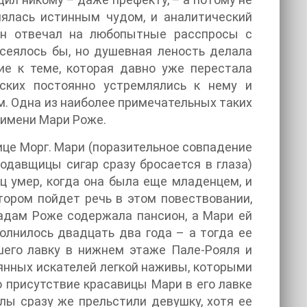
лялась истинным чудом, и аналитический
он отвечал на любопытные расспросы с
сеялось бы, но душевная леность делала
е к теме, которая давно уже перестала
йских постоянно устремлялись к нему и
ам. Одна из наиболее примечательных таких
 имени Мари Роже.
ице Морг. Мари (поразительное совпадение
одавщицы сигар сразу бросается в глаза)
 умер, когда она была еще младенцем, и
тором пойдет речь в этом повествовании,
полнилось двадцать два года – а тогда ее
шего лавку в нижнем этаже Пале-Рояля и
аянных искателей легкой наживы, которыми
ы сразу же прельстили девушку, хотя ее