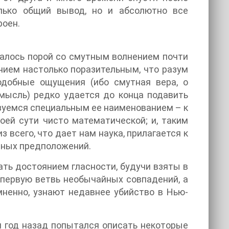
олько общий вывод, но и абсолютно все
роен.
алось порой со смутным волнением почти
нием настолько поразительным, что разум
Подобные ощущения (ибо смутная вера, о
 мысль) редко удается до конца подавить
ьзуемся специальным ее наименованием – к
оей сути чисто математической; и, таким
з всего, что дает нам наука, прилагается к
нных предположений.
ать достоянием гласности, будучи взяты в
 первую ветвь необычайных совпадений, а
мненно, узнают недавнее убийство в Нью-
 я год назад попытался описать некоторые