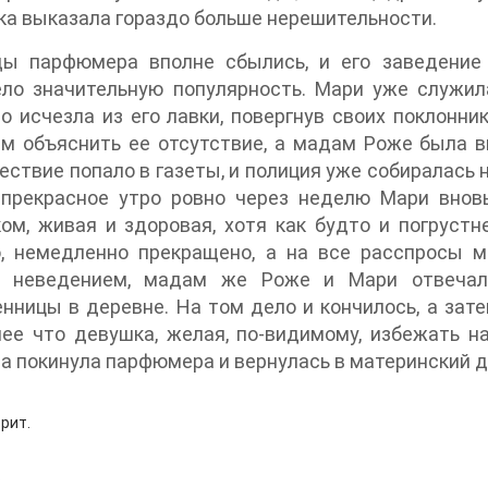
а выказала гораздо больше нерешительности.
ы парфюмера вполне сбылись, и его заведение 
ло значительную популярность. Мари уже служила
о исчезла из его лавки, повергнув своих поклонн
ем объяснить ее отсутствие, а мадам Роже была в
ствие попало в газеты, и полиция уже собиралась н
 прекрасное утро ровно через неделю Мари внов
ом, живая и здоровая, хотя как будто и погруст
о, немедленно прекращено, а на все расспросы 
 неведением, мадам же Роже и Мари отвечал
нницы в деревне. На том дело и кончилось, а зате
ее что девушка, желая, по-видимому, избежать н
а покинула парфюмера и вернулась в материнский д
рит.
.