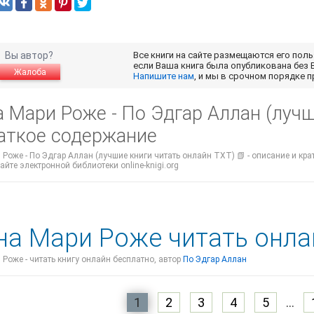
Вы автор?
Все книги на сайте размещаются его пол
если Ваша книга была опубликована без 
Жалоба
Напишите нам
, и мы в срочном порядке 
 Мари Роже - По Эдгар Аллан (лучш
раткое содержание
Роже - По Эдгар Аллан (лучшие книги читать онлайн TXT) 📗 - описание и кр
айте электронной библиотеки online-knigi.org
на Мари Роже читать онла
Роже - читать книгу онлайн бесплатно, автор
По Эдгар Аллан
1
2
3
4
5
...