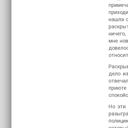
примеча
приходи
нашла с
раскрыт
ничего,
мне нов
довело
относит
Раскрыв
дело и
отвечал
приюте 
спокойс
Но эти 
разыгр
полици
который