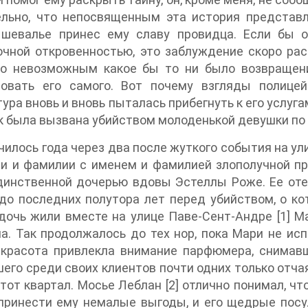
ельно, что непосвященным эта история представ
 шевалье принес ему славу провидца. Если бы 
чной откровенностью, это заблуждение скоро рас
го невозможным какое бы то ни было возвращени
совать его самого. Вот почему взгляды полице
ура вновь и вновь пыталась прибегнуть к его услуг
 была вызвана убийством молоденькой девушки по
чилось года через два после жуткого события на ул
и и фамилии с именем и фамилией злополучной пр
инственной дочерью вдовы Эстеллы Роже. Ее отец
до последних полутора лет перед убийством, о ко
жили вместе на улице Паве-Сент-Андре [1] Мадам Роже содержала пансион, а Мари ей
а. Так продолжалось до тех нор, пока Мари не ис
 красота привлекла внимание парфюмера, снимав
его среди своих клиентов почти одних только отч
 Мосье Леблан [2] отлично понимал, что присутствие красавицы Мари в его лавке
ринести ему немалые выгоды, и его щедрые посул