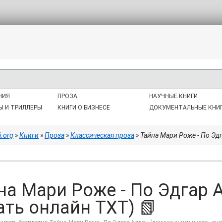
НИЯ
ПРОЗА
НАУЧНЫЕ КНИГИ
Ы И ТРИЛЛЕРЫ
КНИГИ О БИЗНЕСЕ
ДОКУМЕНТАЛЬНЫЕ КНИ
i.org
»
Книги
»
Проза
»
Классическая проза
» Тайна Мари Роже - По Эд
на Мари Роже - По Эдгар 
ать онлайн TXT) 📗