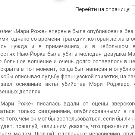
Перейти на страницу:
ание:
«Мари Роже» впервые была опубликована без примечаний, поскольку тогда они казались
ми; однако со времени трагедии, которая легла в о
ась нужда и в примечаниях, и в небольшом в
остях Нью-Йорка была убита молодая девушка Мэр
 большое волнение и очень долго оставалось в це
скрыта в тот момент, когда был написан и опублико
якобы описывая судьбу французской гризетки, на с
извел основные акты убийства Мэри Роджерс, 
венных деталях.
 Мари Роже» писалась вдали от сцены зверского
аться только сведениями, опубликованными в газ
из того, чем он мог бы воспользоваться, если бы ли
удет, пожалуй, нелишним указать, что признания д
енем мадам Дюлюк), сделанные независимо друг 