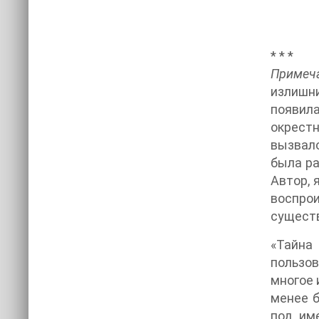
* * *
Примеч
излишни
появил
окрестн
вызвало
была ра
Автор, 
воспро
сущест
«Тайна
пользов
многое 
менее б
под им