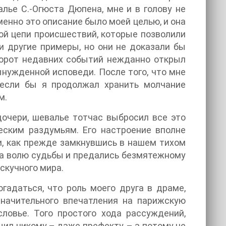
ье С.-Огюста Дюпена, мне и в голову не
Именно это описание было моей целью, и она
ой цепи происшествий, которые позволили
и другие примеры, но они не доказали бы
ворот недавних событий нежданно открыл
нужденной исповеди. После того, что мне
 если бы я продолжал хранить молчание
м.
дочери, шевалье тотчас выбросил все это
еским раздумьям. Его настроение вполне
и, как прежде замкнувшись в нашем тихом
а волю судьбы и предались безмятежному
скучного мира.
гадаться, что роль моего друга в драме,
значительного впечатления на парижскую
ловье. Того простого хода рассуждений,
щил никому – даже префекту, – а потому не