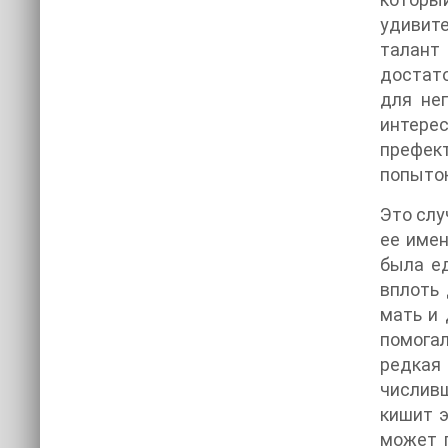
удивит
талант
достато
для не
интере
префект
попыток
Это слу
ее имен
была ед
вплоть 
мать и дочь 
помогал
редкая
числивш
кишит этот квартал.
может п