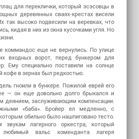
плац для переклички, который эсэсовцы в
мощных деревянных сваях-крестах висели
х так высоко подвесили на веревках, что
сь, кидая в них из окна кусочками угля. Но
жизни.
е коммандос еще не вернулись. По улице
ших входных ворот, перед бункером для
р. Ему специально поставили на солнце
й кофе в зернах был редкостью.
дель гноили в бункере. Пожилой еврей его
нее — он еще довольно долго брыкался и
им деянием, заслуживающим компенсации.
ными «баба». Бройер ел медленно, с
 которым обильно было нашпиговано тесто.
 звукам лагерного оркестра, который
 любимый вальс коменданта лагеря