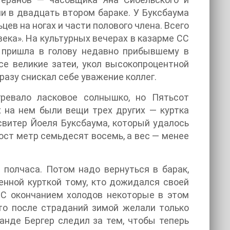
и в двадцать втором бараке. У Буксбаума
ьцев на ногах и части полового члена. Всего
века». На культурных вечерах в казарме СС
а пришла в голову недавно прибывшему в
се великие затеи, укол высокопроцентной
разу снискал себе уважение коллег.
гревало ласковое солнышко, но Пятьсот
х на нем были вещи трех других — куртка
свитер Йоеля Буксбаума, который удалось
рост метр семьдесят восемь, а вес — менее
полчаса. Потом надо вернуться в барак,
енной курткой тому, кто дожидался своей
 С окончанием холодов некоторые в этом
то после страданий зимой желали только
анде Бергер следил за тем, чтобы теперь