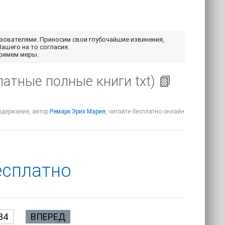
ьзователями. Приносим свои глубочайшие извинения,
Вашего на то согласия.
примем меры.
атные полные книги txt) 📗
содержание, автор
Ремарк Эрих Мария
, читайте бесплатно онлайн
есплатно
84
ВПЕРЕД