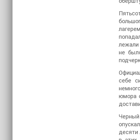
обершт
Пятьсо
большо
лагерем
попада
лежали 
не был
подчерк
Официал
себе с
немного
юмора о
достави
Черный
опускал
десяти 
в этих