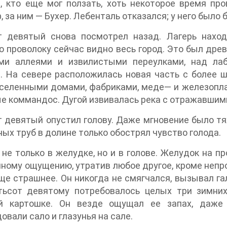
, кто еще мог ползать, хоть некоторое время п
, за ним — Бухер. Лебенталь отказался; у него было 
т девятый снова посмотрел назад. Лагерь наход
 проволоку сейчас видно весь город. Это был древ
ми аллеями и извилистыми переулками, над ла
. На севере расположилась новая часть с более 
селенными домами, фабриками, меде— и железопла
е коммандос. Дугой извивалась река с отражавшими
 девятый опустил голову. Даже мгновение было т
ых труб в долине только обострял чувство голода.
не только в желудке, но и в голове. Желудок на п
ному ощущению, утратив любое другое, кроме непро
ще страшнее. Он никогда не смягчался, вызывал га
тьсот девятому потребовалось целых три зимних
й картошке. Он везде ощущал ее запах, даже 
овали сало и глазунья на сале.