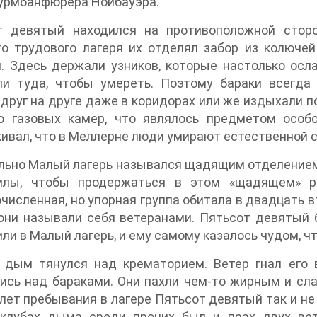
урмбанфюрера Нойбауэра.
т девятый находился на противоположной сторо
го трудового лагеря их отделял забор из колюче
. Здесь держали узников, которые настолько осла
ли туда, чтобы умереть. Поэтому бараки всегд
друг на друге даже в коридорах или же издыхали 
о газовых камер, что являлось предметом особ
ивал, что в Меллерне люди умирают естественной 
ьно Малый лагерь назывался щадящим отделением.
илы, чтобы продержаться в этом «щадящем» ре
численная, но упорная группа обитала в двадцать в
ни называли себя ветеранами. Пятьсот девятый б
ли в Малый лагерь, и ему самому казалось чудом, чт
 дым тянулся над крематорием. Ветер гнал его 
ись над бараками. Они пахли чем-то жирным и сл
лет пребывания в лагере Пятьсот девятый так и не 
 клубах дыма среди прочих был и прах двух ве