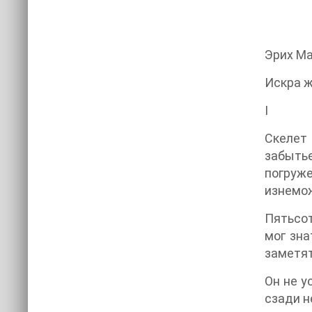
Эрих М
Искра 
I
Скелет
забытье
погруже
изнемож
Пятьсот
мог зна
заметят
Он не у
сзади н