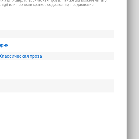
xt) 📗. Жанр: Классическая проза. Так же Вы можете читать
 knigi) или прочесть краткое содержание, предисловие
ария
Классическая проза