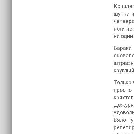
Концлаг
шутку 
четверо
ноги не
ни один
Бараки
сновал
штрафн
круглый
Только 
просто
кряхтел
Дежурн
удоволь
Вяло у
репет