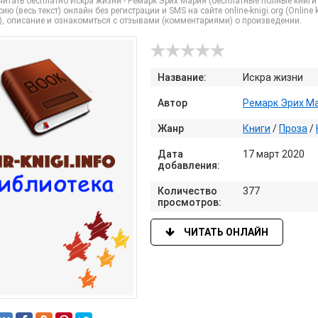
итать бесплатно Искра жизни - Ремарк Эрих Мария (бесплатные полные книги t
ию (весь текст) онлайн без регистрации и SMS на сайте online-knigi.org (Online
), описание и ознакомиться с отзывами (комментариями) о произведении.
Название:
Искра жизни
Автор
Ремарк Эрих М
Жанр
Книги
/
Проза
/
Дата
17 март 2020
добавления:
Количество
377
просмотров:
ЧИТАТЬ ОНЛАЙН