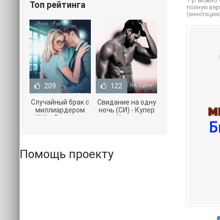
Тут можно ч
Топ рейтинга
полную верс
(аннотацию
209
122
Случайный брак с
Свидание на одну
миллиардером
ночь (СИ) - Купер
(СИ) - Лав Агата
Хелен
(полная версия
(бесплатные
книги TXT) 📗
серии книг .txt) 📗
Помощь проекту