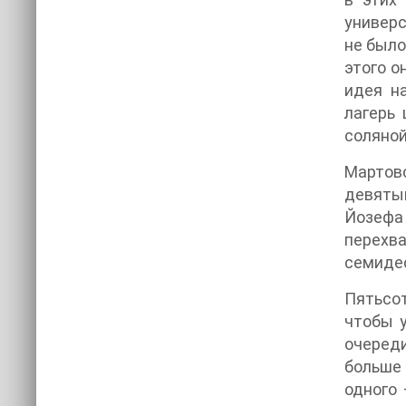
универс
не было
этого о
идея н
лагерь 
соляной
Мартов
девятый
Йозефа 
перехва
семидес
Пятьсо
чтобы у
очеред
больше
одного 