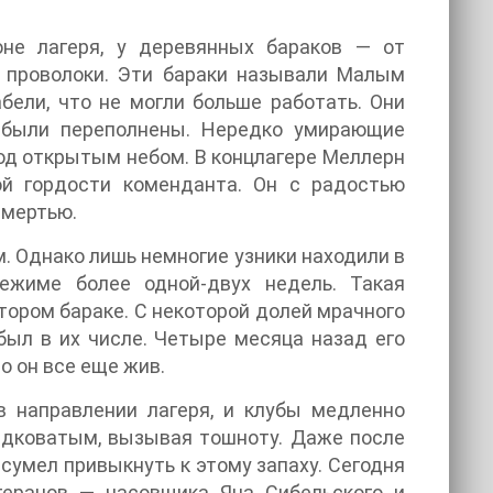
не лагеря, у деревянных бараков — от
й проволоки. Эти бараки называли Малым
бели, что не могли больше работать. Они
а были переполнены. Нередко умирающие
под открытым небом. В концлагере Меллерн
ой гордости коменданта. Он с радостью
смертью.
 Однако лишь немногие узники находили в
жиме более одной-двух недель. Такая
тором бараке. С некоторой долей мрачного
ыл в их числе. Четыре месяца назад его
о он все еще жив.
в направлении лагеря, и клубы медленно
адковатым, вызывая тошноту. Даже после
сумел привыкнуть к этому запаху. Сегодня
теранов — часовщика Яна Сибельского и