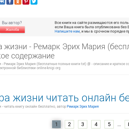
Вы автор?
Все книги на сайте размещаются его пол
если Ваша книга была опубликована без 
Жалоба
Напишите нам
, и мы в срочном порядке 
 жизни - Ремарк Эрих Мария (беспл
кое содержание
 - Ремарк Эрих Мария (бесплатные полные книги txt) 📗 - описание и краткое 
ектронной библиотеки online-knigi.org
ра жизни читать онлайн б
 - читать книгу онлайн бесплатно, автор
Ремарк Эрих Мария
1
2
3
4
5
...