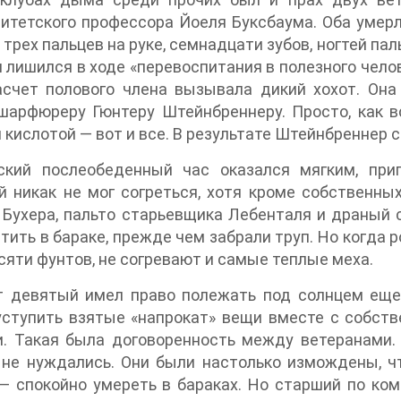
итетского профессора Йоеля Буксбаума. Оба умерл
 трех пальцев на руке, семнадцати зубов, ногтей пал
н лишился в ходе «перевоспитания в полезного чело
асчет полового члена вызывала дикий хохот. Он
шарфюреру Гюнтеру Штейнбреннеру. Просто, как в
 кислотой — вот и все. В результате Штейнбреннер с
ский послеобеденный час оказался мягким, при
 никак не мог согреться, хотя кроме собственны
Бухера, пальто старьевщика Лебенталя и драный 
тить в бараке, прежде чем забрали труп. Но когда 
яти фунтов, не согревают и самые теплые меха.
т девятый имел право полежать под солнцем еще 
ступить взятые «напрокат» вещи вместе с собств
и. Такая была договоренность между ветеранами.
 не нуждались. Они были настолько измождены, ч
— спокойно умереть в бараках. Но старший по ком