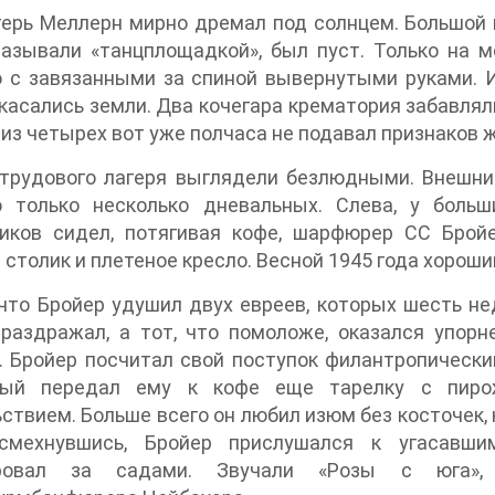
ерь Меллерн мирно дремал под солнцем. Большой 
называли «танцплощадкой», был пуст. Только на 
 с завязанными за спиной вывернутыми руками. И
 касались земли. Два кочегара крематория забавляли
 из четырех вот уже полчаса не подавал признаков 
 трудового лагеря выглядели безлюдными. Внешни
о только несколько дневальных. Слева, у боль
иков сидел, потягивая кофе, шарфюрер СС Бройе
 столик и плетеное кресло. Весной 1945 года хороши
что Бройер удушил двух евреев, которых шесть не
 раздражал, а тот, что помоложе, оказался упор
. Бройер посчитал свой поступок филантропическ
ый передал ему к кофе еще тарелку с пирож
ствием. Больше всего он любил изюм без косточек,
смехнувшись, Бройер прислушался к угасавшим
ировал за садами. Звучали «Розы с юга»,