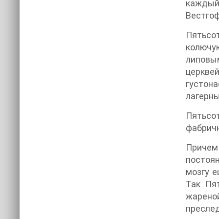
каждый
Вестгоф
Пятьсо
колючую
липовы
церквей
густона
лагерны
Пятьсот
фабричн
Причем 
постоян
мозгу е
Так Пя
жарено
преслед