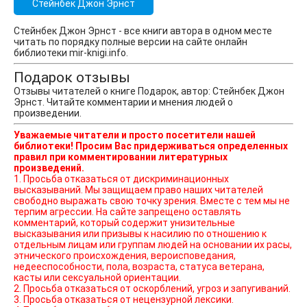
Стейнбек Джон Эрнст
Стейнбек Джон Эрнст - все книги автора в одном месте
читать по порядку полные версии на сайте онлайн
библиотеки mir-knigi.info.
Подарок отзывы
Отзывы читателей о книге Подарок, автор: Стейнбек Джон
Эрнст. Читайте комментарии и мнения людей о
произведении.
Уважаемые читатели и просто посетители нашей
библиотеки! Просим Вас придерживаться определенных
правил при комментировании литературных
произведений.
1. Просьба отказаться от дискриминационных
высказываний. Мы защищаем право наших читателей
свободно выражать свою точку зрения. Вместе с тем мы не
терпим агрессии. На сайте запрещено оставлять
комментарий, который содержит унизительные
высказывания или призывы к насилию по отношению к
отдельным лицам или группам людей на основании их расы,
этнического происхождения, вероисповедания,
недееспособности, пола, возраста, статуса ветерана,
касты или сексуальной ориентации.
2. Просьба отказаться от оскорблений, угроз и запугиваний.
3. Просьба отказаться от нецензурной лексики.