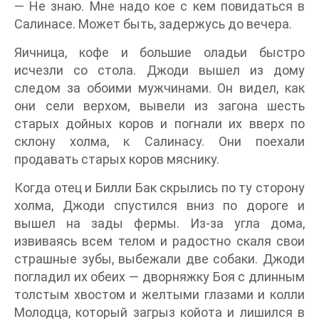
— Не знаю. Мне надо кое с кем повидаться в
Салинасе. Может быть, задержусь до вечера.
Яичница, кофе и большие оладьи быстро
исчезли со стола. Джоди вышел из дому
следом за обоими мужчинами. Он видел, как
они сели верхом, вывели из загона шесть
старых дойных коров и погнали их вверх по
склону холма, к Салинасу. Они поехали
продавать старых коров мяснику.
Когда отец и Билли Бак скрылись по ту сторону
холма, Джоди спустился вниз по дороге и
вышел на зады фермы. Из-за угла дома,
извиваясь всем телом и радостно скаля свои
страшные зубы, выбежали две собаки. Джоди
погладил их обеих — дворняжку Боя с длинным
толстым хвостом и желтыми глазами и колли
Молодца, который загрыз койота и лишился в