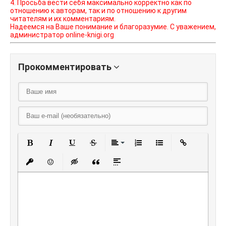
4. Просьба вести себя максимально корректно как по
отношению к авторам, так и по отношению к другим
читателям и их комментариям.
Надеемся на Ваше понимание и благоразумие. С уважением,
администратор online-knigi.org
Прокомментировать
Полужирный
Курсив
Подчеркнутый
Зачеркнутый
Выравнивание
Нумерованный списо
Маркированный
Вставить
Вставить защищенную ссылку
Вставить смайлик
Вставка скрытого текста
Вставка цитаты
Вставка спойлера