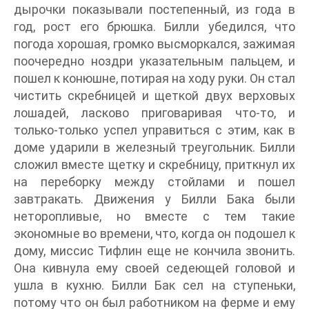
дырочки показывали постепенный, из года в
год, рост его брюшка. Билли убедился, что
погода хорошая, громко высморкался, зажимая
поочередно ноздри указательным пальцем, и
пошел к конюшне, потирая на ходу руки. Он стал
чистить скребницей и щеткой двух верховых
лошадей, ласково приговаривая что-то, и
только-только успел управиться с этим, как в
доме ударили в железный треугольник. Билли
сложил вместе щетку и скребницу, приткнул их
на переборку между стойлами и пошел
завтракать. Движения у Билли Бака были
неторопливые, но вместе с тем такие
экономные во времени, что, когда он подошел к
дому, миссис Тифлин еще не кончила звонить.
Она кивнула ему своей седеющей головой и
ушла в кухню. Билли Бак сел на ступеньки,
потому что он был работником на ферме и ему