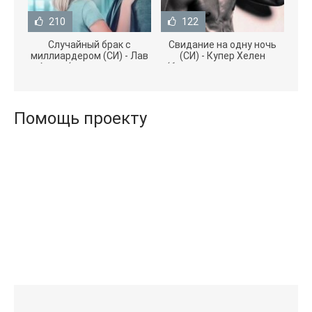
210
122
Случайный брак с
Свидание на одну ночь
миллиардером (СИ) - Лав
(СИ) - Купер Хелен
Агата (полная версия
(бесплатные серии книг
книги TXT) 📗
.txt) 📗
Помощь проекту