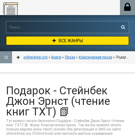
Online-knigi.org
ВСЕ ЖАНРЫ
online-knigi.org
»
Книги
»
Проза
»
Классическая проза
» Подарок - 
ДОБАВИТЬ
В
Подарок - Стейнбек
ЗАКЛАДКИ
Джон Эрнст (чтение
книг TXT) 📗
Тут можно читать бесплатно Подарок - Стейнбек Джон Эрнст (чтение
книг TXT) 📗. Жанр: Классическая проза. Так же Вы можете читать
полную версию (весь текст) онлайн без регистрации и SMS на сайте
online-knigi.org (Online knigi) или прочесть краткое содержание,