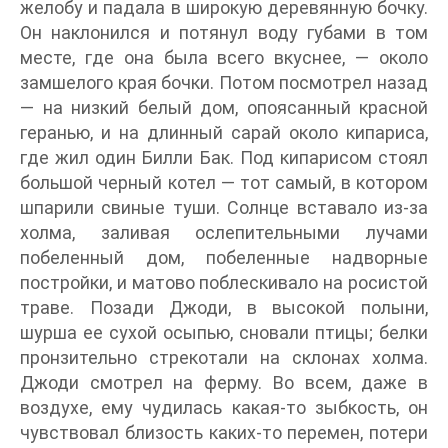
желобу и падала в широкую деревянную бочку.
Он наклонился и потянул воду губами в том
месте, где она была всего вкуснее, — около
замшелого края бочки. Потом посмотрел назад
— на низкий белый дом, опоясанный красной
геранью, и на длинный сарай около кипариса,
где жил один Билли Бак. Под кипарисом стоял
большой черный котел — тот самый, в котором
шпарили свиные туши. Солнце вставало из-за
холма, заливая ослепительными лучами
побеленный дом, побеленные надворные
постройки, и матово поблескивало на росистой
траве. Позади Джоди, в высокой полыни,
шурша ее сухой осыпью, сновали птицы; белки
пронзительно стрекотали на склонах холма.
Джоди смотрел на ферму. Во всем, даже в
воздухе, ему чудилась какая-то зыбкость, он
чувствовал близость каких-то перемен, потери