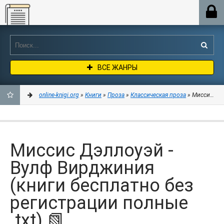
Online-knigi.org
ВСЕ ЖАНРЫ
online-knigi.org
»
Книги
»
Проза
»
Классическая проза
» Миссис Дэл
ДОБАВИТЬ
В
Миссис Дэллоуэй -
ЗАКЛАДКИ
Вулф Вирджиния
(книги бесплатно без
регистрации полные
.txt) 📗