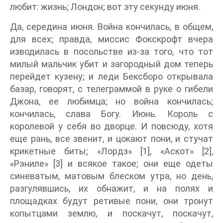
любит: жизнь; Лондон; вот эту секунду июня.
Да, середина июня. Война кончилась, в общем,
для всех; правда, миссис Фокскрофт вчера
изводилась в посольстве из-за того, что тот
милый мальчик убит и загородный дом теперь
перейдет кузену; и леди Бексборо открывала
базар, говорят, с телеграммой в руке о гибели
Джона, ее любимца; но война кончилась;
кончилась, слава Богу. Июнь. Король с
королевой у себя во дворце. И повсюду, хотя
еще рань, все звенит, и цокают пони, и стучат
крикетные биты; «Лордз» [1], «Аскот» [2],
«Рэниле» [3] и всякое такое; они еще одеты
синеватым, матовым блеском утра, но день,
разгулявшись, их обнажит, и на полях и
площадках будут ретивые пони, они тронут
копытцами землю, и поскачут, поскачут,