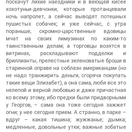
поскачут лихие наездники и в веющей кисее
хохотуньи-девчонки, которые протанцевали
ночь напролет, а сейчас выводят потешных
пушистых собачек; и уже сейчас, с утра
пораньше, скромно-царственные вдовицы
мчат на своих лимузинах по каким-то
таинственным делам; а торговцы возятся в
витринах, раскладывают подделки и
бриллианты, прелестные зеленоватые броши в
старинной оправе на соблазн американцам (но
не надо транжирить деньги, сгоряча покупать
такие вещи Элизабет), а она сама, любя все это
нелепой и верной любовью и даже причастная
ко всему этому, ибо предки были придворными
у Георгов, – сама она тоже сегодня зажжет
огни; у нее сегодня прием. А странно, в парке –
вдруг – какая тишина; жужжанье; дымка;
медленные, довольные утки; важные зобатые