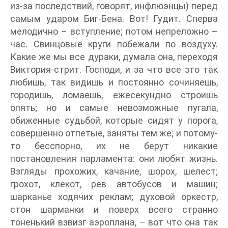
из-за последствий, говорят, инфлюэнцы) перед
самым ударом Биг-Бена. Вот! Гудит. Сперва
мелодично – вступление; потом непреложно –
час. Свинцовые круги побежали по воздуху.
Какие же мы все дураки, думала она, переходя
Виктория-стрит. Господи, и за что все это так
любишь, так видишь и постоянно сочиняешь,
городишь, ломаешь, ежесекундно строишь
опять; но и самые невозможные пугала,
обиженные судьбой, которые сидят у порога,
совершенно отпетые, заняты тем же; и потому-
то бесспорно, их не берут никакие
постановления парламента: они любят жизнь.
Взгляды прохожих, качание, шорох, шелест;
грохот, клекот, рев автобусов и машин;
шарканье ходячих реклам; духовой оркестр,
стон шарманки и поверх всего странно
тоненький взвизг аэроплана, – вот что она так