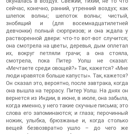
окуналась в воздух. Свежий, тихий, не то что
сейчас, конечно, ранний, утренний воздух; как
шлепок волны; шепоток волны; чистый,
знобящий и (для восемнадцатилетней
девчонки) полный сюрпризов; и она ждала у
растворенной двери: что-то вот-вот случится;
она смотрела на цветы, деревья, дым оплетал
их, вокруг петляли грачи; а она стояла,
смотрела, пока Питер Уолш не сказал:
«Мечтаете среди овощей?» Так, кажется? «Мне
люди нравятся больше капусты». Так, кажется?
Он сказал это, вероятно, после завтрака, когда
она вышла на террасу. Питер Уолш. На днях он
вернется из Индии, в июне, в июле, она забыла,
когда именно, у него такие скучные письма; это
слова его запоминаются; и глаза; перочинный
ножик, улыбка, брюзжанье и, когда столько
вещей безвозвратно ушло – до чего же