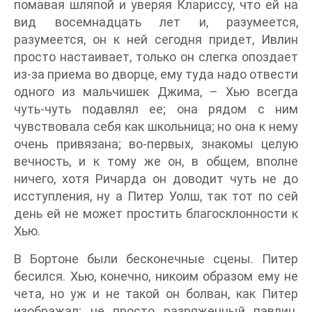
помавая шляпой и уверяя Клариссу, что ей на
вид восемнадцать лет и, разумеется,
разумеется, он к ней сегодня придет, Ивлин
просто настаивает, только он слегка опоздает
из-за приема во дворце, ему туда надо отвести
одного из мальчишек Джима, – Хью всегда
чуть-чуть подавлял ее; она рядом с ним
чувствовала себя как школьница; но она к нему
очень привязана; во-первых, знакомы целую
вечность, и к тому же он, в общем, вполне
ничего, хотя Ричарда он доводит чуть не до
исступления, ну а Питер Уолш, так тот по сей
день ей не может простить благосклонности к
Хью.
В Бортоне были бесконечные сцены. Питер
бесился. Хью, конечно, никоим образом ему не
чета, но уж и не такой он болван, как Питер
изображал; не просто разряженный павлин.