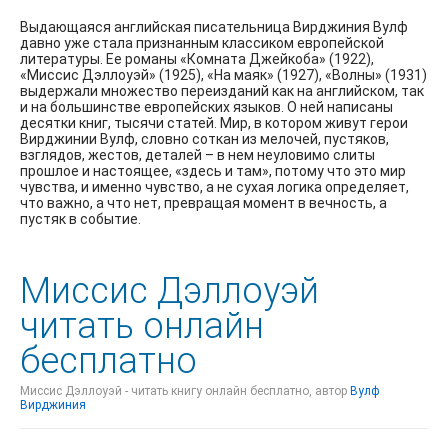
Выдающаяся английская писательница Вирджиния Вулф
давно уже стала признанным классиком европейской
литературы. Ее романы «Комната Джейкоба» (1922),
«Миссис Дэллоуэй» (1925), «На маяк» (1927), «Волны» (1931)
выдержали множество переизданий как на английском, так
и на большинстве европейских языков. О ней написаны
десятки книг, тысячи статей. Мир, в котором живут герои
Вирджинии Вулф, словно соткан из мелочей, пустяков,
взглядов, жестов, деталей – в нем неуловимо слиты
прошлое и настоящее, «здесь и там», потому что это мир
чувства, и именно чувство, а не сухая логика определяет,
что важно, а что нет, превращая момент в вечность, а
пустяк в событие.
Миссис Дэллоуэй
читать онлайн
бесплатно
Миссис Дэллоуэй - читать книгу онлайн бесплатно, автор
Вулф
Вирджиния