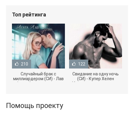
Топ рейтинга
210
122
Случайный брак с
Свидание на одну ночь
миллиардером (СИ) - Лав
(СИ) - Купер Хелен
Агата (полная версия
(бесплатные серии книг
книги TXT) 📗
.txt) 📗
Помощь проекту