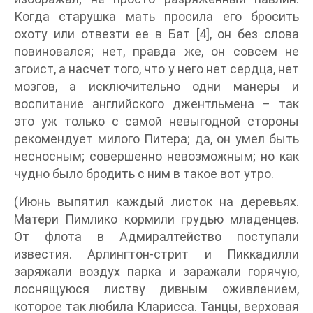
Когда старушка мать просила его бросить
охоту или отвезти ее в Бат [4], он без слова
повиновался; нет, правда же, он совсем не
эгоист, а насчет того, что у него нет сердца, нет
мозгов, а исключительно одни манеры и
воспитание английского джентльмена – так
это уж только с самой невыгодной стороны
рекомендует милого Питера; да, он умел быть
несносным; совершенно невозможным; но как
чудно было бродить с ним в такое вот утро.
(Июнь выпятил каждый листок на деревьях.
Матери Пимлико кормили грудью младенцев.
От флота в Адмиралтейство поступали
известия. Арлингтон-стрит и Пиккадилли
заряжали воздух парка и заражали горячую,
лоснящуюся листву дивным оживлением,
которое так любила Кларисса. Танцы, верховая