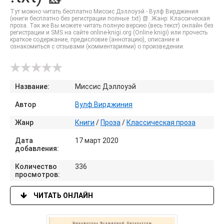
Тут можно читать бесплатно Миссис Дэллоуэй - Вулф Вирджиния
(книги бесплатно без регистрации полные .txt) 📗. Жанр: Классическая
проза. Так же Вы можете читать полную версию (весь текст) онлайн без
регистрации и SMS на сайте online-knigi.org (Online knigi) или прочесть
краткое содержание, предисловие (аннотацию), описание и
ознакомиться с отзывами (комментариями) о произведении.
Название:
Миссис Дэллоуэй
Автор
Вулф Вирджиния
Жанр
Книги
/
Проза
/
Классическая проза
Дата
17 март 2020
добавления:
Количество
336
просмотров:
ЧИТАТЬ ОНЛАЙН