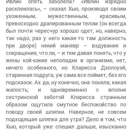
Ивлин опять заболела? «Ивлин изрядно
расклеилась», – сказал Хью, производя своим
ухоженным, мужественным, красивым,
превосходно драпированным телом (он всегда
был почти чересчур хорошо одет, но, наверно,
так надо, раз у него какая-то там должность
при дворе) некий маневр – вздувания и
сокращения, что ли, – и тем давая понять, что у
жены кой-какие неполадки в организме, нет,
ничего особенного, но Кларисса Дэллоуэй,
старинная подруга, уж сама все поймет, без его
подсказок. Ах да, ну конечно, она поняла; какая
жалость; и одновременно с вполне
сестринской заботой Кларисса странным
образом ощутила смутное беспокойство по
поводу своей шляпки. Наверное, не совсем
подходящая шляпка для утра? Дело в том, что
Хью, который уже спешил дальше, изысканно