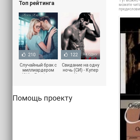
Тут можно ч
Топ рейтинга
можете чита
предислови
210
122
Случайный брак с
Свидание на одну
миллиардером
ночь (СИ) - Купер
(СИ) - Лав Агата
Хелен
(полная версия
(бесплатные
книги TXT) 📗
серии книг .txt) 📗
Помощь проекту