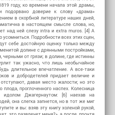
1819 году, ко времени начала этой драмы,
и подорвано доверие к слову «драма»
нием в скорбной литературе наших дней,
аматична в настоящем смысле слова, но,
т над ней слезу intra и extra muros. [4] А
 усомниться. Подробности всех этих сцен,
йдут себе достойную оценку только между
наменитой долине с дрянными постройками,
, черными от грязи; в долине, где истинны
урлит так ужасно, что лишь необычайное
удь длительное впечатление. А все-таки
роков и добродетелей придает величие и
отступают, давая место жалости; но это
о плода, проглоченного наспех. Колесница
 идолом Джагернаутом: [6] наехав на
дей, она слегка запнется, но в тот же миг
упите и вы: взяв эту книгу холеной рукой,
т, это развлечет меня?», а после, прочтя