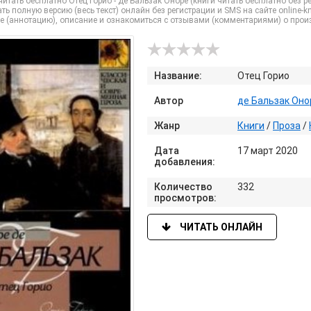
итать бесплатно Отец Горио - де Бальзак Оноре (книги читать бесплатно без ре
ть полную версию (весь текст) онлайн без регистрации и SMS на сайте online-kni
е (аннотацию), описание и ознакомиться с отзывами (комментариями) о прои
Название:
Отец Горио
Автор
де Бальзак Оно
Жанр
Книги
/
Проза
/
Дата
17 март 2020
добавления:
Количество
332
просмотров:
ЧИТАТЬ ОНЛАЙН