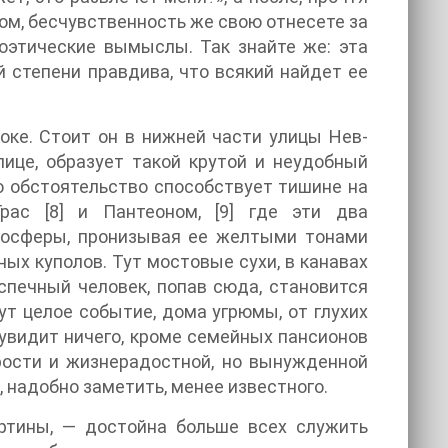
ом, бесчувственность же свою отнесете за
поэтические вымыслы. Так знайте же: эта
кой степени правдива, что всякий найдет ее
оке. Стоит он в нижней части улицы Нев-
лице, образует такой крутой и неудобный
то обстоятельство способствует тишине на
рас [8] и Пантеоном, [9] где эти два
мосферы, пронизывая ее желтыми тонами
ых куполов. Тут мостовые сухи, в канавах
еспечный человек, попав сюда, становится
ут целое событие, дома угрюмы, от глухих
увидит ничего, кроме семейных пансионов
рости и жизнерадостной, но вынужденной
, надобно заметить, менее известного.
артины, — достойна больше всех служить