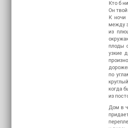
Кто б ни
Он твой
К ночи 
между з
из плю
окружаю
плоды 
узкие д
произн
дорожек
по угл
круглый
когда б
из пост
Дом в ч
придае
перепле