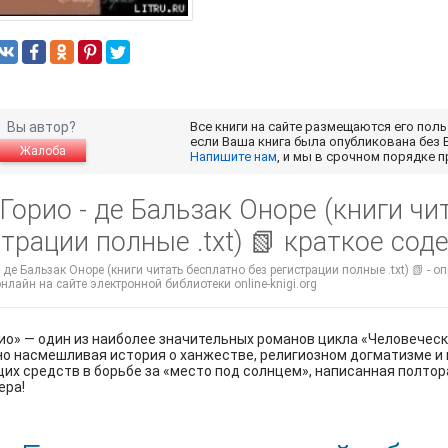
Вы автор?
Все книги на сайте размещаются его пол
если Ваша книга была опубликована без 
Жалоба
Напишите нам
, и мы в срочном порядке 
Горио - де Бальзак Оноре (книги чи
трации полные .txt) 📗 краткое со
- де Бальзак Оноре (книги читать бесплатно без регистрации полные .txt) 📗 - 
нлайн на сайте электронной библиотеки online-knigi.org
ио» — один из наиболее значительных романов цикла «Человеческ
о насмешливая история о ханжестве, религиозном догматизме и 
х средств в борьбе за «место под солнцем», написанная полтора 
ера!