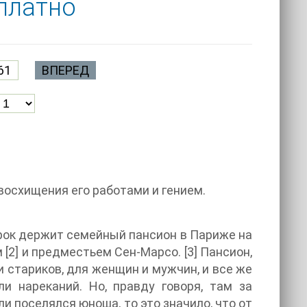
сплатно
61
ВПЕРЕД
восхищения его работами и гением.
орок держит семейный пансион в Париже на
2] и предместьем Сен-Марсо. [3] Пансион,
 стариков, для женщин и мужчин, и все же
и нареканий. Но, правду говоря, там за
и поселялся юноша, то это значило, что от