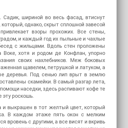
. Садик, шириной во весь фасад, втиснут
 который, однако, скрыт сплошной завесой
привлекает взоры прохожих. Все стены,
радом, и каждый год их пыльные и чахлые
бесед с жильцами. Вдоль стен проложены
а Воке, хотя и родом де Конфлан, упорно
азания своих нахлебников. Меж боковых
саженная щавелем, петрушкой и латуком, а
ые деревья. Под сенью лип врыт в землю
поставлены скамейки. В самый разгар лета,
 помощи наседки, здесь распивают кофе те
е эту роскошь.
 и выкрашен в тот желтый цвет, который
а. В каждом этаже пять окон с мелким
я вровень с другими, а все висят и вкривь