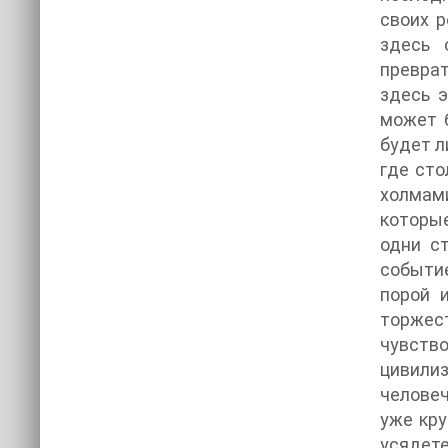
своих р
здесь 
преврат
здесь э
может б
будет л
где сто
холмами
которые
одни с
событие
порой 
торжест
чувство
цивили
человеч
уже кру
усядете