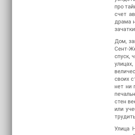
про тай
счет ав
драма н
зачатки
Дом, за
Сент-Же
спуск, 
улицах
величе
своих с
нет ни 
печальн
стен ве
или уч
трудить
Улица 