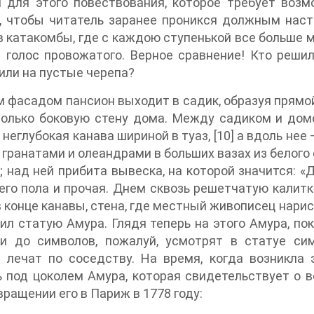
й для этого повествования, которое требует воз
, чтобы читатель заранее проникся должным наст
в катакомбы, где с каждою ступенькой все больше м
 голос провожатого. Верное сравнение! Кто решил
или на пустые черепа?
 фасадом пансион выходит в садик, образуя прямой
только боковую стену дома. Между садиком и дом
неглубокая канава шириной в туаз, [10] а вдоль нее
 гранатами и олеандрами в больших вазах из белого
; над ней прибита вывеска, на которой значится: 
его пола и прочая. Днем сквозь решетчатую калит
в конце канавы, стена, где местный живописец нарис
ил статую Амура. Глядя теперь на этого Амура, п
ки до символов, пожалуй, усмотрят в статуе си
 лечат по соседству. На время, когда возникла 
 под цоколем Амура, которая свидетельствует о 
вращении его в Париж в 1778 году: