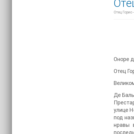
Оте
Отец Горио 
Оноре д
Отец Го
Великом
Де Баль
Престар
улице Н
под наз
нравы 
последн