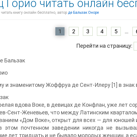
ц Горио читать онлайн бе
- читать книгу онлайн бесплатно, автор
де Бальзак Оноре
1
2
3
4
5
...
Перейти на страницу:
е Бальзак
рио
у и знаменитому Жоффруа де Сент-Илеру [1] в знак 
зак
елая вдова Воке, в девицах де Конфлан, уже лет с
ев-Сент-Женевьев, что между Латинским кварталом [
ванием «Дом Воке», открыт для всех — для юношей и
в этом почтенном заведении никогда не вызывал
ие лет тридцать и не бывало молодых женщин, а есл