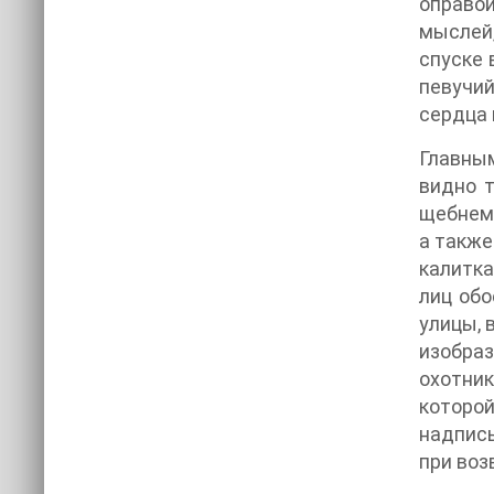
оправо
мыслей
спуске 
певучий
сердца 
Главным
видно 
щебнем 
а также
калитка
лиц обо
улицы, 
изобраз
охотни
которой
надпись
при воз