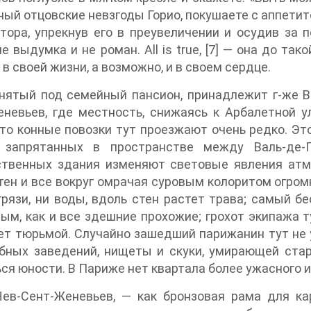
ный отцовские невзгоды Горио, покушаете с аппетит
тора, упрекнув его в преувеличении и осудив за 
е выдумка и не роман. All is true, [7] — она до та
 в своей жизни, а возможно, и в своем сердце.
нятый под семейный пансион, принадлежит г-же В
невьев, где местность, снижаясь к Арбалетной у
что конные повозки тут проезжают очень редко. Э
, запрятанных в пространстве между Валь-де-Г
ственных здания изменяют световые явления ат
тен и все вокруг омрачая суровым колоритом огромн
грязи, ни воды, вдоль стен растет трава; самый б
ым, как и все здешние прохожие; грохот экипажа т
ет тюрьмой. Случайно зашедший парижанин тут не 
ебных заведений, нищеты и скуки, умирающей ста
ся юности. В Париже нет квартала более ужасного и
Нев-Сент-Женевьев, — как бронзовая рама для к