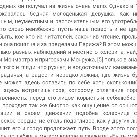
одных он получал на жизнь очень мало. Однако в 
оказалась бедная молоденькая девушка. Как н
ным, неуместным и расточительным его употребле
то слово неизбежно: пусть наша повесть и не др
ыть, кое-кто из читателей, закончив чтение, пролье
и она понятна и за пределами Парижа? В этом можно
лько разных наблюдений и местного колорита, на
 Монмартра и пригорками Монружа, [5] только в з
 того и гляди что рухнут, и водосточными канавами
траданья, а радости нередко ложны, где жизнь б
 может здесь оставить по себе хоть сколько-ниб
и здесь встретишь горе, которому сплетение по
венность: перед его лицом корысть и себялюбие 
 проходит так же быстро, как ощущение от сочног
зации в своем движении подобна колеснице с
еское сердце, не столь податливое, как у других лю
шит его и гордо продолжает путь. Вроде этого пост
сь поглубже в мягком кресле и скажете: «Быть може