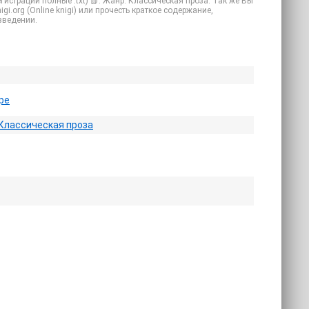
гистрации полные .txt) 📗. Жанр: Классическая проза. Так же Вы
gi.org (Online knigi) или прочесть краткое содержание,
зведении.
ре
Классическая проза