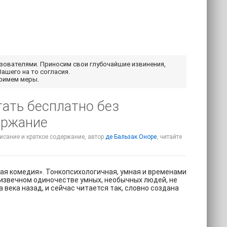
ьзователями. Приносим свои глубочайшие извинения,
Вашего на то согласия.
примем меры.
тать бесплатно без
держание
описание и краткое содержание, автор
де Бальзак Оноре
, читайте
ая комедия». Тонкопсихологичная, умная и временами
извечном одиночестве умных, необычных людей, не
века назад, и сейчас читается так, словно создана