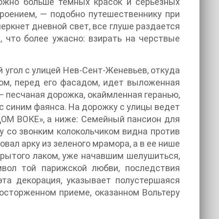
можно больше темных красок и серьезных
роением, — подобно путешественнику при
еркнет дневной свет, все глуше раздается
, что более ужасно: взирать на черствые
 угол с улицей Нев-Сент-Женевьев, откуда
ом, перед его фасадом, идет выложенная
 — песчаная дорожка, окаймленная геранью,
 с синим фаянса. На дорожку с улицы ведет
«ДОМ ВОКЕ», а ниже: Семейный пансион для
ку со звонким колокольчиком видна против
овал арку из зеленого мрамора, а в ее нише
окрытого лаком, уже начавшим шелушиться,
мвол той парижской любви, последствия
эта декорация, указывает полустершаяся
восторженном приеме, оказанном Вольтеру