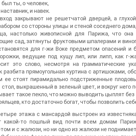
 был ты, о человек,
 наставник, и навек.
вход закрывают не решетчатой дверцей, а глухой
абором со стороны улицы и стеной соседнего дома,
ща, настолько живописной для Парижа, что она 
щие сад, затянуты фруктовыми шпалерами и виног
становятся для г-жи Воке предметом опасений и 
орожки, ведущие под кущу лип, или липп, как г-ж
осит это слово, несмотря на грамматические ук
 разбита прямоугольная куртина с артишоками, об
ам ее стоят пирамидально подстриженные плодов
 стол, выкрашенный в зеленый цвет, и вокруг него 
ывает такое пекло, что можно выводить цыплят без
ояльцев, кто достаточно богат, чтобы позволить себ
етыре этажа с мансардой выстроен из известняка
т какой-то пошлый вид почти всем домам Париж
том и с жалюзи, но ни одно из жалюзи не поднимаетс