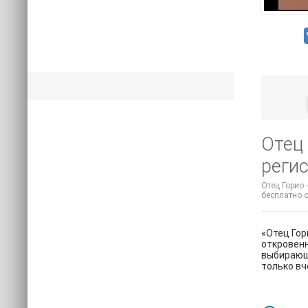
Отец 
регис
Отец Горио 
бесплатно о
«Отец Гор
откровенн
выбирающи
только вч