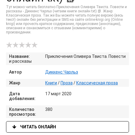
Тут можно читать бесплатно Приключения Оливера Твиста. Повести и
рассказы - Диккенс Чарльз (читаем книги онлайн txt) 📗. Жанр:
Классическая проза. Так же Вы можете читать полную версию (весь
текст) онлайн без регистрации и SMS на сайте online-knigi.org (Online
knigi) или прочесть краткое содержание, предисловие (аннотацию),
описание и ознакомиться с отзывами (комментариями) о
произведении.
Название:
Приключения Оливера Твиста. Повести
и рассказы
Автор
Диккенс Чарльз
Жанр
Книги
/
Проза
/
Классическая проза
Дата
17 март 2020
добавления:
Количество
380
просмотров:
ЧИТАТЬ ОНЛАЙН