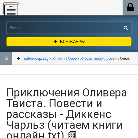
Online-knigi.org
ВСЕ ЖАНРЫ
online-knigi.org
»
Книги
»
Проза
»
Классическая проза
» Приключени
ДОБАВИТЬ
В
Приключения Оливера
ЗАКЛАДКИ
Твиста. Повести и
рассказы - Диккенс
Чарльз (читаем книги
онлайн txt) 📗