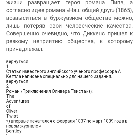
жизни развращает героя романа Пипа, а
согласно идее романа «Наш общий друг» (1865),
возвыситься в буржуазном обществе можно,
лишь потеряв свои человеческие качества.
Совершенно очевидно, что Диккенс пришел к
резкому неприятию общества, к которому
принадлежал.
вернуться
1
Статья известного английского ученого профессора А.
Кеттла написана специально для нашего издания.
вернуться
2
Роман «Приключения Оливера Твиста» («
The
Adventures
of
Oliver
Twist
») впервые печатался с февраля 1837 по март 1839 года в
новом журнале «
Bentley
'