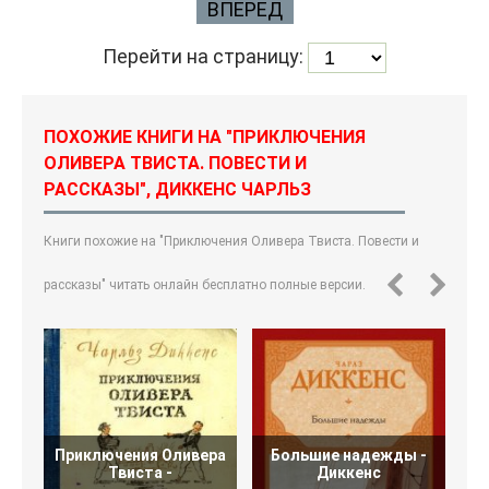
ВПЕРЕД
Перейти на страницу:
ПОХОЖИЕ КНИГИ НА "ПРИКЛЮЧЕНИЯ
ОЛИВЕРА ТВИСТА. ПОВЕСТИ И
РАССКАЗЫ", ДИККЕНС ЧАРЛЬЗ
Книги похожие на "Приключения Оливера Твиста. Повести и
рассказы" читать онлайн бесплатно полные версии.
Приключения Оливера
Большие надежды -
Кр
Твиста -
Диккенс