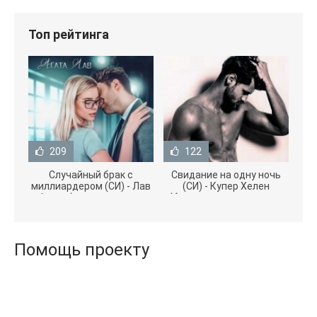
Топ рейтинга
209
122
Случайный брак с
Свидание на одну ночь
миллиардером (СИ) - Лав
(СИ) - Купер Хелен
Агата (полная версия
(бесплатные серии книг
книги TXT) 📗
.txt) 📗
Помощь проекту