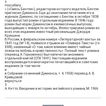
s
miscellany
» («Смесь Бентли»), редактором которого издатель Бентли
пригласил Диккенса. Еще до окончания печатания его в
журнале Диккенс, по соглашению с Бентли, в октябре 1838
года выпустил роман отдельным изданием. В 1846 году
роман был издан Диккенсом в ежемесячных выпусках,
выходивших с января по октябрь. Иллюстрировал роман во
всех этих изданиях известный рисовальщик Джордж
Крукшенк.
В России, в февральском номере «Литературной газеты» за
1841 год (№ 14), появился отрывок из «Оливера Твиста» (гл.
XXIII), названный «О том, какое влияние имеют чайные
ложки на любовь и нравственность». Полный текст романа
(перевод А. Горковенко) был напечатан анонимно
отдельной книгой (СПб 1841). Настоящим изданием
воспроизводится многократно печатавшийся в советских
изданиях (в том числе
и
в Собрании сочинений Диккенса, т. 4, 1958) перевод А. В.
Кривцовой.
вернуться
3
А. Кеттл, Введение в историю английского романа, М. 1966.