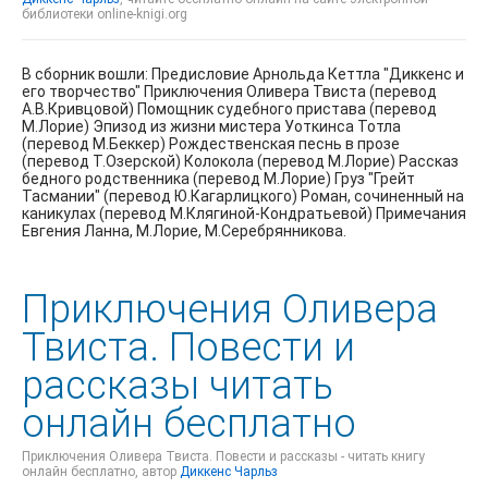
библиотеки online-knigi.org
В сборник вошли: Предисловие Арнольда Кеттла "Диккенс и
его творчество" Приключения Оливера Твиста (перевод
А.В.Кривцовой) Помощник судебного пристава (перевод
М.Лорие) Эпизод из жизни мистера Уоткинса Тотла
(перевод М.Беккер) Рождественская песнь в прозе
(перевод Т.Озерской) Колокола (перевод М.Лорие) Рассказ
бедного родственника (перевод М.Лорие) Груз "Грейт
Тасмании" (перевод Ю.Кагарлицкого) Роман, сочиненный на
каникулах (перевод М.Клягиной-Кондратьевой) Примечания
Евгения Ланна, М.Лорие, М.Серебрянникова.
Приключения Оливера
Твиста. Повести и
рассказы читать
онлайн бесплатно
Приключения Оливера Твиста. Повести и рассказы - читать книгу
онлайн бесплатно, автор
Диккенс Чарльз