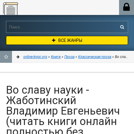
Online-knigi.org
ВСЕ ЖАНРЫ
online-knigi.org
»
Книги
»
Проза
»
Классическая проза
» Во славу н
ДОБАВИТЬ
В
Во славу науки -
ЗАКЛАДКИ
Жаботинский
Владимир Евгеньевич
(читать книги онлайн
полностью без