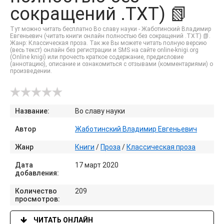
сокращений .TXT) 📗
Тут можно читать бесплатно Во славу науки - Жаботинский Владимир
Евгеньевич (читать книги онлайн полностью без сокращений .TXT) 📗.
Жанр: Классическая проза. Так же Вы можете читать полную версию
(весь текст) онлайн без регистрации и SMS на сайте online-knigi.org
(Online knigi) или прочесть краткое содержание, предисловие
(аннотацию), описание и ознакомиться с отзывами (комментариями) о
произведении.
Название:
Во славу науки
Автор
Жаботинский Владимир Евгеньевич
Жанр
Книги
/
Проза
/
Классическая проза
Дата
17 март 2020
добавления:
Количество
209
просмотров:
ЧИТАТЬ ОНЛАЙН