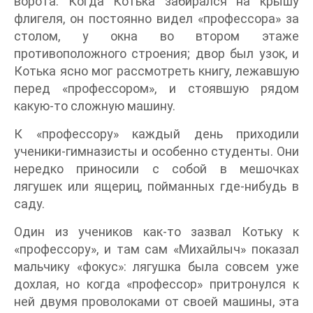
ворота. Когда Котька забирался на крышу
флигеля, он постоянно видел «профессора» за
столом, у окна во втором этаже
противоположного строения; двор был узок, и
Котька ясно мог рассмотреть книгу, лежавшую
перед «профессором», и стоявшую рядом
какую-то сложную машину.
К «профессору» каждый день приходили
ученики-гимназисты и особенно студенты. Они
нередко приносили с собой в мешочках
лягушек или ящериц, пойманных где-нибудь в
саду.
Один из учеников как-то зазвал Котьку к
«профессору», и там сам «Михайлыч» показал
мальчику «фокус»: лягушка была совсем уже
дохлая, но когда «профессор» притронулся к
ней двумя проволоками от своей машины, эта