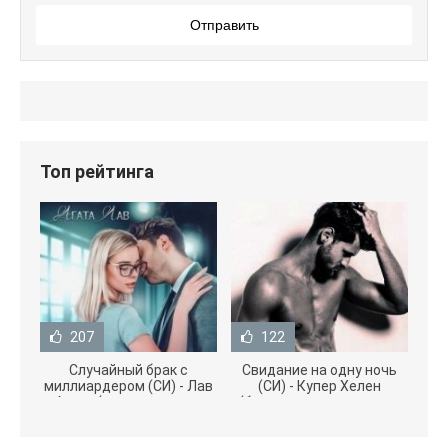
Отправить
Топ рейтинга
207
122
Случайный брак с
Свидание на одну ночь
миллиардером (СИ) - Лав
(СИ) - Купер Хелен
Агата (полная версия
(бесплатные серии книг
книги TXT) 📗
.txt) 📗