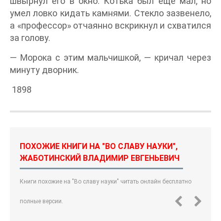
швырнул его в окно. Котька был еще мал, но
умел ловко кидать камнями. Стекло зазвенело,
а «профессор» отчаянно вскрикнул и схватился
за голову.
— Морока с этим мальчишкой, — кричал через
минуту дворник.
1898
ПОХОЖИЕ КНИГИ НА "ВО СЛАВУ НАУКИ",
ЖАБОТИНСКИЙ ВЛАДИМИР ЕВГЕНЬЕВИЧ
Книги похожие на "Во славу науки" читать онлайн бесплатно
полные версии.