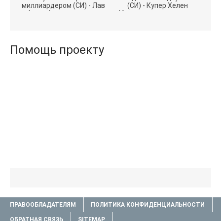
миллиардером (СИ) - Лав
(СИ) - Купер Хелен
Агата (полная версия
(бесплатные серии книг
книги TXT) 📗
.txt) 📗
Помощь проекту
ПРАВООБЛАДАТЕЛЯМ
ПОЛИТИКА КОНФИДЕНЦИАЛЬНОСТИ
ОБРАТНАЯ СВЯЗЬ
SITEMAP