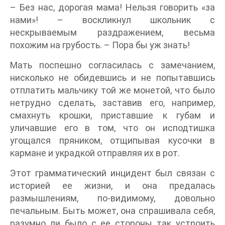
– Без нас, дорогая мама! Нельзя говорить «за
нами»! – воскликнул школьник с
нескрываемым раздражением, весьма
похожим на грубость. – Пора бы уж знать!
Мать поспешно согласилась с замечанием,
нисколько не обидевшись и не попытавшись
отплатить мальчику той же монетой, что было
нетрудно сделать, заставив его, например,
смахнуть крошки, приставшие к губам и
уличавшие его в том, что он исподтишка
угощался пряником, отщипывая кусочки в
кармане и украдкой отправляя их в рот.
Этот грамматический инцидент был связан с
историей ее жизни, и она предалась
размышлениям, по-видимому, довольно
печальным. Быть может, она спрашивала себя,
разумно ли было с ее стороны так устроить