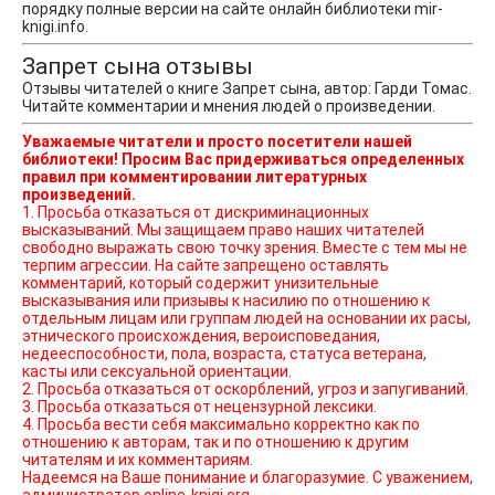
порядку полные версии на сайте онлайн библиотеки mir-
knigi.info.
Запрет сына отзывы
Отзывы читателей о книге Запрет сына, автор: Гарди Томас.
Читайте комментарии и мнения людей о произведении.
Уважаемые читатели и просто посетители нашей
библиотеки! Просим Вас придерживаться определенных
правил при комментировании литературных
произведений.
1. Просьба отказаться от дискриминационных
высказываний. Мы защищаем право наших читателей
свободно выражать свою точку зрения. Вместе с тем мы не
терпим агрессии. На сайте запрещено оставлять
комментарий, который содержит унизительные
высказывания или призывы к насилию по отношению к
отдельным лицам или группам людей на основании их расы,
этнического происхождения, вероисповедания,
недееспособности, пола, возраста, статуса ветерана,
касты или сексуальной ориентации.
2. Просьба отказаться от оскорблений, угроз и запугиваний.
3. Просьба отказаться от нецензурной лексики.
4. Просьба вести себя максимально корректно как по
отношению к авторам, так и по отношению к другим
читателям и их комментариям.
Надеемся на Ваше понимание и благоразумие. С уважением,
администратор online-knigi.org