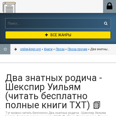
Online-knigi.org
ВСЕ ЖАНРЫ
online-knigi.org
»
Книги
»
Проза
»
Проза прочее
» Два знатных роди
ДОБАВИТЬ
В
Два знатных родича -
ЗАКЛАДКИ
Шекспир Уильям
(читать бесплатно
полные книги TXT) 📗
Тут можно читать бесплатно Два знатных родича - Шекспир Уильям