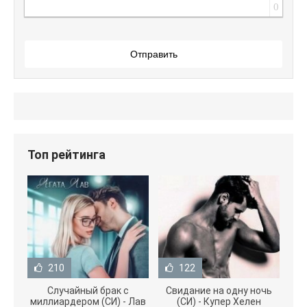
0
Отправить
Топ рейтинга
210
122
Случайный брак с
Свидание на одну ночь
миллиардером (СИ) - Лав
(СИ) - Купер Хелен