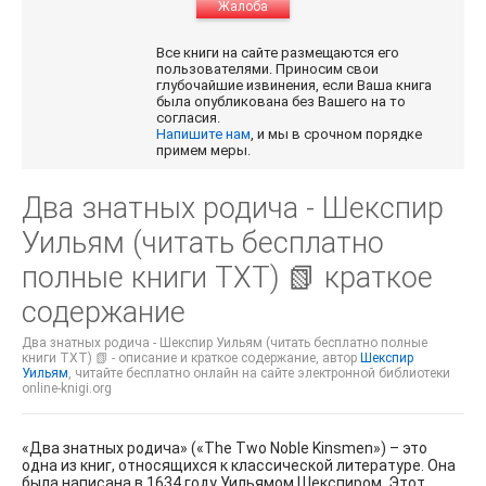
Жалоба
Все книги на сайте размещаются его
пользователями. Приносим свои
глубочайшие извинения, если Ваша книга
была опубликована без Вашего на то
согласия.
Напишите нам
, и мы в срочном порядке
примем меры.
Два знатных родича - Шекспир
Уильям (читать бесплатно
полные книги TXT) 📗 краткое
содержание
Два знатных родича - Шекспир Уильям (читать бесплатно полные
книги TXT) 📗 - описание и краткое содержание, автор
Шекспир
Уильям
, читайте бесплатно онлайн на сайте электронной библиотеки
online-knigi.org
«Два знатных родича» («The Two Noble Kinsmen») – это
одна из книг, относящихся к классической литературе. Она
была написана в 1634 году Уильямом Шекспиром. Этот