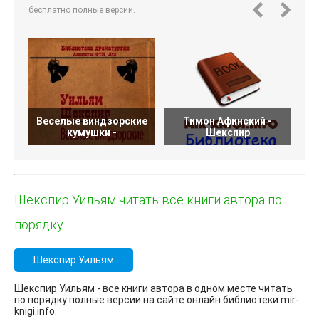
бесплатно полные версии.
Веселые виндзорские
Тимон Афинский -
А
кумушки -
Шекспир
Шекспир Уильям читать все книги автора по
порядку
Шекспир Уильям
Шекспир Уильям - все книги автора в одном месте читать
по порядку полные версии на сайте онлайн библиотеки mir-
knigi.info.