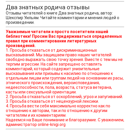
Два знатных родича отзывы
Отзывы читателей о книге Два знатных родича, автор:
Шекспир Уильям. Читайте комментарии и мнения людей о
произведении.
Уважаемые читатели и просто посетители нашей
библиотеки! Просим Вас придерживаться определенных
правил при комментировании литературных
произведений.
1. Просьба отказаться от дискриминационных
высказываний. Мы защищаем право наших читателей
свободно выражать свою точку зрения. Вместе с тем мы не
терпим агрессии. На сайте запрещено оставлять
комментарий, который содержит унизительные
высказывания или призывы к насилию по отношению к
отдельным лицам или группам людей на основании их расы,
этнического происхождения, вероисповедания,
недееспособности, пола, возраста, статуса ветерана,
касты или сексуальной ориентации.
2. Просьба отказаться от оскорблений, угроз и запугиваний.
3. Просьба отказаться от нецензурной лексики.
4. Просьба вести себя максимально корректно как по
отношению к авторам, так и по отношению к другим
читателям и их комментариям.
Надеемся на Ваше понимание и благоразумие. С уважением,
администратор online-knigi.org