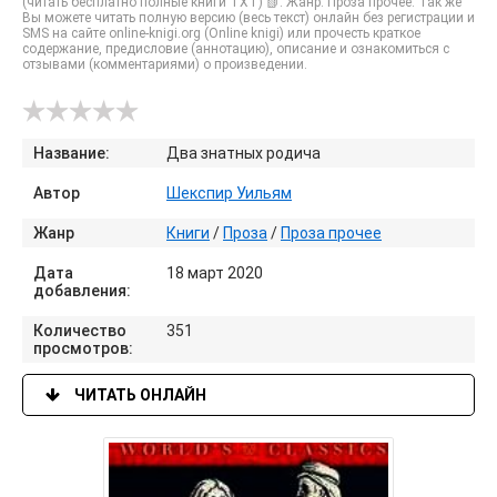
(читать бесплатно полные книги TXT) 📗. Жанр: Проза прочее. Так же
Вы можете читать полную версию (весь текст) онлайн без регистрации и
SMS на сайте online-knigi.org (Online knigi) или прочесть краткое
содержание, предисловие (аннотацию), описание и ознакомиться с
отзывами (комментариями) о произведении.
Название:
Два знатных родича
Автор
Шекспир Уильям
Жанр
Книги
/
Проза
/
Проза прочее
Дата
18 март 2020
добавления:
Количество
351
просмотров:
ЧИТАТЬ ОНЛАЙН