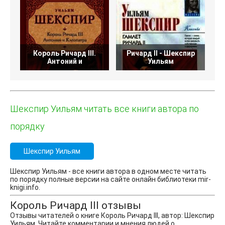
Король Ричард III.
Ричард II - Шекспир
Антоний и
Уильям
Шекспир Уильям читать все книги автора по
порядку
Шекспир Уильям
Шекспир Уильям - все книги автора в одном месте читать
по порядку полные версии на сайте онлайн библиотеки mir-
knigi.info.
Король Ричард III отзывы
Отзывы читателей о книге Король Ричард III, автор: Шекспир
Уильям. Читайте комментарии и мнения людей о