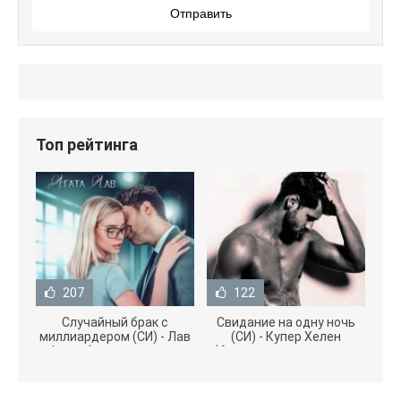
Отправить
Топ рейтинга
207
122
Случайный брак с
Свидание на одну ночь
миллиардером (СИ) - Лав
(СИ) - Купер Хелен
Агата (полная версия
(бесплатные серии книг
книги TXT) 📗
.txt) 📗