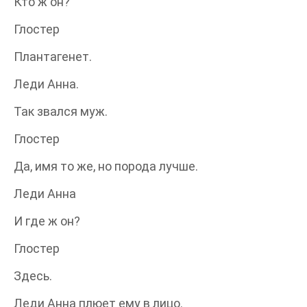
Кто ж он?
Глостер
Плантагенет.
Леди Анна.
Так звался муж.
Глостер
Да, имя то же, но порода лучше.
Леди Анна
И где ж он?
Глостер
Здесь.
Леди Анна плюет ему в лицо.