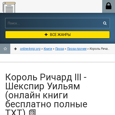
Online-knigi.org
ВСЕ ЖАНРЫ
online-knigi.org
»
Книги
»
Проза
»
Проза прочее
» Король Ричард II
ДОБАВИТЬ
В
Король Ричард III -
ЗАКЛАДКИ
Шекспир Уильям
(онлайн книги
бесплатно полные
TXT) 📗