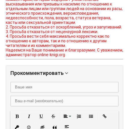
высказывания или призывы к насилию по отношению к
отдельным лицам или группам людей на основании их расы,
этнического происхождения, вероисповедания,
недееспособности, пола, возраста, статуса ветерана,
касты или сексуальной ориентации.
2. Просьба отказаться от оскорблений, угроз и запугиваний.
3. Просьба отказаться от нецензурной лексики.
4. Просьба вести себя максимально корректно как по
отношению к авторам, так и по отношению к другим
читателям и их комментариям.
Надеемся на Ваше понимание и благоразумие. С уважением,
администратор online-knigi.org
Прокомментировать
Полужирный
Курсив
Подчеркнутый
Зачеркнутый
Выравнивание
Нумерованный списо
Маркированный
Вставить