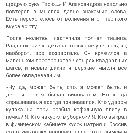
щедрую руку Твою…» И Александров невольно
повторял в мыслях давно знакомые слова.
Есть перехотелось от волнения и от терпкого
вкуса во рту.
После молитвы наступила полная тишина.
Раздражение кадета не только не улеглось, но,
наоборот, все возрастало. Он кружился в
маленьком пространстве четырех квадратных
шагов, и новые дикие и дерзкие мысли все
более овладевали им.
«Ну да, может быть, сто, а может быть, и
двести раз я бывал виноватым. Но когда
спрашивали, я всегда признавался. Кто ударом
кулака на пари разбил кафельную плиту в
печке? Я. Кто накурил в уборной? Я. Кто выкрал
в физическом кабинете кусок натрия и, бросив
его в умывалку, наполнил весь этаж дымом и