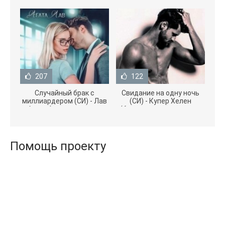
207
122
Случайный брак с
Свидание на одну ночь
миллиардером (СИ) - Лав
(СИ) - Купер Хелен
Агата (полная версия
(бесплатные серии книг
книги TXT) 📗
.txt) 📗
Помощь проекту