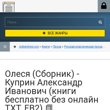
Online-knigi.org
ВСЕ ЖАНРЫ
online-knigi.org
»
Книги
»
Проза
»
Русская классическая проза
» Оле
ДОБАВИТЬ
В
Олеся (Сборник) -
ЗАКЛАДКИ
Куприн Александр
Иванович (книги
бесплатно без онлайн
TXT, FB2) 📗