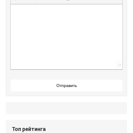
Вставить защищенную ссылку
Вставить смайлик
Вставка скрытого текста
Вставка цитаты
Вставка спойлера
0
Отправить
Топ рейтинга