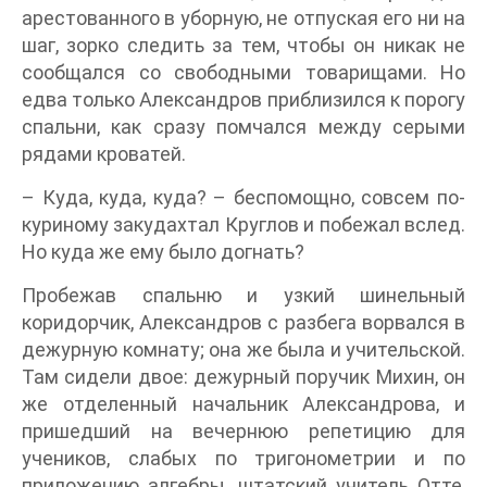
арестованного в уборную, не отпуская его ни на
шаг, зорко следить за тем, чтобы он никак не
сообщался со свободными товарищами. Но
едва только Александров приблизился к порогу
спальни, как сразу помчался между серыми
рядами кроватей.
– Куда, куда, куда? – беспомощно, совсем по-
куриному закудахтал Круглов и побежал вслед.
Но куда же ему было догнать?
Пробежав спальню и узкий шинельный
коридорчик, Александров с разбега ворвался в
дежурную комнату; она же была и учительской.
Там сидели двое: дежурный поручик Михин, он
же отделенный начальник Александрова, и
пришедший на вечернюю репетицию для
учеников, слабых по тригонометрии и по
приложению алгебры, штатский учитель Отте,