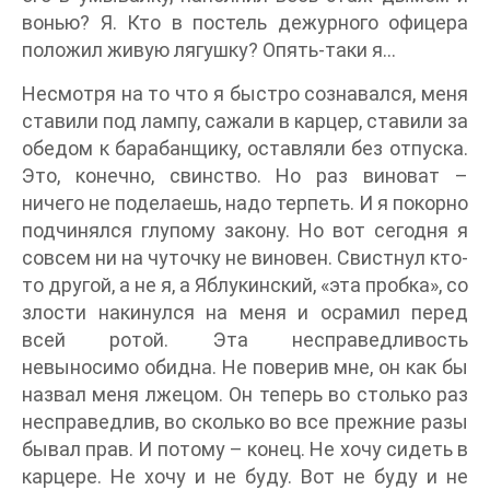
вонью? Я. Кто в постель дежурного офицера
положил живую лягушку? Опять-таки я…
Несмотря на то что я быстро сознавался, меня
ставили под лампу, сажали в карцер, ставили за
обедом к барабанщику, оставляли без отпуска.
Это, конечно, свинство. Но раз виноват –
ничего не поделаешь, надо терпеть. И я покорно
подчинялся глупому закону. Но вот сегодня я
совсем ни на чуточку не виновен. Свистнул кто-
то другой, а не я, а Яблукинский, «эта пробка», со
злости накинулся на меня и осрамил перед
всей ротой. Эта несправедливость
невыносимо обидна. Не поверив мне, он как бы
назвал меня лжецом. Он теперь во столько раз
несправедлив, во сколько во все прежние разы
бывал прав. И потому – конец. Не хочу сидеть в
карцере. Не хочу и не буду. Вот не буду и не