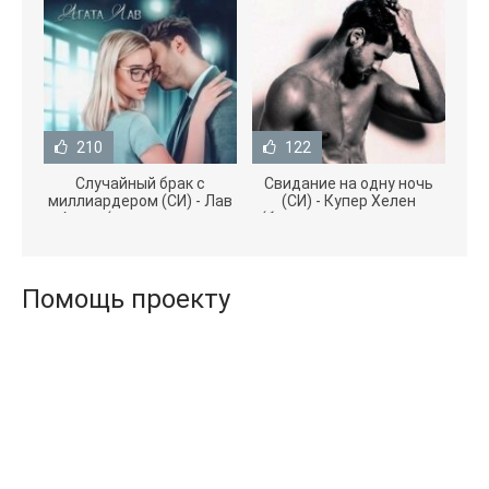
210
122
Случайный брак с
Свидание на одну ночь
миллиардером (СИ) - Лав
(СИ) - Купер Хелен
Агата (полная версия
(бесплатные серии книг
книги TXT) 📗
.txt) 📗
Помощь проекту