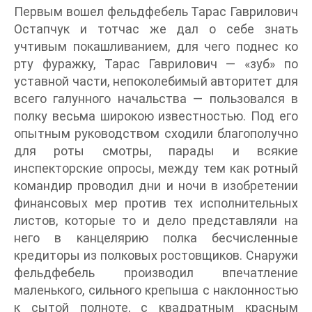
Первым вошел фельдфебель Тарас Гаврилович
Остапчук и тотчас же дал о себе знать
учтивым покашливанием, для чего поднес ко
рту фуражку, Тарас Гаврилович — «зуб» по
уставной части, непоколебимый авторитет для
всего галунного начальства — пользовался в
полку весьма широкою известностью. Под его
опытным руководством сходили благополучно
для роты смотры, парады и всякие
инспекторские опросы, между тем как ротный
командир проводил дни и ночи в изобретении
финансовых мер против тех исполнительных
листов, которые то и дело представляли на
него в канцелярию полка бесчисленные
кредиторы из полковых ростовщиков. Снаружи
фельдфебель производил впечатление
маленького, сильного крепыша с наклонностью
к сытой полноте, с квадратным красным