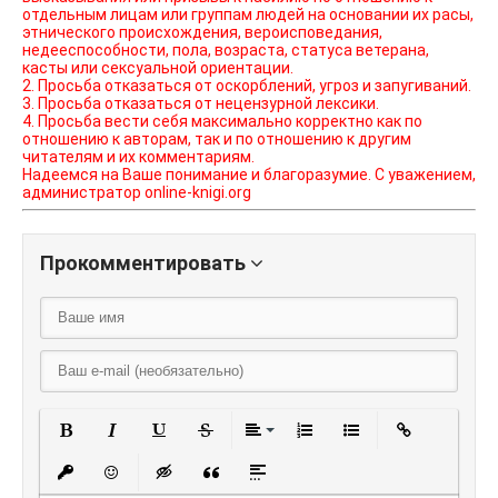
отдельным лицам или группам людей на основании их расы,
этнического происхождения, вероисповедания,
недееспособности, пола, возраста, статуса ветерана,
касты или сексуальной ориентации.
2. Просьба отказаться от оскорблений, угроз и запугиваний.
3. Просьба отказаться от нецензурной лексики.
4. Просьба вести себя максимально корректно как по
отношению к авторам, так и по отношению к другим
читателям и их комментариям.
Надеемся на Ваше понимание и благоразумие. С уважением,
администратор online-knigi.org
Прокомментировать
Полужирный
Курсив
Подчеркнутый
Зачеркнутый
Выравнивание
Нумерованный списо
Маркированный
Вставить