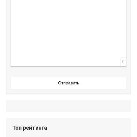
Вставить защищенную ссылку
Вставить смайлик
Вставка скрытого текста
Вставка цитаты
Вставка спойлера
0
Отправить
Топ рейтинга