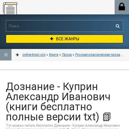
Online-knigi.org
ВСЕ ЖАНРЫ
online-knigi.org
»
Книги
»
Проза
»
Русская классическая проза
» Доз
ДОБАВИТЬ
В
Дознание - Куприн
ЗАКЛАДКИ
Александр Иванович
(книги бесплатно
полные версии txt) 📗
Тут можно читать бесплатно Дознание - Куприн Александр Иванович