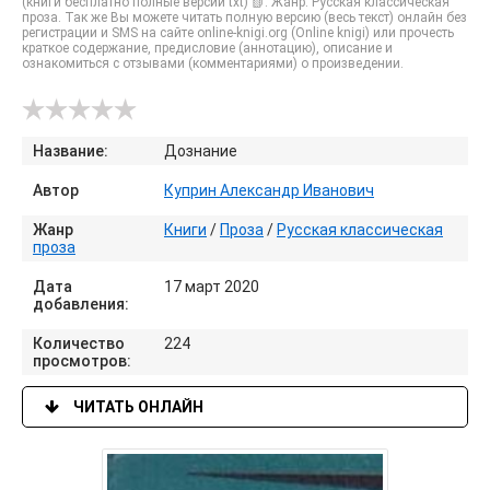
(книги бесплатно полные версии txt) 📗. Жанр: Русская классическая
проза. Так же Вы можете читать полную версию (весь текст) онлайн без
регистрации и SMS на сайте online-knigi.org (Online knigi) или прочесть
краткое содержание, предисловие (аннотацию), описание и
ознакомиться с отзывами (комментариями) о произведении.
Название:
Дознание
Автор
Куприн Александр Иванович
Жанр
Книги
/
Проза
/
Русская классическая
проза
Дата
17 март 2020
добавления:
Количество
224
просмотров:
ЧИТАТЬ ОНЛАЙН