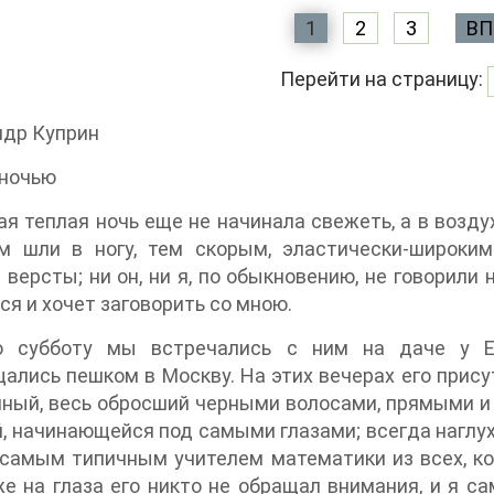
1
2
3
ВП
Перейти на страницу:
ндр Куприн
 ночью
я теплая ночь еще не начинала свежеть, а в возду
м шли в ногу, тем скорым, эластически-широки
 версты; ни он, ни я, по обыкновению, не говорили 
ся и хочет заговорить со мною.
 субботу мы встречались с ним на даче у Е
ались пешком в Москву. На этих вечерах его прису
ый, весь обросший черными волосами, прямыми и 
, начинающейся под самыми глазами; всегда наглух
самым типичным учителем математики из всех, кот
е на глаза его никто не обращал внимания, и я са