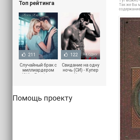
Тут можно ч
Топ рейтинга
Так же Вы м
содержание
211
122
Случайный брак с
Свидание на одну
миллиардером
ночь (СИ) - Купер
(СИ) - Лав Агата
Хелен
(полная версия
(бесплатные
книги TXT) 📗
серии книг .txt) 📗
Помощь проекту