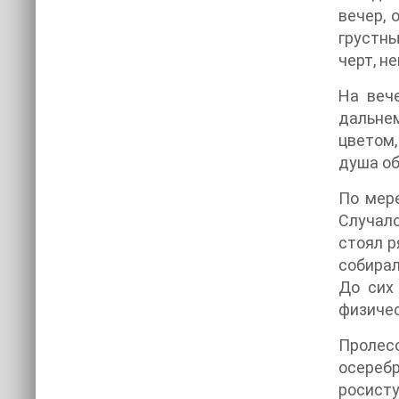
вечер, 
грустн
черт, н
На веч
дальнем
цветом,
душа о
По мере
Случало
стоял р
собирал
До сих 
физичес
Пролесо
осеребр
росист