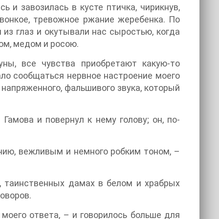
сь и завозилась в кусте птичка, чирикнув,
 звонкое, тревожное ржание жеребенка. По
 из глаз и окутывали нас сыростью, когда
ом, медом и росою.
уны, все чувства приобретают какую-то
ало сообщаться нервное настроение моего
о напряженного, фальшивого звука, который
Гамова и повернул к нему голову; он, по-
ению, вежливым и немного робким тоном, –
х, таинственных дамах в белом и храбрых
оворов.
 моего ответа, – и говорилось больше для