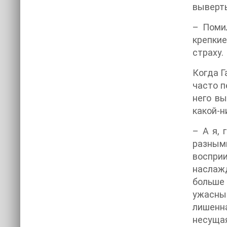
выверт
– Помил
крепкие
страху.
Когда Г
часто п
него вы
какой-н
– А я, 
разными
воспри
наслаж
больше 
ужасны!
лишенн
несущая