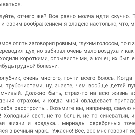
ываться.
уйте, отчего же? Все равно молча идти скучно. Т
 и своим воображением я владею настолько, что, 
амов опять заговорил ровным, глухим голосом, то я 
ереводил дух, но забирал очень мало воздуха и ка
ходили короткими, отрывистыми, а конец их был е
ибудь грудной болезни.
голубчик, очень многого, почти всего боюсь. Когд
, трубочистами, ну, знаете, чем вообще детей п
имчивый. Должно быть, страх-то на всю жизнь в
дения страхом, и когда мной овладевает припад
себя расстроить… Возьмите вы, например, самую н
 Холодный свет, не то белый, не то синеватый, 
ая жизни и воздуха… мириады серебряных точек
ся в вечный мрак… Ужасно! Все, все мне говорит ясн