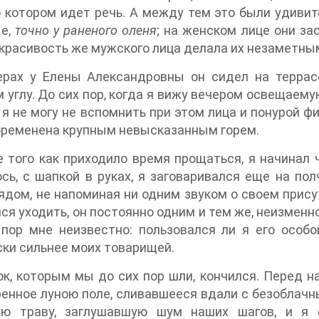
о котором идет речь. А между тем это были удивит
ые,
точно у раненого оленя
; на женском лице они за
екрасивость же мужского лица делала их незаметны
ерах у Елены Александровны он сидел на террас
 углу. До сих пор, когда я вижу вечером освещаем
 я не могу не вспомнить при этом лица и понурой фи
бременена крупным невысказанным горем.
 того как приходило время прощаться, я начинал 
сь, с шапкой в руках, я заговаривался еще на по
ядом, не напоминая ни одним звуком о своем присут
ся уходить, он постоянно одним и тем же, неизменн
пор мне неизвестно: пользовался ли я его особо
ки сильнее моих товарищей.
к, которым мы до сих пор шли, кончился. Перед на
енное луною поле, сливавшееся вдали с безоблачн
ую траву, заглушавшую шум наших шагов, и я 