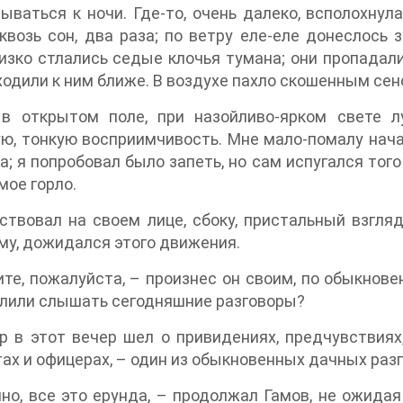
ываться к ночи. Где-то, очень далеко, всполохнула
квозь сон, два раза; по ветру еле-еле донеслось
изко стлались седые клочья тумана; они пропадали
одили к ним ближе. В воздухе пахло скошенным сен
 в открытом поле, при назойливо-ярком свете л
ю, тонкую восприимчивость. Мне мало-помалу нач
а; я попробовал было запеть, но сам испугался тог
мое горло.
ствовал на своем лице, сбоку, пристальный взгляд 
у, дожидался этого движения.
те, пожалуйста, – произнес он своим, по обыкнов
лили слышать сегодняшние разговоры?
р в этот вечер шел о привидениях, предчувствия
ах и офицерах, – один из обыкновенных дачных разг
но, все это ерунда, – продолжал Гамов, не ожидая