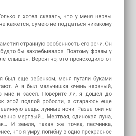
олько я хотел сказать, что у меня нервы
мне кажется, сумею не поддаться никакому
заметил странную особенность его речи. Он
к будто бы захлебывался. Поэтому фразы у
ле слышен. Вероятно, это происходило от
а я был еще ребенком, меня пугали буками
угают. А я был мальчишка очень нервный,
о мне и засел. Поверите ли, я дошел до
ок этой подлой робости, я стараюсь еще
евинную вещь: лунные ночи. Разве они не
именно мертвый… Мертвая, одинокая луна,
… И земля, такая же точка, песчинка,
ее, что я умру, погибну в одно прекрасное