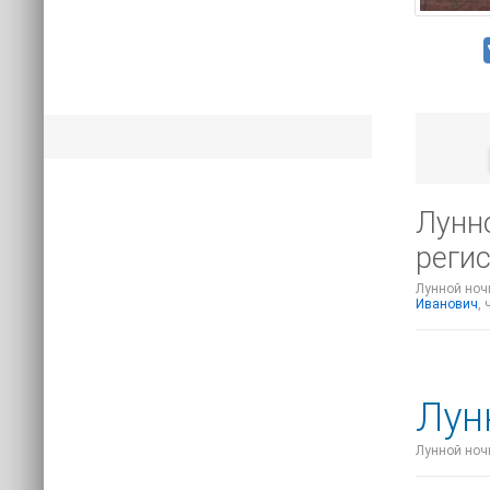
Лунно
регис
Лунной ночь
Иванович
,
Лун
Лунной ночь