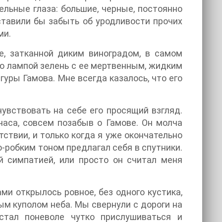
ельные глаза: большие, черные, постоянно
ставили бы забыть об уродливости прочих
ми.
е, затканной диким виноградом, в самом
ую лампой зелень с ее мертвенным, жидким
гуры Гамова. Мне всегда казалось, что его
чувствовать на себе его просящий взгляд.
лчаса, совсем позабыв о Гамове. Он молча
ствии, и только когда я уже окончательно
о-робким тоном предлагал себя в спутники.
й симпатией, или просто он считал меня
ми открылось ровное, без одного кустика,
ым куполом неба. Мы свернули с дороги на
стал поневоле чутко прислушиваться и