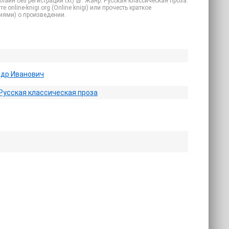
айн без регистрации txt) 📗. Жанр: Русская классическая проза.
online-knigi.org (Online knigi) или прочесть краткое
иями) о произведении.
ндр Иванович
Русская классическая проза