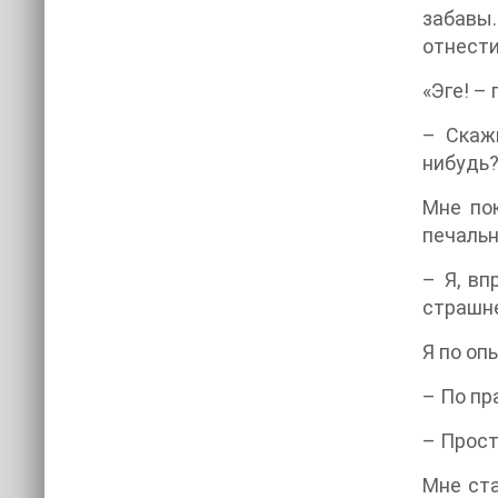
забавы.
отнести
«Эге! –
– Скаж
нибудь
Мне пок
печальн
– Я, вп
страшне
Я по оп
– По пр
– Прост
Мне ста