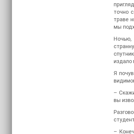
пригляд
точно с
траве н
мы подх
Ночью,
странну
спутник
издало 
Я почув
видимом
– Скажи
вы изво
Разгово
студент
– Конеч