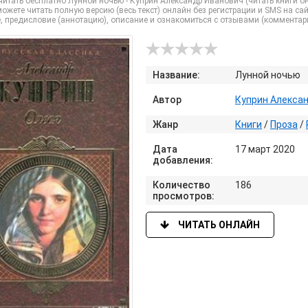
итать бесплатно Лунной ночью - Куприн Александр Иванович (читать книги онл
ожете читать полную версию (весь текст) онлайн без регистрации и SMS на сайте 
, предисловие (аннотацию), описание и ознакомиться с отзывами (комментар
Название:
Лунной ночью
Автор
Куприн Алекса
Жанр
Книги
/
Проза
/
Дата
17 март 2020
добавления:
Количество
186
просмотров:
ЧИТАТЬ ОНЛАЙН