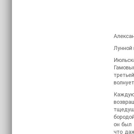
Алекса
Лунной
Июльска
Гамовы
третьей
волнует
Каждую
возвращ
тщедушн
бородой
он был 
что даж