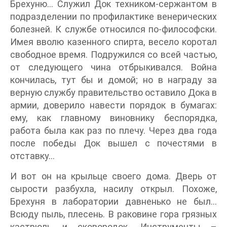
Брехуню… Служил Док техником-сержантом в
подразделении по профилактике венерических
болезней. К службе относился по-философски.
Имея вволю казенного спирта, весело коротал
свободное время. Подружился со всей частью,
от следующего чина отбрыкивался. Война
кончилась, тут бы и домой; но в награду за
верную службу правительство оставило Дока в
армии, доверило навести порядок в бумагах:
ему, как главному виновнику беспорядка,
работа была как раз по плечу. Через два года
после победы Док вышел с почестями в
отставку…
И вот он на крыльце своего дома. Дверь от
сырости разбухла, насилу открыл. Похоже,
Брехуня в лаборатории давненько не был…
Всюду пыль, плесень. В раковине гора грязных
кастрюль и сковородок. Инструменты –