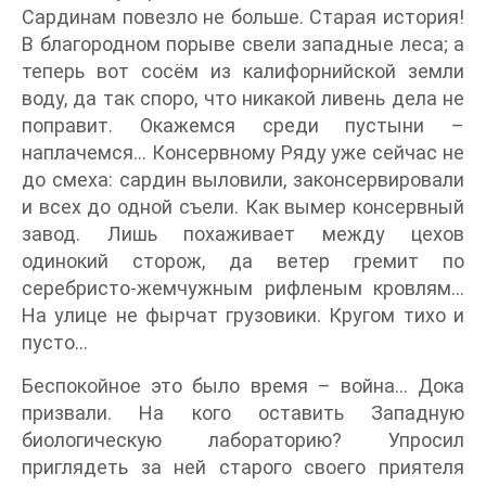
Сардинам повезло не больше. Старая история!
В благородном порыве свели западные леса; а
теперь вот сосём из калифорнийской земли
воду, да так споро, что никакой ливень дела не
поправит. Окажемся среди пустыни –
наплачемся… Консервному Ряду уже сейчас не
до смеха: сардин выловили, законсервировали
и всех до одной съели. Как вымер консервный
завод. Лишь похаживает между цехов
одинокий сторож, да ветер гремит по
серебристо-жемчужным рифленым кровлям…
На улице не фырчат грузовики. Кругом тихо и
пусто…
Беспокойное это было время – война… Дока
призвали. На кого оставить Западную
биологическую лабораторию? Упросил
приглядеть за ней старого своего приятеля