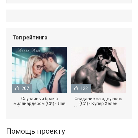
Топ рейтинга
207
122
Случайный брак с
Свидание на одну ночь
миллиардером (СИ) - Лав
(СИ) - Купер Хелен
Агата (полная версия
(бесплатные серии книг
книги TXT) 📗
.txt) 📗
Помощь проекту