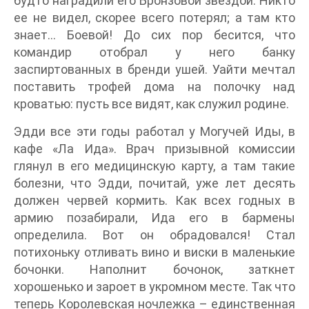
будто наградили его Бронзовой звездой. Никто
ее не видел, скорее всего потерял; а там кто
знает… Боевой! До сих пор бесится, что
командир отобрал у него банку
заспиртованных в бренди ушей. Уайти мечтал
поставить трофей дома на полочку над
кроватью: пусть все видят, как служил родине.
Эдди все эти годы работал у Могучей Иды, в
кафе «Ла Ида». Врач призывной комиссии
глянул в его медицинскую карту, а там такие
болезни, что Эдди, почитай, уже лет десять
должен червей кормить. Как всех годных в
армию позабирали, Ида его в бармены
определила. Вот он обрадовался! Стал
потихоньку отливать вино и виски в маленькие
бочонки. Наполнит бочонок, заткнет
хорошенько и зароет в укромном месте. Так что
теперь Королевская ночлежка – единственная