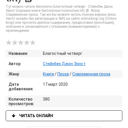
Тут можно читать бесплатно Благостный четверг - Стейнбек Джон
Эрнст (хорошие книги бесплатные полностью txt) 📗. Жанр:
Современная проза. Так же Вы можете читать полную версию (весь
текст) онлайн без регистрации и SMS на сайте online-knigi.org (Online
knigi) или прочесть краткое содержание, предисловие (аннотацию),
описание и ознакомиться с отзывами (комментариями) о
произведении.
Название:
Благостный четверг
Автор
Стейнбек Джон Эрнст
Жанр
Книги
/
Проза
/
Современная проза
Дата
17 март 2020
добавления:
Количество
380
просмотров:
ЧИТАТЬ ОНЛАЙН