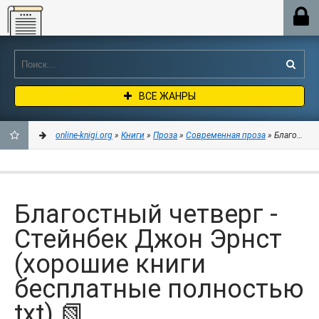
Online-knigi.org
ВСЕ ЖАНРЫ
online-knigi.org
»
Книги
»
Проза
»
Современная проза
» Благостный
ДОБАВИТЬ
В
Благостный четверг -
ЗАКЛАДКИ
Стейнбек Джон Эрнст
(хорошие книги
бесплатные полностью
txt) 📗