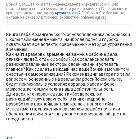
Время. Большая книга тайм-менеджмента - Архангельский Глеб
(читаем книги онлайн бесплатно без регистрации txt) 📗 - описание и
краткое содержание, автор
Архангельский Глеб
, читайте бесплатно
онлайн на сайте электронной библиотеки online-knigi.org
Книга Глеба Архангельского, основоположника российской
школы тайм-менеджмента, наиболее полно и глубоко
охватывает все аспекты современных методов управления
временем.
Как найти резервы времени на важные рабочие дела,
близких людей, отдых и хобби? Как сбалансировать
разнонаправленные векторы своей жизни и успевать
главное? Как сделать каждый час вашей жизни моментом
счастья и самореализации? Рекомендации автора по этим
вопросам, основанные на реальном российском опыте,
будут применимы в условиях авралов, хаоса и форс-
мажоров, которыми полна наша действительность.
Для всех, кто неравнодушен к «бездорожью и
разгильдяйству» вокруг себя, в книге подробно
разработана важнейшая тема коллективного тайм-
менеджмента, уважения к времени и выработки этики
сбережения времени – на уровне организации, общества,
государства.