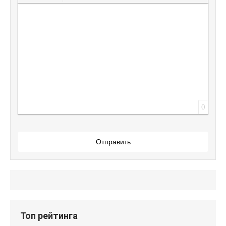
Вставить защищенную ссылку
Вставить смайлик
Вставка скрытого текста
Вставка цитаты
Вставка спойлера
0
Отправить
Топ рейтинга