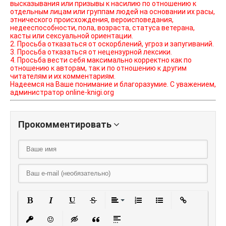
высказывания или призывы к насилию по отношению к
отдельным лицам или группам людей на основании их расы,
этнического происхождения, вероисповедания,
недееспособности, пола, возраста, статуса ветерана,
касты или сексуальной ориентации.
2. Просьба отказаться от оскорблений, угроз и запугиваний.
3. Просьба отказаться от нецензурной лексики.
4. Просьба вести себя максимально корректно как по
отношению к авторам, так и по отношению к другим
читателям и их комментариям.
Надеемся на Ваше понимание и благоразумие. С уважением,
администратор online-knigi.org
Прокомментировать
Полужирный
Курсив
Подчеркнутый
Зачеркнутый
Выравнивание
Нумерованный списо
Маркированный
Вставить