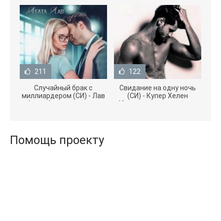
211
122
Случайный брак с
Свидание на одну ночь
миллиардером (СИ) - Лав
(СИ) - Купер Хелен
Агата (полная версия
(бесплатные серии книг
книги TXT) 📗
.txt) 📗
Помощь проекту