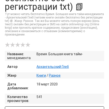
регистрации txt) 📗
Тут можно читать бесплатно Время. Большая книга тайм-менеджмента
- Архангельский Глеб (читаем книги онлайн бесплатно без регистрации
txt) 📗. Жанр: Разное. Так же Вы можете читать полную версию (весь
текст) онлайн без регистрации и SMS на сайте online-knigi.org (Online
knigi) или прочесть краткое содержание, предисловие (аннотацию),
описание и ознакомиться с отзывами (комментариями) о
произведении.
Название:
Время. Большая книга тайм-
менеджмента
Автор
Архангельский Глеб
Жанр
Книги
/
Разное
Дата
18 март 2020
добавления:
Количество
541
просмотров: