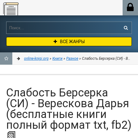
Online-knigi.org
ВСЕ ЖАНРЫ
online-knigi.org
»
Книги
»
Разное
» Слабость Берсерка (СИ) - Вереск
ДОБАВИТЬ
В
Слабость Берсерка
ЗАКЛАДКИ
(СИ) - Верескова Дарья
(бесплатные книги
полный формат txt, fb2)
📗