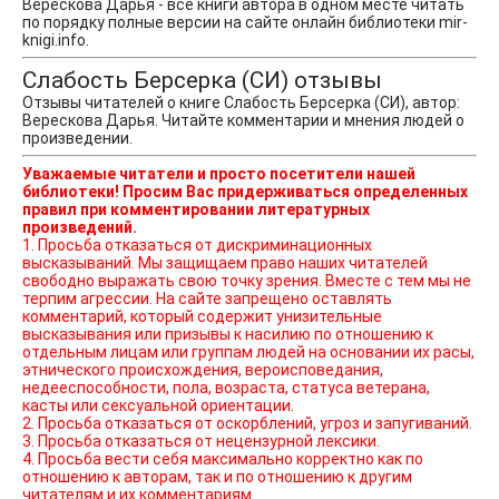
Верескова Дарья - все книги автора в одном месте читать
по порядку полные версии на сайте онлайн библиотеки mir-
knigi.info.
Слабость Берсерка (СИ) отзывы
Отзывы читателей о книге Слабость Берсерка (СИ), автор:
Верескова Дарья. Читайте комментарии и мнения людей о
произведении.
Уважаемые читатели и просто посетители нашей
библиотеки! Просим Вас придерживаться определенных
правил при комментировании литературных
произведений.
1. Просьба отказаться от дискриминационных
высказываний. Мы защищаем право наших читателей
свободно выражать свою точку зрения. Вместе с тем мы не
терпим агрессии. На сайте запрещено оставлять
комментарий, который содержит унизительные
высказывания или призывы к насилию по отношению к
отдельным лицам или группам людей на основании их расы,
этнического происхождения, вероисповедания,
недееспособности, пола, возраста, статуса ветерана,
касты или сексуальной ориентации.
2. Просьба отказаться от оскорблений, угроз и запугиваний.
3. Просьба отказаться от нецензурной лексики.
4. Просьба вести себя максимально корректно как по
отношению к авторам, так и по отношению к другим
читателям и их комментариям.