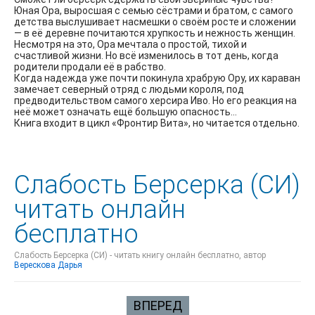
Юная Ора, выросшая с семью сёстрами и братом, с самого
детства выслушивает насмешки о своём росте и сложении
— в её деревне почитаются хрупкость и нежность женщин.
Несмотря на это, Ора мечтала о простой, тихой и
счастливой жизни. Но всё изменилось в тот день, когда
родители продали её в рабство.
Когда надежда уже почти покинула храбрую Ору, их караван
замечает северный отряд с людьми короля, под
предводительством самого херсира Иво. Но его реакция на
неё может означать ещё большую опасность…
Книга входит в цикл «Фронтир Вита», но читается отдельно.
Слабость Берсерка (СИ)
читать онлайн
бесплатно
Слабость Берсерка (СИ) - читать книгу онлайн бесплатно, автор
Верескова Дарья
ВПЕРЕД