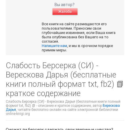
Вы автор?
Жалоба
Все книги на сайте размещаются его
пользователями. Приносим свои
глубочайшие извинения, если Ваша книга
была опубликована без Вашего на то
согласия.
Напишите нам
, и мы в срочном порядке
примем меры.
Слабость Берсерка (СИ) -
Верескова Дарья (бесплатные
книги полный формат txt, fb2) 📗
краткое содержание
Слабость Берсерка (СИ) - Верескова Дарья (бесплатные книги полный
формат txt, fb2) 📗 - описание и краткое содержание, автор
Верескова
Дарья
, читайте бесплатно онлайн на сайте электронной библиотеки
online-knigi.org
Сможет ли берсерк сдержать свои звериные чувства?