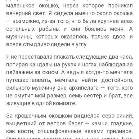
маленькое окошко, через которое проникал
вечерний свет. Я сидела именно около окошка
— возможно, из-за того, что была крупнее всех
остальных рабынь, и они боялись меня. А
мужчины, которых оказалось только двое, и
вовсе стыдливо сидели в углу.
Я не переставала плакать следующие два часа,
потирая кандалы на руках и ногах, наблюдая за
пейзажем за окном. А ведь я когда-то мечтала
путешествовать, мечтала найти достойного,
сильного мужчину вне архипелага — того, кого
не смутит мой размер, семь сестёр и брат, все
живущие в одной комнате.
За крошечным окошком виднелся серо-синий,
выцветший от ветров берег — камни, гладкие,
как кости, отшлифованные веками приливов.
Они казались мёртвыми, как и всё вокруг. Над