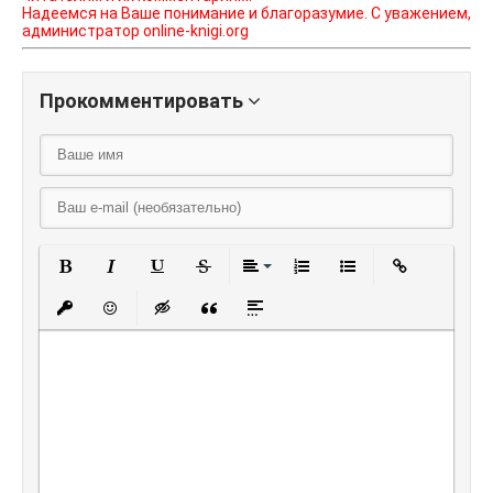
Надеемся на Ваше понимание и благоразумие. С уважением,
администратор online-knigi.org
Прокомментировать
Полужирный
Курсив
Подчеркнутый
Зачеркнутый
Выравнивание
Нумерованный списо
Маркированный
Вставить
Вставить защищенную ссылку
Вставить смайлик
Вставка скрытого текста
Вставка цитаты
Вставка спойлера