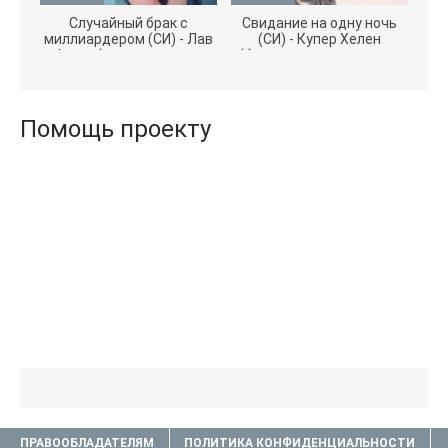
Случайный брак с
Свидание на одну ночь
миллиардером (СИ) - Лав
(СИ) - Купер Хелен
Агата (полная версия
(бесплатные серии книг
книги TXT) 📗
.txt) 📗
Помощь проекту
ПРАВООБЛАДАТЕЛЯМ
ПОЛИТИКА КОНФИДЕНЦИАЛЬНОСТИ