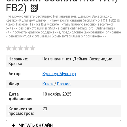
FB2) 📗
Тут можно читать бесплатно Нет значит нет. Деймон Захариадис.
Кратко - Культур-Мультур (читаем книги онлайн бесплатно TXT, FB2) 📗.
Жанр: Разное. Так же Вы можете читать полную версию (весь текст)
онлайн без регистрации и SMS на сайте online-knigi.org (Online knigi)
или прочесть краткое содержание, предисловие (аннотацию), описание
и ознакомиться с отзывами (комментариями) о произведении.
Название:
Нет значит нет. Деймон Захариадис.
Кратко
Автор
Культур-Мультур
Жанр
Книги
/
Разное
Дата
18 ноябрь 2025
добавления:
Количество
73
просмотров:
ЧИТАТЬ ОНЛАЙН