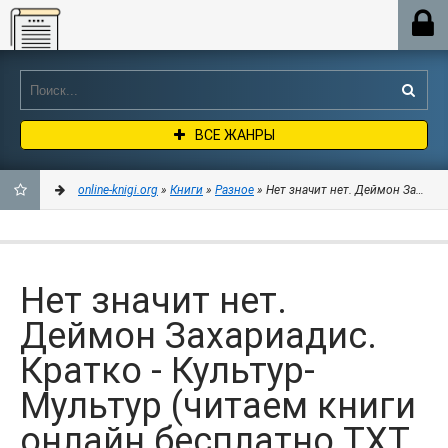
Online-knigi.org
ВСЕ ЖАНРЫ
online-knigi.org
»
Книги
»
Разное
» Нет значит нет. Деймон Захариа
ДОБАВИТЬ
В
Нет значит нет.
ЗАКЛАДКИ
Деймон Захариадис.
Кратко - Культур-
Мультур (читаем книги
онлайн бесплатно TXT,