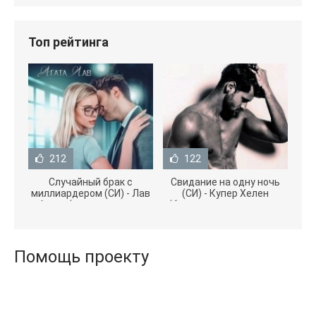
Топ рейтинга
212
122
Случайный брак с
Свидание на одну ночь
миллиардером (СИ) - Лав
(СИ) - Купер Хелен
Агата (полная версия
(бесплатные серии книг
книги TXT) 📗
.txt) 📗
Помощь проекту