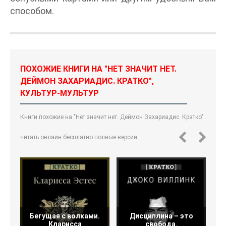
способом.
ПОХОЖИЕ КНИГИ НА "НЕТ ЗНАЧИТ НЕТ.
ДЕЙМОН ЗАХАРИАДИС. КРАТКО",
КУЛЬТУР-МУЛЬТУР
Книги похожие на "Нет значит нет. Деймон Захариадис. Кратко"
читать онлайн бесплатно полные версии.
Бегущая с волками.
Дисциплина – это
С
Кларисса
свобода.