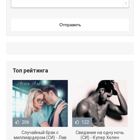
0
Отправить
Топ рейтинга
206
122
Случайный брак с
Свидание на одну ночь
миллиардером (СИ) - Лав
(СИ) - Купер Хелен