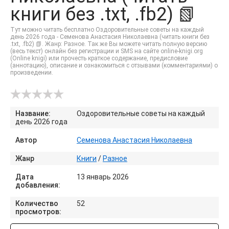
книги без .txt, .fb2) 📗
Тут можно читать бесплатно Оздоровительные советы на каждый
день 2026 года - Семенова Анастасия Николаевна (читать книги без
.txt, .fb2) 📗. Жанр: Разное. Так же Вы можете читать полную версию
(весь текст) онлайн без регистрации и SMS на сайте online-knigi.org
(Online knigi) или прочесть краткое содержание, предисловие
(аннотацию), описание и ознакомиться с отзывами (комментариями) о
произведении.
Название:
Оздоровительные советы на каждый
день 2026 года
Автор
Семенова Анастасия Николаевна
Жанр
Книги
/
Разное
Дата
13 январь 2026
добавления:
Количество
52
просмотров: