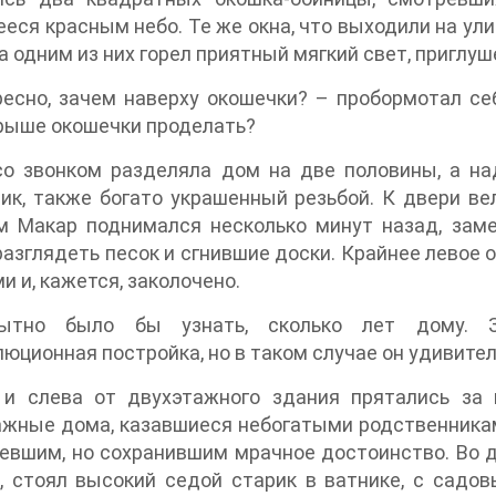
еся красным небо. Те же окна, что выходили на ули
а одним из них горел приятный мягкий свет, пригл
есно, зачем наверху окошечки? – пробормотал се
рыше окошечки проделать?
со звонком разделяла дом на две половины, а н
ик, также богато украшенный резьбой. К двери ве
м Макар поднимался несколько минут назад, заме
азглядеть песок и сгнившие доски. Крайнее левое 
и и, кажется, заколочено.
ытно было бы узнать, сколько лет дому. З
юционная постройка, но в таком случае он удивите
 и слева от двухэтажного здания прятались за
жные дома, казавшиеся небогатыми родственникам
евшим, но сохранившим мрачное достоинство. Во д
, стоял высокий седой старик в ватнике, с садо