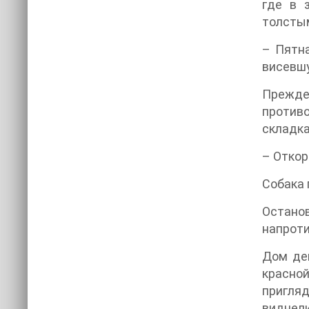
где в 
толсты
– Пятна
висевшу
Прежде 
против
складка
– Откор
Собака 
Остано
напроти
Дом де
красной
пригля
виднел