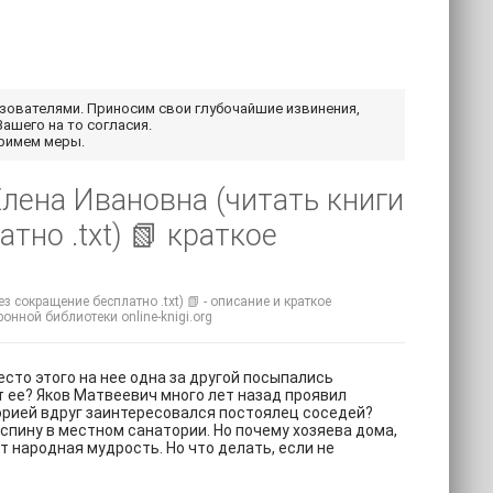
ьзователями. Приносим свои глубочайшие извинения,
Вашего на то согласия.
примем меры.
Елена Ивановна (читать книги
тно .txt) 📗 краткое
 сокращение бесплатно .txt) 📗 - описание и краткое
ронной библиотеки online-knigi.org
сто этого на нее одна за другой посыпались
 ее? Яков Матвеевич много лет назад проявил
торией вдруг заинтересовался постоялец соседей?
спину в местном санатории. Но почему хозяева дома,
ит народная мудрость. Но что делать, если не