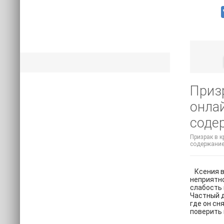
Призр
онлай
соде
Призрак в к
содержание
Ксения ве
неприятно
слабость 
Частный д
где он сн
поверить 