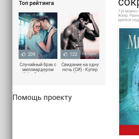
сок
Топ рейтинга
Тут можно ч
Жанр: Разно
краткое со
209
122
Случайный брак с
Свидание на одну
миллиардером
ночь (СИ) - Купер
(СИ) - Лав Агата
Хелен
(полная версия
(бесплатные
книги TXT) 📗
серии книг .txt) 📗
Помощь проекту