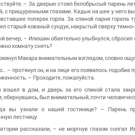
ствуйте. – За дверью стоял белобрысый парень ле
, с прищуренными глазами. Кадык на шее у него вып
 вставшее поперек горла. За спиной парня горела 
ел старый кованый сундук, накрытый сверху темно-
й вечер, – Илюшин обаятельно улыбнулся, сбросил с
ожно комнату снять?
окинул Макара внимательным взглядом, словно ощу
… – протянул он, и на лице его появилось подобие п
женность. – Проходите, пожалуйста.
 вошел в дом, и дверь за его спиной стала закр
, обернувшись, был внимательный, почти человеческ
да вы узнали о нашей гостинице? – Парень п
ную лестницу.
атории рассказали, – не моргнув глазом солгал 