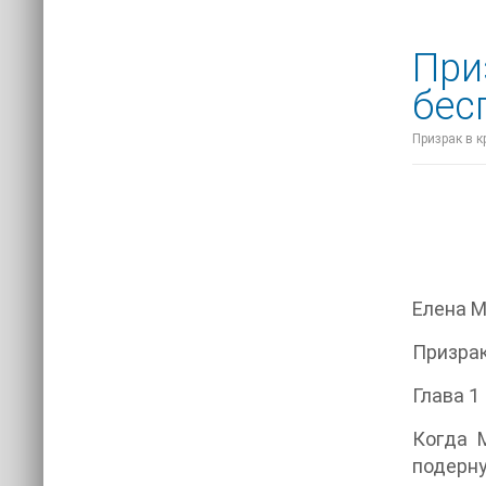
При
бес
Призрак в к
Елена 
Призрак
Глава 1
Когда 
подерну