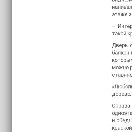
наливше
этаже з
– Интер
такой к
Дверь 
балконч
которы
можно р
ставням
«Любоп
доревол
Справа
одноэта
и обедн
краской