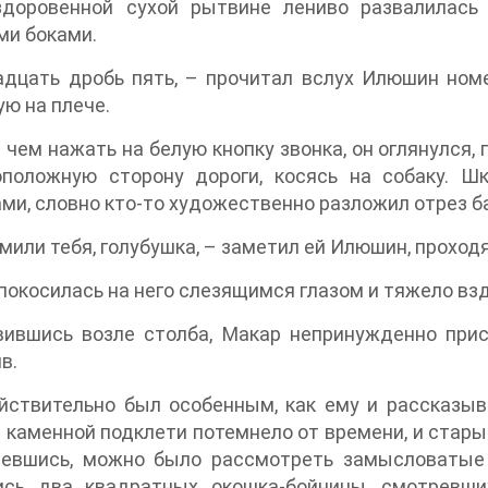
здоровенной сухой рытвине лениво развалилась
ми боками.
дцать дробь пять, – прочитал вслух Илюшин номе
ю на плече.
чем нажать на белую кнопку звонка, он оглянулся, 
оположную сторону дороги, косясь на собаку. Ш
ми, словно кто-то художественно разложил отрез б
мили тебя, голубушка, – заметил ей Илюшин, проход
покосилась на него слезящимся глазом и тяжело вз
вившись возле столба, Макар непринужденно прис
в.
йствительно был особенным, как ему и рассказыв
 каменной подклети потемнело от времени, и старые
девшись, можно было рассмотреть замысловатые
ись два квадратных окошка-бойницы, смотревши