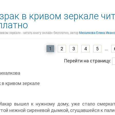
зрак в кривом зеркале чи
платно
ривом зеркале - читать книгу онлайн бесплатно, автор
Михалкова Елена Иван
1
2
3
4
5
...
Перейти на страницу:
Михалкова
 в кривом зеркале
Макар вышел к нужному дому, уже стало смеркать
той нежной сиреневой дымкой, сгущавшейся к пали