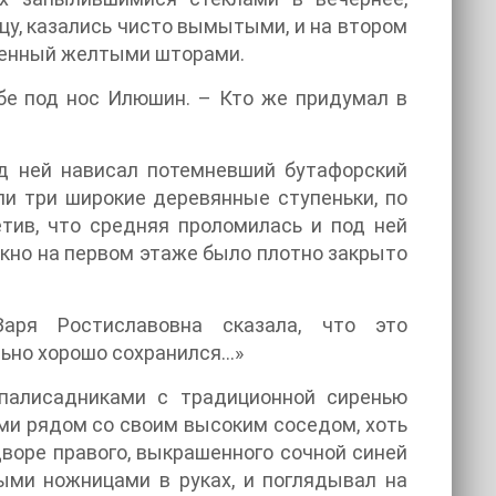
цу, казались чисто вымытыми, и на втором
ушенный желтыми шторами.
бе под нос Илюшин. – Кто же придумал в
ад ней нависал потемневший бутафорский
ли три широкие деревянные ступеньки, по
тив, что средняя проломилась и под ней
окно на первом этаже было плотно закрыто
аря Ростиславовна сказала, что это
льно хорошо сохранился…»
 палисадниками с традиционной сиренью
и рядом со своим высоким соседом, хоть
воре правого, выкрашенного сочной синей
выми ножницами в руках, и поглядывал на