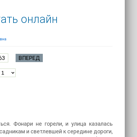
тать онлайн
овна
63
ВПЕРЕД
ся. Фонари не горели, и улица казалась
садникам и светлевшей к середине дороги,