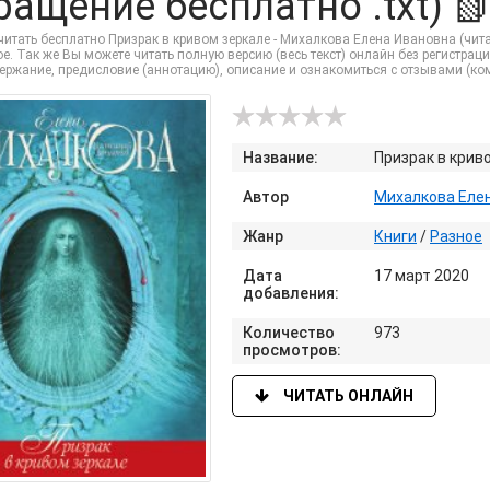
ращение бесплатно .txt) 
итать бесплатно Призрак в кривом зеркале - Михалкова Елена Ивановна (читат
е. Так же Вы можете читать полную версию (весь текст) онлайн без регистрации и
держание, предисловие (аннотацию), описание и ознакомиться с отзывами (к
Название:
Призрак в крив
Автор
Михалкова Еле
Жанр
Книги
/
Разное
Дата
17 март 2020
добавления:
Количество
973
просмотров:
ЧИТАТЬ ОНЛАЙН