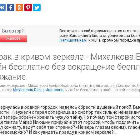
Вы автор?
Все книги на сайте размещаются его пол
если Ваша книга была опубликована без 
Жалоба
Напишите нам
, и мы в срочном порядке 
ак в кривом зеркале - Михалкова 
н бесплатно без сокращение беспла
ржание
ривом зеркале - Михалкова Елена Ивановна (читать книги онлайн бесплатно без
, автор
Михалкова Елена Ивановна
, читайте бесплатно онлайн на сайте элект
рнулась в родной городок, надеясь обрести душевный покой. Вме
сти… Неужели старая соперница до сих пор так сильно ненавидит
и теперь обречен хранить чужую тайну. Но почему той старой ис
етектив Макар Илюшин приехал в этот городок, чтобы подлечить 
ял комнату, ведут себя так странно? «Не верь глазам своим», глас
невозможно? И как увидеть правду в кривом зеркале?..