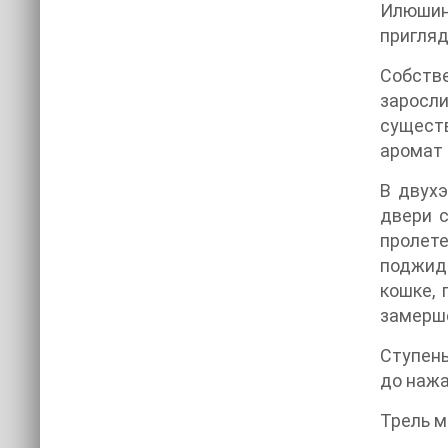
Илюшина
пригляд
Собстве
заросл
существ
аромат 
В двухэ
двери с
пролет
поджида
кошке, 
замерше
Ступень
до нажа
Трель м