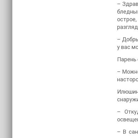
– Здрав
бледный
острое,
разгляд
– Добры
у вас м
Парень 
– Можно
насторо
Илюшин
снаружи
– Отку
освещен
– В сан