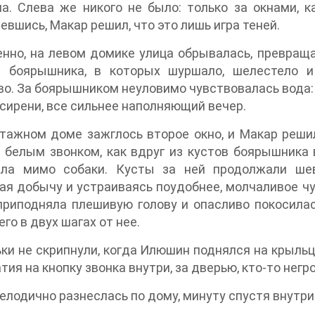
. Слева же никого не было: только за окнами, ка
евшись, Макар решил, что это лишь игра теней.
нно, на левом домике улица обрывалась, превраща
и боярышника, в которых шуршало, шелестело и
о. За боярышником неуловимо чувствовалась вода:
сирени, все сильнее наполняющий вечер.
тажном доме зажглось второе окно, и Макар реши
 белым звонком, как вдруг из кустов боярышника
ела мимо собаки. Кусты за ней продолжали шев
я добычу и устраиваясь поудобнее, молчаливое чу
приподняла плешивую голову и опасливо покосилас
го в двух шагах от нее.
ки не скрипнули, когда Илюшин поднялся на крыльцо
тия на кнопку звонка внутри, за дверью, кто-то негр
елодично разнеслась по дому, минуту спустя внутри