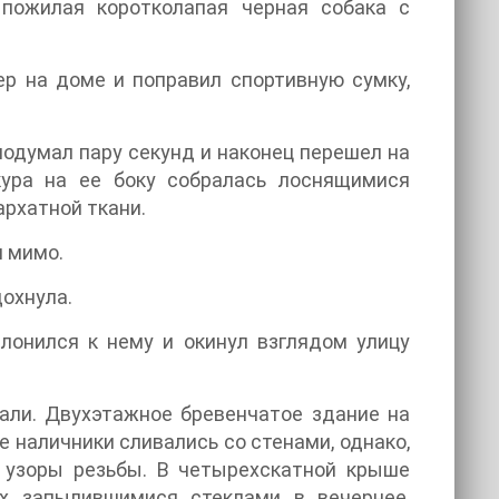
 пожилая коротколапая черная собака с
р на доме и поправил спортивную сумку,
подумал пару секунд и наконец перешел на
кура на ее боку собралась лоснящимися
архатной ткани.
я мимо.
дохнула.
лонился к нему и окинул взглядом улицу
али. Двухэтажное бревенчатое здание на
 наличники сливались со стенами, однако,
 узоры резьбы. В четырехскатной крыше
х запылившимися стеклами в вечернее,