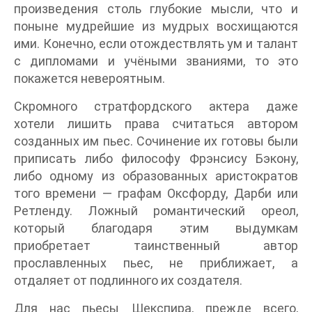
произведения столь глубокие мысли, что и
поныне мудрейшие из мудрых восхищаются
ими. Конечно, если отождествлять ум и талант
с дипломами и учёными званиями, то это
покажется невероятным.
Скромного стратфордского актера даже
хотели лишить права считаться автором
созданных им пьес. Сочинение их готовы были
приписать либо философу Фрэнсису Бэкону,
либо одному из образованных аристократов
того времени — графам Оксфорду, Дарби или
Ретленду. Ложный романтический ореол,
который благодаря этим выдумкам
приобретает таинственный автор
прославленных пьес, не приближает, а
отдаляет от подлинного их создателя.
Для нас пьесы Шекспира, прежде всего,