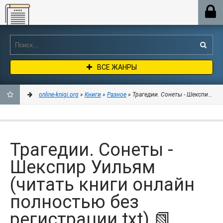
Online-knigi.org
ВСЕ ЖАНРЫ
online-knigi.org
»
Книги
»
Разное
» Трагедии. Сонеты - Шекспир Уил
ДОБАВИТЬ
В
Трагедии. Сонеты -
ЗАКЛАДКИ
Шекспир Уильям
(читать книги онлайн
полностью без
регистрации txt) 📗