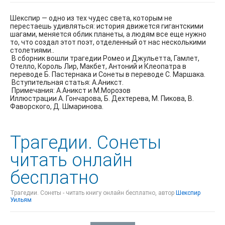
Шекспир — одно из тех чудес света, которым не
перестаешь удивляться: история движется гигантскими
шагами, меняется облик планеты, а людям все еще нужно
то, что создал этот поэт, отделенный от нас несколькими
столетиями..
В сборник вошли трагедии Ромео и Джульетта, Гамлет,
Отелло, Король Лир, Макбет, Антоний и Клеопатра в
переводе Б. Пастернака и Сонеты в переводе С. Маршака.
Вступительная статья: А.Аникст.
Примечания: А.Аникст и М.Морозов
Иллюстрации А. Гончарова, Б. Дехтерева, М. Пикова, B.
Фаворского, Д. Шмаринова.
Трагедии. Сонеты
читать онлайн
бесплатно
Трагедии. Сонеты - читать книгу онлайн бесплатно, автор
Шекспир
Уильям