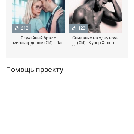
212
122
Случайный брак с
Свидание на одну ночь
миллиардером (СИ) - Лав
(СИ) - Купер Хелен
Агата (полная версия
(бесплатные серии книг
книги TXT) 📗
.txt) 📗
Помощь проекту