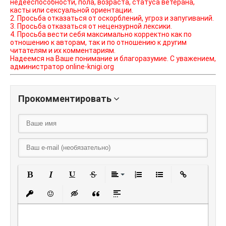
недееспособности, пола, возраста, статуса ветерана,
касты или сексуальной ориентации.
2. Просьба отказаться от оскорблений, угроз и запугиваний.
3. Просьба отказаться от нецензурной лексики.
4. Просьба вести себя максимально корректно как по
отношению к авторам, так и по отношению к другим
читателям и их комментариям.
Надеемся на Ваше понимание и благоразумие. С уважением,
администратор online-knigi.org
Прокомментировать
Полужирный
Курсив
Подчеркнутый
Зачеркнутый
Выравнивание
Нумерованный списо
Маркированный
Вставить
Вставить защищенную ссылку
Вставить смайлик
Вставка скрытого текста
Вставка цитаты
Вставка спойлера