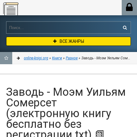
Online-knigi.org
ВСЕ ЖАНРЫ
online-knigi.org
»
Книги
»
Разное
» Заводь - Моэм Уильям Сомерсет 
ДОБАВИТЬ
В
Заводь - Моэм Уильям
ЗАКЛАДКИ
Сомерсет
(электронную книгу
бесплатно без
регистрации txt) 📗