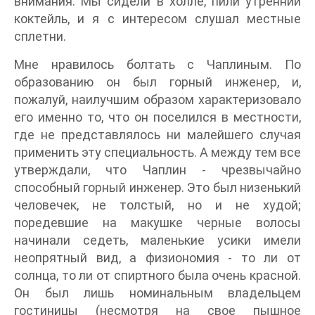
внимания. Мы сидели в холле, пили утренний
коктейль, и я с интересом слушал местные
сплетни.
Мне нравилось болтать с Чаплиным. По
образованию он был горный инженер, и,
пожалуй, наилучшим образом характеризовало
его именно то, что он поселился в местности,
где не представлялось ни малейшего случая
применить эту специальность. А между тем все
утверждали, что Чаплин - чрезвычайно
способный горный инженер. Это был низенький
человечек, не толстый, но и не худой;
поредевшие на макушке черные волосы
начинали седеть, маленькие усики имели
неопрятный вид, а физиономия - то ли от
солнца, то ли от спиртного была очень красной.
Он был лишь номинальным владельцем
гостиницы (несмотря на свое пышное