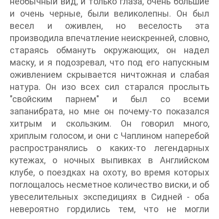
необычный вид, и только глаза, очень большие
и очень черные, были великолепны. Он был
весел и оживлен, но веселость эта
производила впечатление неискренней, словно,
стараясь обмануть окружающих, он надел
маску, и я подозревал, что под его напускным
оживлением скрывается ничтожная и слабая
натура. Он изо всех сил старался прослыть
"свойским парнем" и был со всеми
запанибрата, но мне он почему-то показался
хитрым и скользким. Он говорил много,
хриплым голосом, и они с Чаплином наперебой
распространялись о каких-то легендарных
кутежах, о ночных выпивках в Английском
клубе, о поездках на охоту, во время которых
поглощалось несметное количество виски, и об
увеселительных экспедициях в Сидней - оба
невероятно гордились тем, что не могли