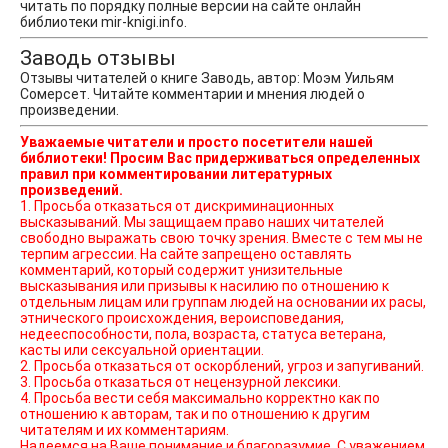
читать по порядку полные версии на сайте онлайн
библиотеки mir-knigi.info.
Заводь отзывы
Отзывы читателей о книге Заводь, автор: Моэм Уильям
Сомерсет. Читайте комментарии и мнения людей о
произведении.
Уважаемые читатели и просто посетители нашей
библиотеки! Просим Вас придерживаться определенных
правил при комментировании литературных
произведений.
1. Просьба отказаться от дискриминационных
высказываний. Мы защищаем право наших читателей
свободно выражать свою точку зрения. Вместе с тем мы не
терпим агрессии. На сайте запрещено оставлять
комментарий, который содержит унизительные
высказывания или призывы к насилию по отношению к
отдельным лицам или группам людей на основании их расы,
этнического происхождения, вероисповедания,
недееспособности, пола, возраста, статуса ветерана,
касты или сексуальной ориентации.
2. Просьба отказаться от оскорблений, угроз и запугиваний.
3. Просьба отказаться от нецензурной лексики.
4. Просьба вести себя максимально корректно как по
отношению к авторам, так и по отношению к другим
читателям и их комментариям.
Надеемся на Ваше понимание и благоразумие. С уважением,