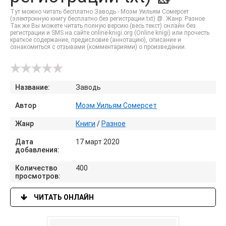
Тут можно читать бесплатно Заводь - Моэм Уильям Сомерсет
(электронную книгу бесплатно без регистрации txt) 📗. Жанр: Разное.
Так же Вы можете читать полную версию (весь текст) онлайн без
регистрации и SMS на сайте online-knigi.org (Online knigi) или прочесть
краткое содержание, предисловие (аннотацию), описание и
ознакомиться с отзывами (комментариями) о произведении.
Название:
Заводь
Автор
Моэм Уильям Сомерсет
Жанр
Книги
/
Разное
Дата
17 март 2020
добавления:
Количество
400
просмотров:
ЧИТАТЬ ОНЛАЙН