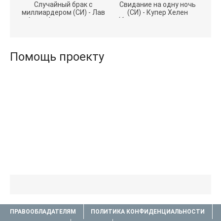
Случайный брак с
Свидание на одну ночь
миллиардером (СИ) - Лав
(СИ) - Купер Хелен
Агата (полная версия
(бесплатные серии книг
книги TXT) 📗
.txt) 📗
Помощь проекту
ПРАВООБЛАДАТЕЛЯМ
ПОЛИТИКА КОНФИДЕНЦИАЛЬНОСТИ