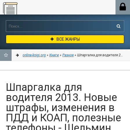
Online-knigi.org
ВСЕ ЖАНРЫ
online-knigi.org
»
Книги
»
Разное
» Шпаргалка для водителя 2013. 
ДОБАВИТЬ
В
Шпаргалка для
ЗАКЛАДКИ
водителя 2013. Новые
штрафы, изменения в
ПДД и КОАП, полезные
телефоны - Шельмин