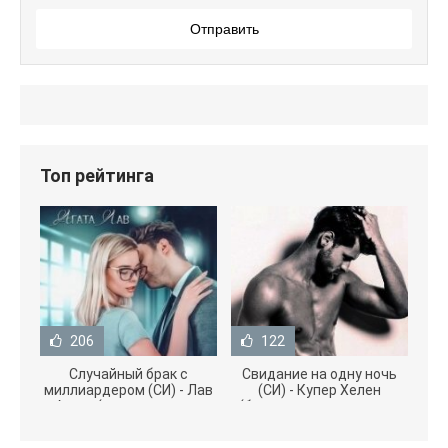
Отправить
Топ рейтинга
206
122
Случайный брак с
Свидание на одну ночь
миллиардером (СИ) - Лав
(СИ) - Купер Хелен
Агата (полная версия
(бесплатные серии книг
книги TXT) 📗
.txt) 📗