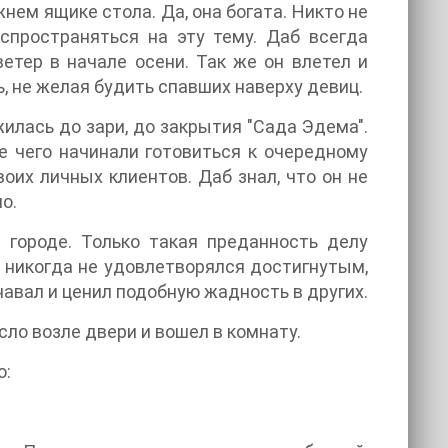
жнем ящике стола. Да, она богата. Никто не
аспространяться на эту тему. Даб всегда
етер в начале осени. Так же он влетел и
ь, не желая будить спавших наверху девиц.
илась до зари, до закрытия "Сада Эдема".
е чего начинали готовиться к очередному
воих личных клиентов. Даб знал, что он не
о.
 городе. Только такая преданность делу
и никогда не удовлетворялся достигнутым,
авал и ценил подобную жадность в других.
есло возле двери и вошел в комнату.
о: