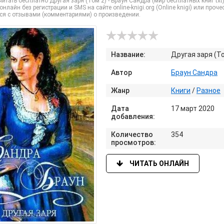
итать бесплатно Другая заря (Том 2) - Браун Сандра (мир бесплатных книг txt
) онлайн без регистрации и SMS на сайте online-knigi.org (Online knigi) или пр
ся с отзывами (комментариями) о произведении.
Название:
Другая заря (То
Автор
Браун Сандра
Жанр
Книги
/
Разное
Дата
17 март 2020
добавления:
Количество
354
просмотров:
ЧИТАТЬ ОНЛАЙН