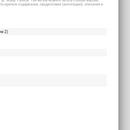
) 📗. Жанр: Разное. Так же Вы можете читать полную версию
очесть краткое содержание, предисловие (аннотацию), описание и
м 2)