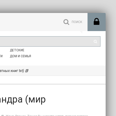
ДЕТСКИЕ
ГИ
ДОМ И СЕМЬЯ
тных книг txt) 📗
андра (мир