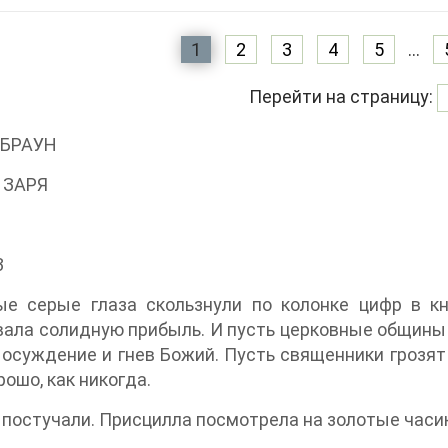
1
2
3
4
5
...
Перейти на страницу:
 БРАУН
 ЗАРЯ
3
ые серые глаза скользнули по колонке цифр в кн
ала солидную прибыль. И пусть церковные общины
осуждение и гнев Божий. Пусть священники грозят
рошо, как никогда.
 постучали. Присцилла посмотрела на золотые часик