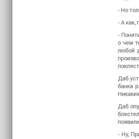
- Но тол
- А как,
- Понят
о чем т
любой д
произво
покляст
Даб уст
банка р
Никаких
Даб опу
блестел
появил
- Ну, П