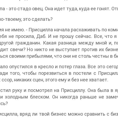
па - это стадо овец. Она идет туда, куда ее гонят. О
 по-твоему, это сделать?
ия не имею. - Присцилла начала расхаживать по комна
ебя не просила, Даб. И не прошу сейчас. Все, что я
ругой гражданин. Какая разница между мной и, п
дит свечи? Но никто не выступает против их бизнеса
ься своими прибылями, что они не столь честны в биз
ало опустился в кресло и потер глаза. Все это сего
ади того, чтобы порезвиться в постели с Присцилл
 ссор, никаких сцен, этого ему и без нее хватает.
стил руку и посмотрел на Присциллу. Она была в яр
и холодным блеском. Он никогда раньше не замеч
ись?
рисцилла, вряд ли твой бизнес можно сравнить с би