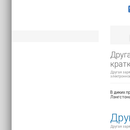
Друга
крат
Другая заря
электронной
В диких п
Лэнгстона
Дру
Другая заря