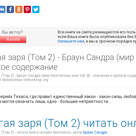
Вы автор?
Все книги на сайте размещаются его пол
если Ваша книга была опубликована без 
Жалоба
Напишите нам
, и мы в срочном порядке 
я заря (Том 2) - Браун Сандра (мир 
кое содержание
 (Том 2) - Браун Сандра (мир бесплатных книг txt) 📗 - описание и краткое сод
 библиотеки online-knigi.org
рериях Техаса, где правит единственный закон - закон силы, лю
 могла означать лишь одно - большие неприятности...
гая заря (Том 2) читать о
 (Том 2) - читать книгу онлайн бесплатно, автор
Браун Сандра