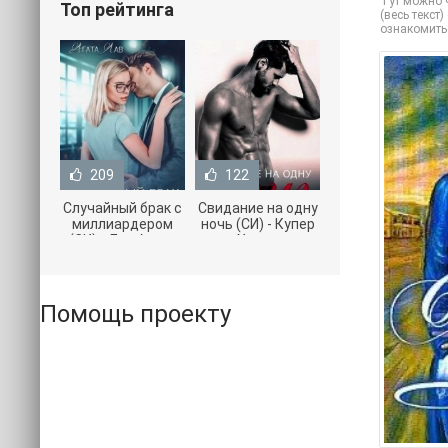
Тут можно ч
Топ рейтинга
(весь текст
ознакомить
209
122
Случайный брак с
Свидание на одну
миллиардером
ночь (СИ) - Купер
(СИ) - Лав Агата
Хелен
(полная версия
(бесплатные
книги TXT) 📗
серии книг .txt) 📗
Помощь проекту