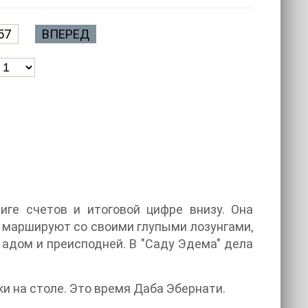
57
ВПЕРЕД
иге счетов и итоговой цифре внизу. Она
 маршируют со своими глупыми лозунгами,
 адом и преисподней. В "Саду Эдема" дела
и на столе. Это время Даба Эбернати.