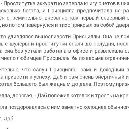
. - Проститутка аккуратно заперла книгу счетов в ни
асколько богата, и Присцилла предпочитала не р
я стремительно, внезапно, как первый северный в
, но потом повернулся и тихо прикрыл за собой двер
то удивлялся выносливости Присциллы. Она не лож
ые шулеры и проститутки спали до полудня, посл
 а она без устали работала в офисе и развлекала с
о число любимцев Присциллы было весьма ограничен
ительно, что салун Присциллы самый доходный в
а привести к успеху. Даб и сам очень энергичный 
хотел большего, был жадным до дела. Поэтому призн
илла, дорогая. - Даб положил котелок и трость на кр
ла поздоровалась с ним заметно холоднее обычног
, Даб.