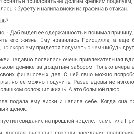
л обнять и поцеловать ее долгим крепким поцелуем, 
лась к буфету и налила виски из графина в стакан.
шь?
но. - Даб видел ее сдержанность и понимал причину,
ять его жизнь. Ему нравилась Присцилла, а еще 
, но скоро ему придется подумать о чем-нибудь друг
ркви недавно появилась очень привлекательная вдов
ьком домике за дощатым забором. Только вчера в
своих финансовых дел. С ней явно можно попробо
лы, но ее можно подучить. Разве вдовы не изгол
 слишком осложнит жизнь. А это большой плюс.
ла подала ему виски и налила себе. Когда она п
ный щенок.
опустил свидание на прошлой неделе, - заметила При
и, дорогая, внезапно созвали заседание правления