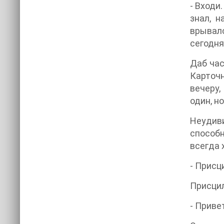
- Входи
знал, н
врывалс
сегодня
Даб час
Карточн
вечеру,
один, н
Неудив
способн
всегда 
- Присц
Присцил
- Привет