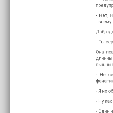
предупр
- Нет, 
твоему 
Даб, сд
- Ты се
Она по
длинны
пышные 
- Не с
фанатик
- Я не о
- Ну ка
- Один 