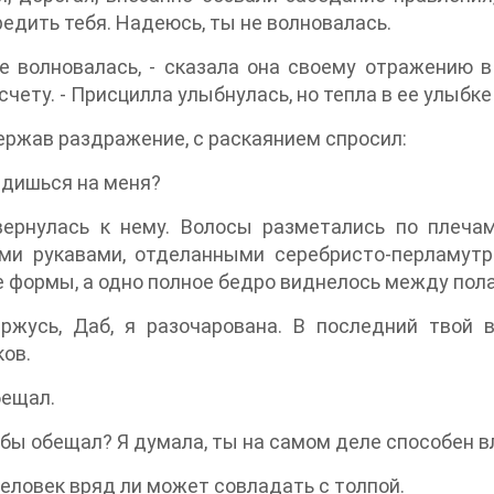
едить тебя. Надеюсь, ты не волновалась.
не волновалась, - сказала она своему отражению 
счету. - Присцилла улыбнулась, но тепла в ее улыбке
ержав раздражение, с раскаянием спросил:
рдишься на меня?
вернулась к нему. Волосы разметались по плеча
ми рукавами, отделанными серебристо-перламутр
формы, а одно полное бедро виднелось между пол
ержусь, Даб, я разочарована. В последний твой
ов.
бещал.
к бы обещал? Я думала, ты на самом деле способен 
человек вряд ли может совладать с толпой.