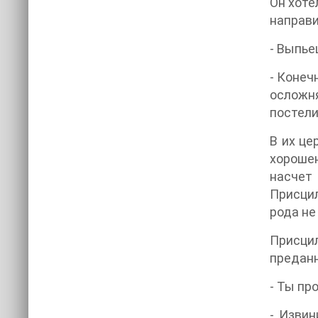
Он хоте
направи
- Выпье
- Конеч
осложн
постели
В их це
хорошен
насчет 
Присцил
рода не
Присцил
предан
- Ты пр
- Извин