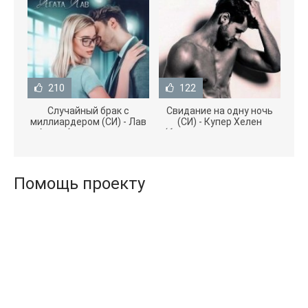
210
122
Случайный брак с
Свидание на одну ночь
миллиардером (СИ) - Лав
(СИ) - Купер Хелен
Агата (полная версия
(бесплатные серии книг
книги TXT) 📗
.txt) 📗
Помощь проекту