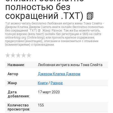
полностью без
сокращений .TXT) 📗
Тут можно читать бесплатно Любовная интрига жены Тома Слейта -
Джером Клапка Джером (читать книги онлайн бесплатно полностью
без сокращений .TXT) 📗. Жанр: Разное. Так же Вы можете читать
полную версию (весь текст) онлайн без регистрации и SMS на сайте
online-knigi.org (Online knigi) или прочесть краткое содержание,
предисловие (аннотацию), описание и ознакомиться с отзывами
(комментариями) о произведении.
Название:
Любовная интрига жены Тома Слейта
Автор
Джером Клапка Джером
Жанр
Книги
/
Разное
Дата
17 март 2020
добавления:
Количество
155
просмотров: