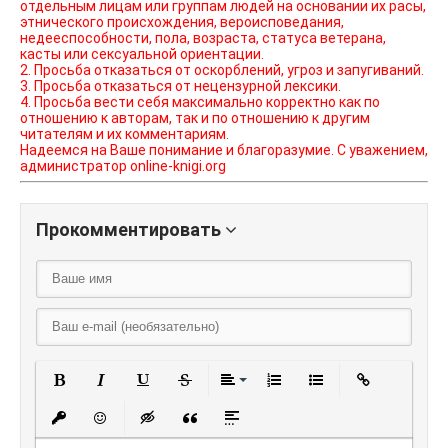
отдельным лицам или группам людей на основании их расы,
этнического происхождения, вероисповедания,
недееспособности, пола, возраста, статуса ветерана,
касты или сексуальной ориентации.
2. Просьба отказаться от оскорблений, угроз и запугиваний.
3. Просьба отказаться от нецензурной лексики.
4. Просьба вести себя максимально корректно как по
отношению к авторам, так и по отношению к другим
читателям и их комментариям.
Надеемся на Ваше понимание и благоразумие. С уважением,
администратор online-knigi.org
Прокомментировать
Полужирный
Курсив
Подчеркнутый
Зачеркнутый
Выравнивание
Нумерованный списо
Маркированный
Вставить
Вставить защищенную ссылку
Вставить смайлик
Вставка скрытого текста
Вставка цитаты
Вставка спойлера