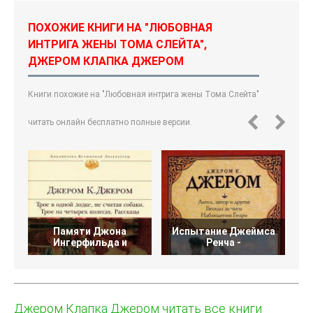
ПОХОЖИЕ КНИГИ НА "ЛЮБОВНАЯ
ИНТРИГА ЖЕНЫ ТОМА СЛЕЙТА",
ДЖЕРОМ КЛАПКА ДЖЕРОМ
Книги похожие на "Любовная интрига жены Тома Слейта"
читать онлайн бесплатно полные версии.
Памяти Джона
Испытание Джеймса
Д
Ингерфильда и
Ренча -
Джером Клапка Джером читать все книги