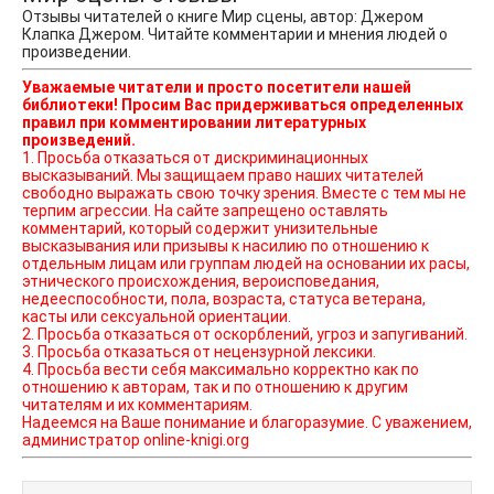
Отзывы читателей о книге Мир сцены, автор: Джером
Клапка Джером. Читайте комментарии и мнения людей о
произведении.
Уважаемые читатели и просто посетители нашей
библиотеки! Просим Вас придерживаться определенных
правил при комментировании литературных
произведений.
1. Просьба отказаться от дискриминационных
высказываний. Мы защищаем право наших читателей
свободно выражать свою точку зрения. Вместе с тем мы не
терпим агрессии. На сайте запрещено оставлять
комментарий, который содержит унизительные
высказывания или призывы к насилию по отношению к
отдельным лицам или группам людей на основании их расы,
этнического происхождения, вероисповедания,
недееспособности, пола, возраста, статуса ветерана,
касты или сексуальной ориентации.
2. Просьба отказаться от оскорблений, угроз и запугиваний.
3. Просьба отказаться от нецензурной лексики.
4. Просьба вести себя максимально корректно как по
отношению к авторам, так и по отношению к другим
читателям и их комментариям.
Надеемся на Ваше понимание и благоразумие. С уважением,
администратор online-knigi.org