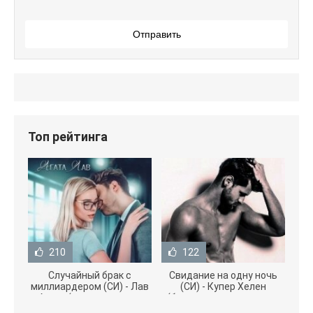
Отправить
Топ рейтинга
210
122
Случайный брак с
Свидание на одну ночь
миллиардером (СИ) - Лав
(СИ) - Купер Хелен
Агата (полная версия
(бесплатные серии книг
книги TXT) 📗
.txt) 📗