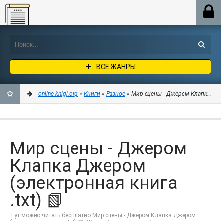
Online-knigi.org
ВСЕ ЖАНРЫ
online-knigi.org
»
Книги
»
Разное
» Мир сцены - Джером Клапка Джер
ДОБАВИТЬ
В
Мир сцены - Джером
ЗАКЛАДКИ
Клапка Джером
(электронная книга
.txt) 📗
Тут можно читать бесплатно Мир сцены - Джером Клапка Джером