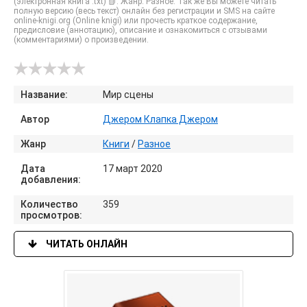
(электронная книга .txt) 📗. Жанр: Разное. Так же Вы можете читать
полную версию (весь текст) онлайн без регистрации и SMS на сайте
online-knigi.org (Online knigi) или прочесть краткое содержание,
предисловие (аннотацию), описание и ознакомиться с отзывами
(комментариями) о произведении.
Название:
Мир сцены
Автор
Джером Клапка Джером
Жанр
Книги
/
Разное
Дата
17 март 2020
добавления:
Количество
359
просмотров:
ЧИТАТЬ ОНЛАЙН