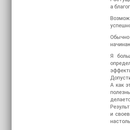
а благо
Возможн
успешно
Обычно
начинаю
Я боль
определ
эффекти
Допусти
А как э
полезны
делаетс
Резуль
и свое
настоль