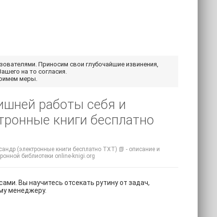
ьзователями. Приносим свои глубочайшие извинения,
Вашего на то согласия.
примем меры.
ишней работы себя и
тронные книги бесплатно
андр (электронные книги бесплатно TXT) 📗 - описание и
ронной библиотеки online-knigi.org
ми. Вы научитесь отсекать рутину от задач,
ому менеджеру.