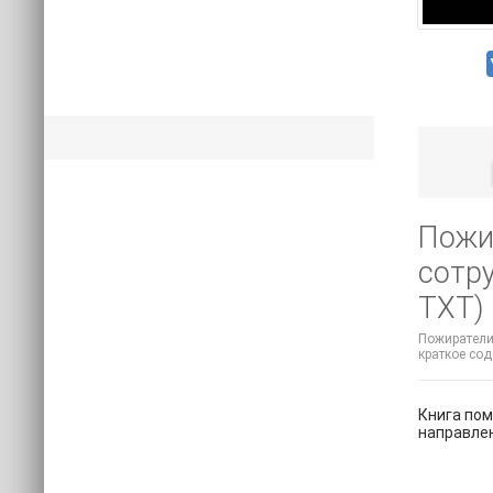
Пожи
сотр
TXT)
Пожиратели 
краткое со
Книга пом
направлен