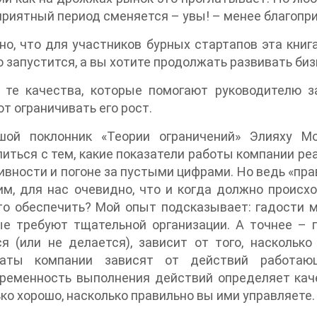
приятный период сменяется – увы! – менее благопр
о, что для участников бурных стартапов эта книг
 запустится, а вы хотите продолжать развивать биз
 те качества, которые помогают руководителю з
т ограничивать его рост.
шой поклонник «Теории ограничений» Элияху М
иться с тем, какие показатели работы компании реа
вности и погоне за пустыми цифрами. Но ведь «пр
м, для нас очевидно, что и когда должно происх
то обеспечить? Мой опыт подсказывает: гадости м
е требуют тщательной организации. А точнее – п
я (или не делается), зависит от того, наскольк
таты компании зависят от действий работаю
временность выполнения действий определяет кач
ко хорошо, насколько правильно вы ими управляете.