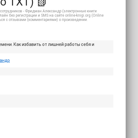
о TXT) 📗
 сотрудников - Фридман Александр (электронные книги
йн без регистрации и SMS на сайте online-knigi.org (Online
ться с отзывами (комментариями) о произведении.
мени. Как избавить от лишней работы себя и
андр