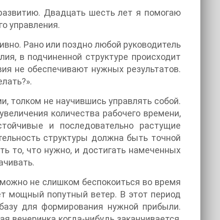
развитию. Двадцать шесть лет я помогаю
о управления.
тивно. Рано или поздно любой руководитель
илия, в подчиненной структуре происходит
твия не обеспечивают нужных результатов.
елать?».
и, толком не научившись управлять собой.
увеличения количества рабочего времени,
стойчивые и последовательно растущие
ятельность структуры должна быть точной
ь то, что нужно, и достигать намеченных
ачивать.
 можно не слишком беспокоиться во время
ует мощный попутный ветер. В этот период
 базу для формирования нужной прибыли.
ая вечеринка когда-нибудь заканчивается,