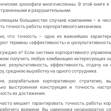
енческие
хронофаги
многочисленны. В этой книге я
страненными и разрушительными.
вляющем большинстве случаев компаниям – в чис
ь точность работы корпоративного механизма.
аю, что точность – одна из важнейших характер
уют термины «эффективность» и «результативность
ссуждаю я? Если система корпоративного управле
жем получить любую комбинацию интересующих на
не: результативность, эффективность, отдачу на
ру, среднюю выработку на одного сотрудника.
ия, разрабатывая корпоративную стратегию, в
ьно выстроенная конструкция и точность настр
ость их достижения.
 часто мешает гарантировать точность работы к
 рабочего времени. Вы наверняка неоднократно 