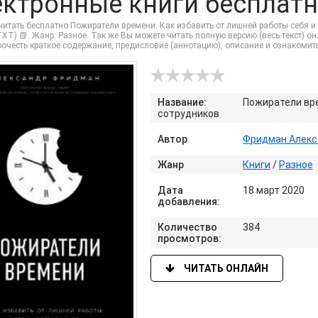
ектронные книги бесплатн
читать бесплатно Пожиратели времени. Как избавить от лишней работы себя и
XT) 📗. Жанр: Разное. Так же Вы можете читать полную версию (весь текст) онла
прочесть краткое содержание, предисловие (аннотацию), описание и ознакоми
Название:
Пожиратели вре
сотрудников
Автор
Фридман Алекс
Жанр
Книги
/
Разное
Дата
18 март 2020
добавления:
Количество
384
просмотров:
ЧИТАТЬ ОНЛАЙН