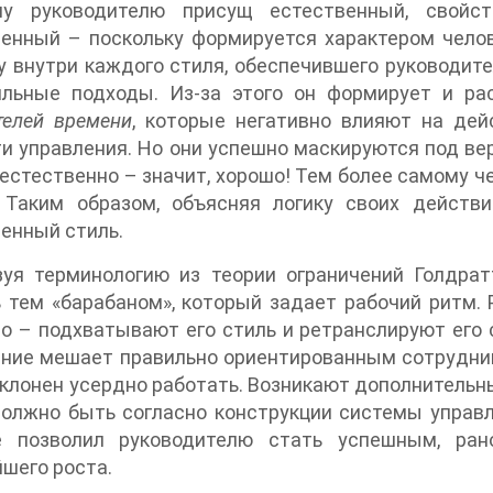
у руководителю присущ естественный, свойст
енный – поскольку формируется характером челов
 внутри каждого стиля, обеспечившего руководите
ильные подходы. Из-за этого он формирует и р
телей времени
, которые негативно влияют на де
и управления. Но они успешно маскируются под ве
 естественно – значит, хорошо! Тем более самому ч
. Таким образом, объясняя логику своих действ
енный стиль.
зуя терминологию из теории ограничений Голдра
 тем «барабаном», который задает рабочий ритм. 
о – подхватывают его стиль и ретранслируют его
ние мешает правильно ориентированным сотрудник
склонен усердно работать. Возникают дополнитель
олжно быть согласно конструкции системы управл
е позволил руководителю стать успешным, ран
шего роста.