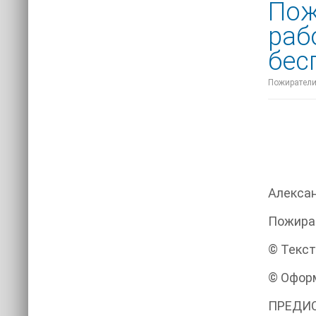
Пож
раб
бес
Пожиратели 
Алекса
Пожират
© Текст
© Оформ
ПРЕДИ