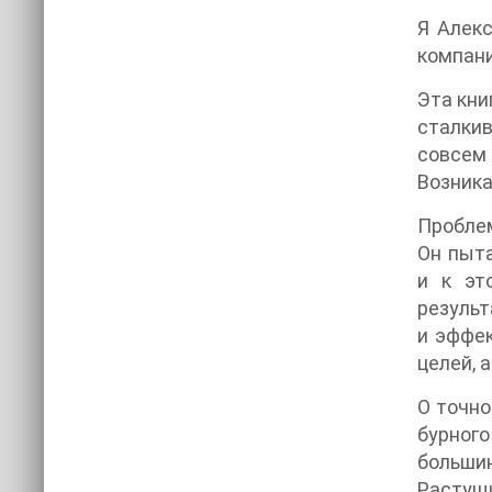
Я Алекс
компани
Эта кни
сталкив
совсем 
Возника
Проблем
Он пыта
и к эт
результ
и эффек
целей, 
О точно
бурного
больши
Растущи