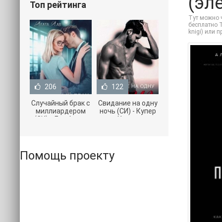
(эл
Топ рейтинга
Тут можно 
бесплатно T
knigi) или 
206
122
Случайный брак с
Свидание на одну
миллиардером
ночь (СИ) - Купер
(СИ) - Лав Агата
Хелен
(полная версия
(бесплатные
книги TXT) 📗
серии книг .txt) 📗
Помощь проекту