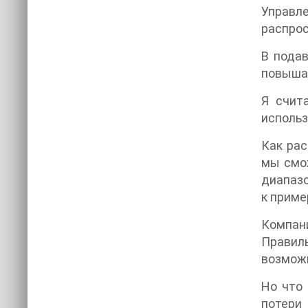
Управл
распро
В пода
повышат
Я счит
использ
Как ра
мы смо
диапазо
к приме
Компан
Правил
возможн
Но что
потери