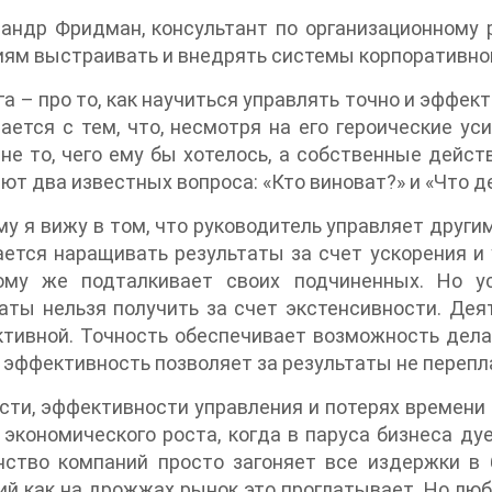
андр Фридман, консультант по организационному 
ям выстраивать и внедрять системы корпоративног
га – про то, как научиться управлять точно и эффек
ается с тем, что, несмотря на его героические ус
не то, чего ему бы хотелось, а собственные дейс
ют два известных вопроса: «Кто виноват?» и «Что д
у я вижу в том, что руководитель управляет другим
ется наращивать результаты за счет ускорения и 
ому же подталкивает своих подчиненных. Но у
аты нельзя получить за счет экстенсивности. Де
тивной. Точность обеспечивает возможность делат
а эффективность позволяет за результаты не перепл
сти, эффективности управления и потерях времени
 экономического роста, когда в паруса бизнеса д
нство компаний просто загоняет все издержки в
й как на дрожжах рынок это проглатывает. Но люб