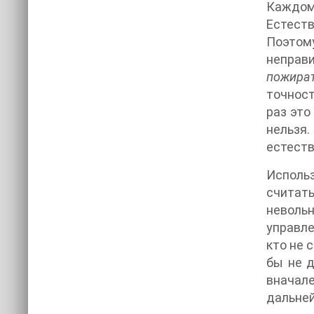
Каждом
Естеств
Поэтому
неправ
пожира
точност
раз это
нельзя
естеств
Исполь
считать
невольн
управле
кто не 
бы не д
вначал
дальней