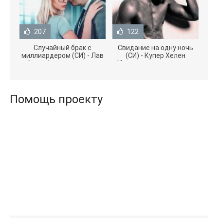
207
122
Случайный брак с
Свидание на одну ночь
миллиардером (СИ) - Лав
(СИ) - Купер Хелен
Агата (полная версия
(бесплатные серии книг
книги TXT) 📗
.txt) 📗
Помощь проекту