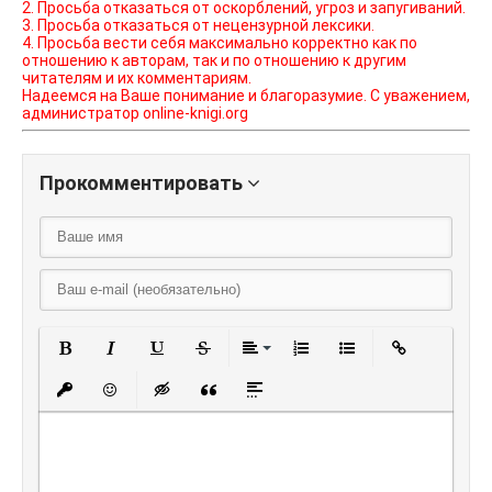
2. Просьба отказаться от оскорблений, угроз и запугиваний.
3. Просьба отказаться от нецензурной лексики.
4. Просьба вести себя максимально корректно как по
отношению к авторам, так и по отношению к другим
читателям и их комментариям.
Надеемся на Ваше понимание и благоразумие. С уважением,
администратор online-knigi.org
Прокомментировать
Полужирный
Курсив
Подчеркнутый
Зачеркнутый
Выравнивание
Нумерованный списо
Маркированный
Вставить
Вставить защищенную ссылку
Вставить смайлик
Вставка скрытого текста
Вставка цитаты
Вставка спойлера