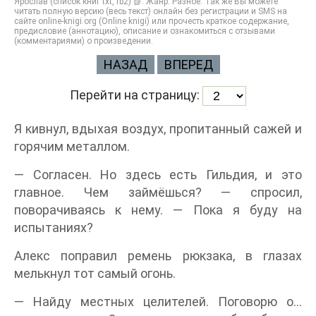
Ярослав (список книг txt, fb2) 📗. Жанр: Разное. Так же Вы можете
читать полную версию (весь текст) онлайн без регистрации и SMS на
сайте online-knigi.org (Online knigi) или прочесть краткое содержание,
предисловие (аннотацию), описание и ознакомиться с отзывами
(комментариями) о произведении.
НАЗАД
ВПЕРЕД
Перейти на страницу:
Я кивнул, вдыхая воздух, пропитанный сажей и
горячим металлом.
— Согласен. Но здесь есть Гильдия, и это
главное. Чем займёшься? — спросил,
поворачиваясь к нему. — Пока я буду на
испытаниях?
Алекс поправил ремень рюкзака, в глазах
мелькнул тот самый огонь.
— Найду местных целителей. Поговорю о…