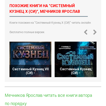
ПОХОЖИЕ КНИГИ НА "СИСТЕМНЫЙ
КУЗНЕЦ X (СИ)", МЕЧНИКОВ ЯРОСЛАВ
Книги похожие на "Системный Кузнец X (СИ)" читать онлайн
бесплатно полные версии.
Системный Кузнец VII
Системный Кузнец
С
(СИ) -
(СИ) -
Мечников Ярослав читать все книги автора
по порядку