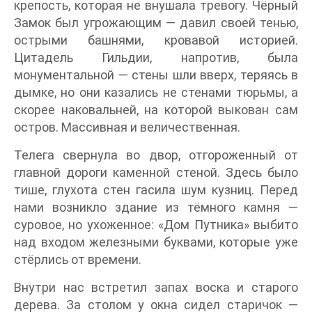
крепость, которая не внушала тревогу. Чёрный
Замок был угрожающим — давил своей тенью,
острыми башнями, кровавой историей.
Цитадель Гильдии, напротив, была
монументальной — стены шли вверх, теряясь в
дымке, но они казались не стенами тюрьмы, а
скорее наковальней, на которой выкован сам
остров. Массивная и величественная.
Телега свернула во двор, отгороженный от
главной дороги каменной стеной. Здесь было
тише, глухота стен гасила шум кузниц. Перед
нами возникло здание из тёмного камня —
суровое, но ухоженное: «Дом Путника» выбито
над входом железными буквами, которые уже
стёрлись от времени.
Внутри нас встретил запах воска и старого
дерева. За столом у окна сидел старичок —