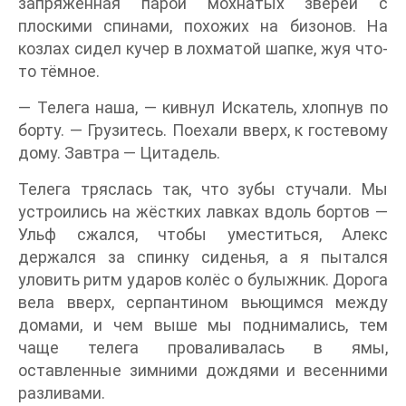
запряжённая парой мохнатых зверей с
плоскими спинами, похожих на бизонов. На
козлах сидел кучер в лохматой шапке, жуя что-
то тёмное.
— Телега наша, — кивнул Искатель, хлопнув по
борту. — Грузитесь. Поехали вверх, к гостевому
дому. Завтра — Цитадель.
Телега тряслась так, что зубы стучали. Мы
устроились на жёстких лавках вдоль бортов —
Ульф сжался, чтобы уместиться, Алекс
держался за спинку сиденья, а я пытался
уловить ритм ударов колёс о булыжник. Дорога
вела вверх, серпантином вьющимся между
домами, и чем выше мы поднимались, тем
чаще телега проваливалась в ямы,
оставленные зимними дождями и весенними
разливами.