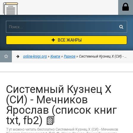
Online-knigi.org
ВСЕ ЖАНРЫ
online-knigi.org
»
Книги
»
Разное
» Системный Кузнец X (СИ) - Мечни
ДОБАВИТЬ
В
Системный Кузнец X
ЗАКЛАДКИ
(СИ) - Мечников
Ярослав (список книг
txt, fb2) 📗
Тут можно читать бесплатно Системный Кузнец X (СИ) - Мечников