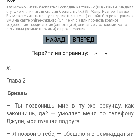
Тут можно читать бесплатно Господин наставник (ЛП) - Райан Кендалл
(лучшие книги читать онлайн бесплатно txt) 📗. Жанр: Разное. Так же
Вы можете читать полную версию (весь текст) онлайн без регистрации и
SMS на сайте online-knigi.org (Online knigi) или прочесть краткое
содержание, предисловие (аннотацию), описание и ознакомиться с
отзывами (комментариями) о произведении.
НАЗАД
ВПЕРЕД
Перейти на страницу:
Х.
Глава 2
Бриэль
— Ты позвонишь мне в ту же секунду, как
закончишь, да? — умоляет меня по телефону
Джули, моя лучшая подруга.
— Я позвоню тебе, — обещаю я в семнадцатый