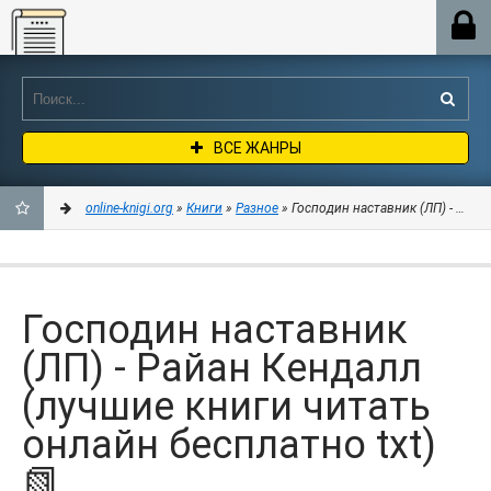
Online-knigi.org
ВСЕ ЖАНРЫ
online-knigi.org
»
Книги
»
Разное
» Господин наставник (ЛП) - Райан
ДОБАВИТЬ
В
Господин наставник
ЗАКЛАДКИ
(ЛП) - Райан Кендалл
(лучшие книги читать
онлайн бесплатно txt)
📗