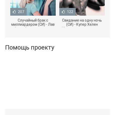
207
122
Случайный брак с
Свидание на одну ночь
миллиардером (СИ) - Лав
(СИ) - Купер Хелен
Агата (полная версия
(бесплатные серии книг
книги TXT) 📗
.txt) 📗
Помощь проекту