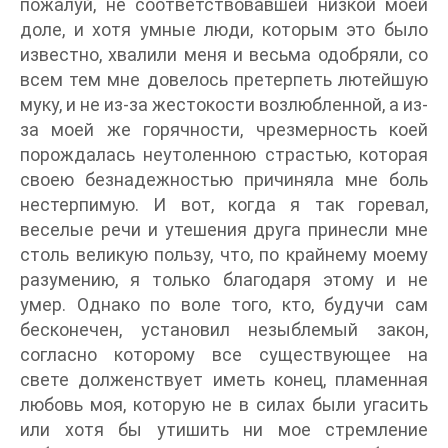
пожалуй, не соответствовавшей низкой моей
доле, и хотя умные люди, которым это было
известно, хвалили меня и весьма одобряли, со
всем тем мне довелось претерпеть лютейшую
муку, и не из-за жестокости возлюбленной, а из-
за моей же горячности, чрезмерность коей
порождалась неутоленною страстью, которая
своею безнадежностью причиняла мне боль
нестерпимую. И вот, когда я так горевал,
веселые речи и утешения друга принесли мне
столь великую пользу, что, по крайнему моему
разумению, я только благодаря этому и не
умер. Однако по воле того, кто, будучи сам
бесконечен, установил незыблемый закон,
согласно которому все существующее на
свете долженствует иметь конец, пламенная
любовь моя, которую не в силах были угасить
или хотя бы утишить ни мое стремление