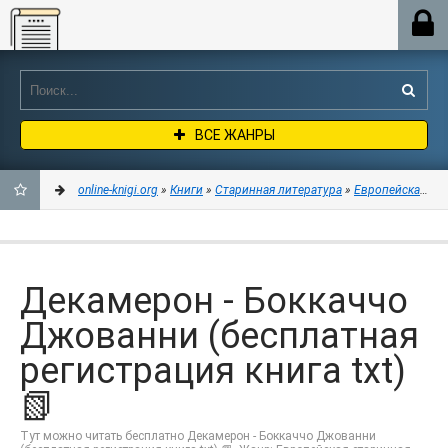
Online-knigi.org
ВСЕ ЖАНРЫ
online-knigi.org
»
Книги
»
Старинная литература
»
Европейская ста
ДОБАВИТЬ
В
Декамерон - Боккаччо
ЗАКЛАДКИ
Джованни (бесплатная
регистрация книга txt)
📗
Тут можно читать бесплатно Декамерон - Боккаччо Джованни