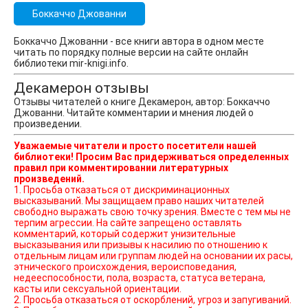
Боккаччо Джованни
Боккаччо Джованни - все книги автора в одном месте
читать по порядку полные версии на сайте онлайн
библиотеки mir-knigi.info.
Декамерон отзывы
Отзывы читателей о книге Декамерон, автор: Боккаччо
Джованни. Читайте комментарии и мнения людей о
произведении.
Уважаемые читатели и просто посетители нашей
библиотеки! Просим Вас придерживаться определенных
правил при комментировании литературных
произведений.
1. Просьба отказаться от дискриминационных
высказываний. Мы защищаем право наших читателей
свободно выражать свою точку зрения. Вместе с тем мы не
терпим агрессии. На сайте запрещено оставлять
комментарий, который содержит унизительные
высказывания или призывы к насилию по отношению к
отдельным лицам или группам людей на основании их расы,
этнического происхождения, вероисповедания,
недееспособности, пола, возраста, статуса ветерана,
касты или сексуальной ориентации.
2. Просьба отказаться от оскорблений, угроз и запугиваний.