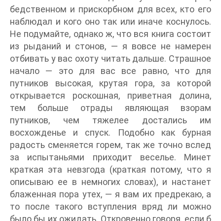
бедственном и прискорбном для всех, кто его
наблюдал и кого оно так или иначе коснулось.
Не подумайте, однако ж, что вся книга состоит
из рыданий и стонов, — я вовсе не намерен
отбивать у вас охоту читать дальше. Страшное
начало — это для вас все равно, что для
путников высокая, крутая гора, за которой
открывается роскошная, приветная долина,
тем больше отрады являющая взорам
путников, чем тяжелее достались им
восхожденье и спуск. Подобно как бурная
радость сменяется горем, так же точно вслед
за испытаньями приходит веселье. Минет
краткая эта невзгода (краткая потому, что я
описываю ее в немногих словах), и настанет
блаженная пора утех, — я вам их предрекаю, а
то после такого вступления вряд ли можно
было бы их ожидать. Откровенно говоря, если б