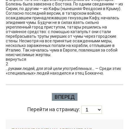
Болезнь была завезена с Востока. По одним сведениям — из
Сирии, по другим — из Кафы (нынешняя Феодосия в Крыму).
Согласно последней версии, в татарском войске,
осаждавшем принадлежавшую генуэзцам Кафу, началась
эпидемия чумы. Будучи не в силах взять сильно
укрепленный город приступом, татары решились на
отчаянное средство: с помощью катапульт они стали
перебрасывать трупы умерших от чумы через городские
стены. Несмотря на все принятые осажденными меры,
несколько зараженных попали на корабли, отплывшие в
Италию. Так началась чума в Европе, повлекшая за собой
неисчислимые жертвы.
вернуться
2
…руками людей, для этой цели употребленных…
— Среди этих
«специальных» людей находился и отец Боккаччо.
ВПЕРЕД
Перейти на страницу: