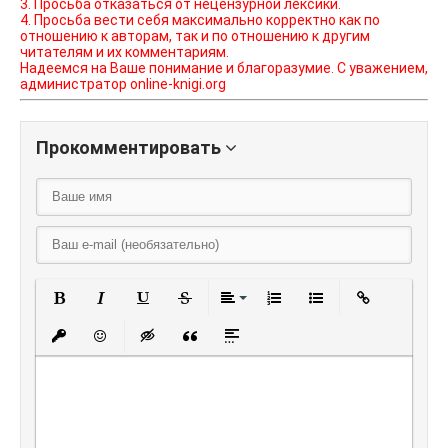
3. Просьба отказаться от нецензурной лексики.
4. Просьба вести себя максимально корректно как по
отношению к авторам, так и по отношению к другим
читателям и их комментариям.
Надеемся на Ваше понимание и благоразумие. С уважением,
администратор online-knigi.org
Прокомментировать
Полужирный
Курсив
Подчеркнутый
Зачеркнутый
Выравнивание
Нумерованный списо
Маркированный
Вставить
Вставить защищенную ссылку
Вставить смайлик
Вставка скрытого текста
Вставка цитаты
Вставка спойлера