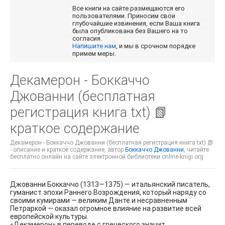
Все книги на сайте размещаются его
пользователями. Приносим свои
глубочайшие извинения, если Ваша книга
была опубликована без Вашего на то
согласия.
Напишите нам
, и мы в срочном порядке
примем меры.
Декамерон - Боккаччо
Джованни (бесплатная
регистрация книга txt) 📗
краткое содержание
Декамерон - Боккаччо Джованни (бесплатная регистрация книга txt) 📗
- описание и краткое содержание, автор
Боккаччо Джованни
, читайте
бесплатно онлайн на сайте электронной библиотеки online-knigi.org
Джованни Боккаччо (1313—1375) — итальянский писатель,
гуманист эпохи Раннего Возрождения, который наряду со
своими кумирами — великим Данте и несравненным
Петраркой — оказал огромное влияние на развитие всей
европейской культуры.
«Декамерон» в переводе с греческого значит