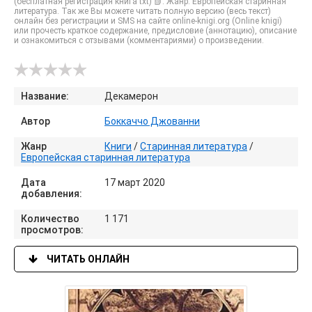
(бесплатная регистрация книга txt) 📗. Жанр: Европейская старинная
литература. Так же Вы можете читать полную версию (весь текст)
онлайн без регистрации и SMS на сайте online-knigi.org (Online knigi)
или прочесть краткое содержание, предисловие (аннотацию), описание
и ознакомиться с отзывами (комментариями) о произведении.
Название:
Декамерон
Автор
Боккаччо Джованни
Жанр
Книги
/
Старинная литература
/
Европейская старинная литература
Дата
17 март 2020
добавления:
Количество
1 171
просмотров:
ЧИТАТЬ ОНЛАЙН