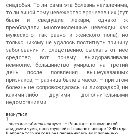
снадобья. То ли сама эта болезнь неизлечима,
то ли виной тому невежество врачевавших (тут
были и сведущие лекари, однако ж
преобладали многочисленные невежды как
мужеского, так равно и женского пола), но
только никому не удалось постигнуть причину
заболевания и, следственно, сыскать от нее
средство, вот почему выздоравливали
немногие, большинство умирало на третий
день после появления вышеуказанных
признаков, — разница была в часах, — при этом
болезнь не сопровождалась ни лихорадкой, ни
какими-либо другими дополнительными
недомоганиями.
вернуться
1
…посетила губительная чума…
— Речь идет о знаменитой
эпидемии чумы, вспыхнувшей в Тоскане в январе 1348 года.
В апреле того же года она перекинулась во Флоренцию.